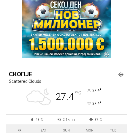
СКОПЈЕ
Scattered Clouds
°
27.4
°
C
27.4
°
27.4
43 %
2.1kmh
37 %
FRI
SAT
SUN
MON
TUE