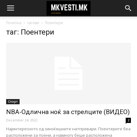
Почетна
тагови
Поентери
таг: Поентери
Спорт
NBA-Одлична ноќ за стрелците (ВИДЕО)
December 24, 2022
2
Најинтересното од синоќешните натпревари. Поентерите беа
расположени за поени, а најмногу беше расположена