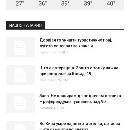
27
°
36
°
39
°
39
°
40
°
НАЈПОПУЛАРНО
Доријан го уништи туристичкиот рај,
луѓето се тепаат за храна и...
September 7, 2019
Што е сатурација: Зошто е толку важна
при следење на Ковид-19...
November 25, 2020
Заев: Не планирам да поднесам оставка
– референдумот успешен, над 90...
October 1, 2018
Во Кина умре најретката желка, останаа
уште само три во светот