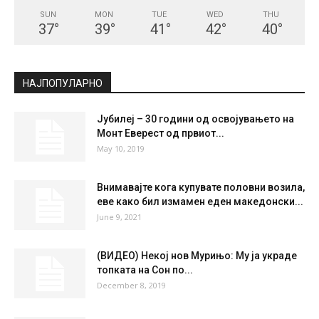
SUN
MON
TUE
WED
THU
37
°
39
°
41
°
42
°
40
°
НАЈПОПУЛАРНО
Јубилеј – 30 години од освојувањето на
Монт Еверест од првиот...
May 10, 2019
Внимавајте кога купувате половни возила,
еве како бил измамен еден македонски...
June 9, 2021
(ВИДЕО) Некој нов Мурињо: Му ја украде
топката на Сон по...
December 8, 2019