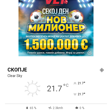
СКОПЈЕ
Clear Sky
°
21.7
°
C
21.7
°
21.7
65 %
2.3kmh
0 %