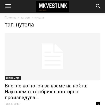
Почетна
тагови
нутела
таг: нутела
Економија
Влегле во погон за време на ноќта:
Најголемата фабрика повторно
произведува...
June 6, 2019
0