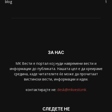
blog
1
ЗА НАС
МК Вести е портал коj нуди навремени вести и
информации до публиката. Нашата цел е да креираме
средина, каде читателите ќе може да прочитаат
вистински вести, информации и идеи.
контактирајте не:
desk@mkvesti.mk
СЛЕДЕТЕ НЕ