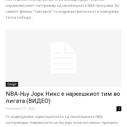
најнеизвесниот натпревар од синоќешната NBA програма. Во
самиот финиш "Сиксерси" го издржаа притисокот и извојуваа
тесна победа...
Спорт
NBA-Њу Јорк Никс е најжешкиот тим во
лигата (ВИДЕО)
December 21, 2022
2
Го издвојуваме најинтересното од синоќешните NBA
натпревари. Навивачите на Њу Јорк конечно имаат причина