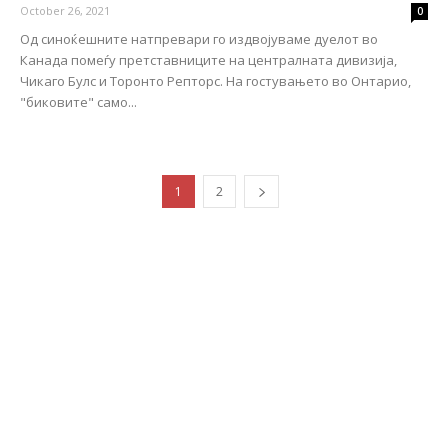
October 26, 2021
0
Од синоќешните натпревари го издвојуваме дуелот во
Канада помеѓу претставниците на централната дивизија,
Чикаго Булс и Торонто Репторс. На гостувањето во Онтарио,
"биковите" само...
1
2