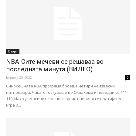
Спорт
NBA-Сите мечеви се решаваа во
последната минута (ВИДЕО)
January 25, 2022
0
Синоќешната NBA програма броеше четири неизвесни
натпревари. Чикаго гостуваше во Оклахома и победии со 111-
110. Иако домаќините во последниот период се вратија во
игра и...