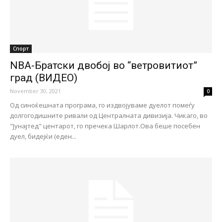
Спорт
NBA-Братски двобој во “ветровитиот”
град (ВИДЕО)
November 30, 2021
0
Од синоќешната програма, го издвојуваме дуелот помеѓу
долгогодишните ривали од Централната дивизија. Чикаго, во
"Јунајтед" центарот, го пречека Шарлот.Ова беше посебен
дуел, бидејќи (еден...