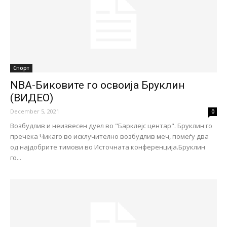
Спорт
NBA-Биковите го освоија Бруклин
(ВИДЕО)
December 5, 2021
0
Возбудлив и неизвесен дуел во "Барклејс центар". Бруклин го
пречека Чикаго во исклучително возбудлив меч, помеѓу два
од најдобрите тимови во Источната конференција.Бруклин
го...