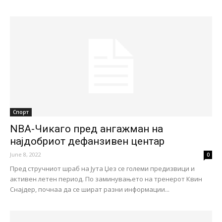
Спорт
NBA-Чикаго пред ангажман на
најдобриот дефанзивен центар
June 8, 2022
0
Пред стручниот шраб на Јута Џез се големи предизвици и
активен летен период. По заминувањето на тренерот Квин
Снајдер, почнаа да се шират разни информации...