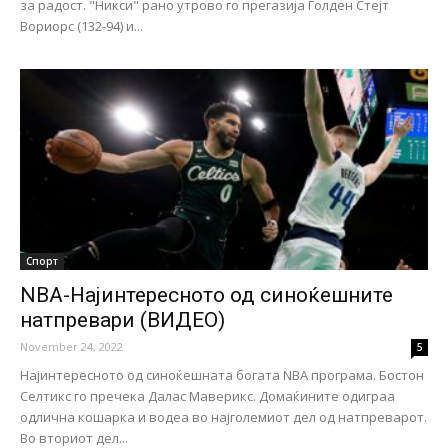
за радост. "Никси" рано утрово го прегазија Голден Стејт
Вориорс (132-94) и...
Спорт
NBA-Најинтересното од синоќешните
натпревари (ВИДЕО)
November 24, 2022
5
Најинтересното од синоќешната богата NBA програма. Бостон
Селтикс го пречека Далас Маверикс. Домаќините одиграа
одлична кошарка и водеа во најголемиот дел од натпреварот.
Во вториот дел...