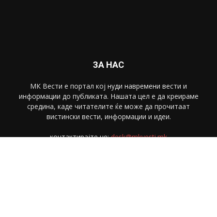
ЗА НАС
МК Вести е портал коj нуди навремени вести и
информации до публиката. Нашата цел е да креираме
средина, каде читателите ќе може да прочитаат
вистински вести, информации и идеи.
контактирајте не:
desk@mkvesti.mk
СЛЕДЕТЕ НЕ