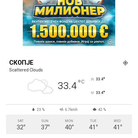
СКОПЈЕ
Scattered Clouds
°
33.4
°
C
33.4
°
33.4
23 %
6.7kmh
42 %
SAT
SUN
MON
TUE
WED
32
°
37
°
40
°
41
°
41
°