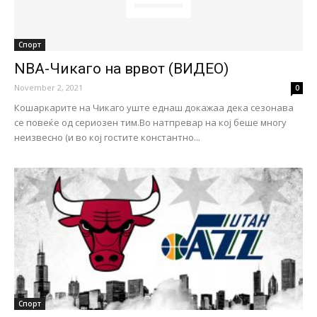
Спорт
NBA-Чикаго на врвот (ВИДЕО)
November 2, 2021
0
Кошаркарите на Чикаго уште еднаш докажаа дека сезонава
се повеќе од сериозен тим.Во натпревар на кој беше многу
неизвесно (и во кој гостите константно...
Спорт