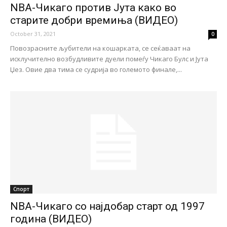
NBA-Чикаго против Јута како во
старите добри времиња (ВИДЕО)
October 31, 2021
0
Повозрасните љубители на кошарката, се сеќаваат на
исклучително возбудливите дуели помеѓу Чикаго Булс и Јута
Џез. Овие два тима се судрија во големото финале,...
Спорт
NBA-Чикаго со најдобар старт од 1997
година (ВИДЕО)