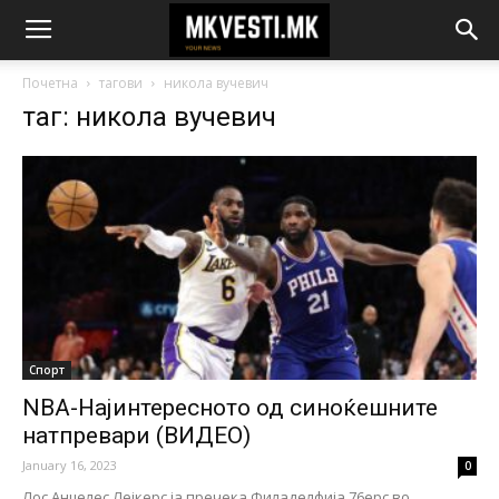
Почетна
тагови
никола вучевич
таг: никола вучевич
Спорт
NBA-Најинтересното од синоќешните
натпревари (ВИДЕО)
January 16, 2023
0
Лос Анџелес Лејкерс ја пречека Филаделфија 76ерс во