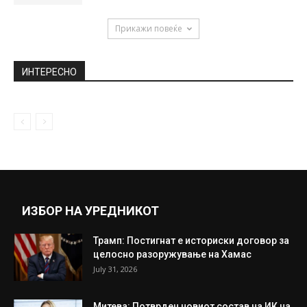
години жена криела една...
November 12, 2018
Крволочен леопард бркал мајмун на дрво
па едвај успеал да спаси...
December 26, 2019
NBA-Интересна кошаркарска ноќ (ВИДЕО)
November 11, 2022
Прикажи повеќе
ИНТЕРЕСНО