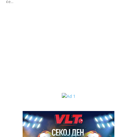
ќе...