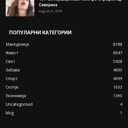
Претседателот на Мадагаскар: СЗО ни
Понуди 20 Милиони Долари Мито ако...
May 20, 2020
Снимена двојка во Скопје над банка во
експлицитно видео пред прозорец
April 24, 2019
18+: Се појавија нови голи фотографии од
Северина
August 21, 2018
ПОПУЛАРНИ КАТЕГОРИИ
Македонија
8188
Живот
6047