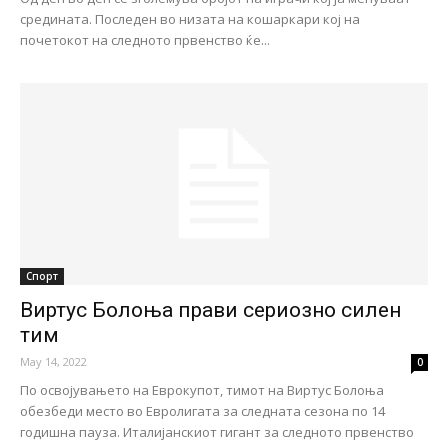
средината. Последен во низата на кошаркари кој на
почетокот на следното првенство ќе...
Спорт
Виртус Болоња прави сериозно силен
тим
May 14, 2022
0
По освојувањето на Еврокупот, тимот на Виртус Болоња
обезбеди место во Евролигата за следната сезона по 14
годишна пауза. Италијанскиот гигант за следното првенство