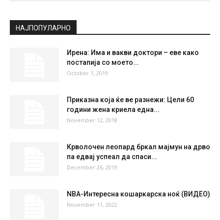
СКОПЈЕ
Clear Sky
°
28.2
°
C
28.2
°
28.2
38 %
1.6kmh
0 %
SUN
MON
TUE
WED
THU
37
°
39
°
41
°
42
°
40
°
НАЈПОПУЛАРНО
Ирена: Има и вакви доктори – еве како
постапија со моето...
October 1, 2019
Приказна која ќе ве разнежи: Цели 60