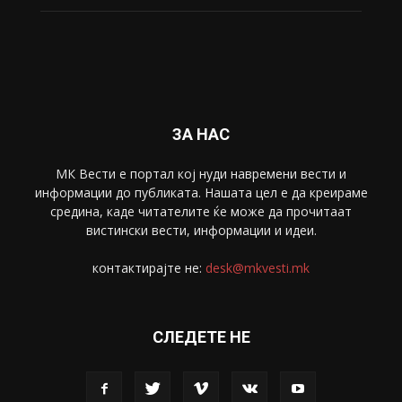
Свет
5428
Забава
4695
Спорт
4099
Скопје
1633
Економија
1390
Uncategorised
4
blog
1
ЗА НАС
МК Вести е портал коj нуди навремени вести и