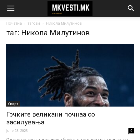
Почетна
тагови
Никола Милутинов
таг: Никола Милутинов
Спорт
Грчките великани почнаа со
засилувања
June 28, 2023
0
Од ден во ден се зголемува бројот на играчи кој ја менуваат