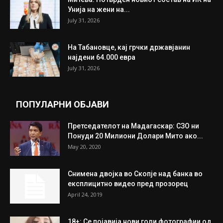
ИЗБОР НА УРЕДНИКОТ
Трамп: Постигнат е историски договор за
целосно разоружување на Хамас
July 31, 2026
Митева: Потврден новиот состав на ИК на
Унија на жени на...
July 31, 2026
На Табановце, кај грчки државјанин
најдени 64.000 евра
July 31, 2026
ПОПУЛАРНИ ОБЈАВИ