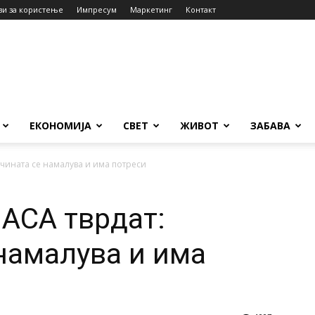
ви за користење
Импресум
Маркетинг
Контакт
ЕКОНОМИЈА
СВЕТ
ЖИВОТ
ЗАБАВА
ечината се намалува и има потреси
НАСА тврдат:
намалува и има