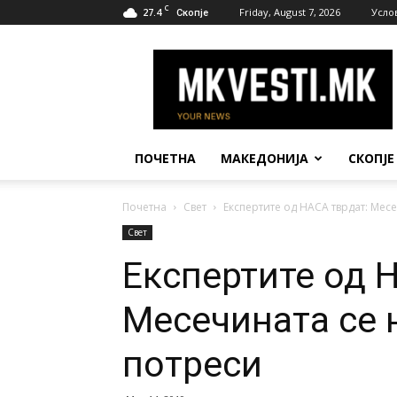
C
27.4
Friday, August 7, 2026
Усло
Скопје
МК
Вести
ПОЧЕТНА
МАКЕДОНИЈА
СКОПЈЕ
Почетна
Свет
Експертите од НАСА тврдат: Мес
Свет
Експертите од 
Месечината се 
потреси