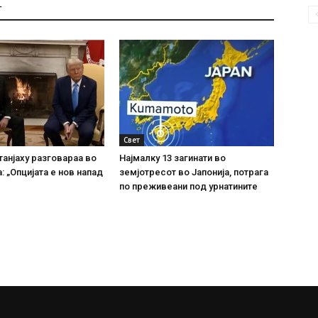
Т
Свет
танјаху разговараа во
Најмалку 13 загинати во
: „Опцијата е нов напад
земјотресот во Јапонија, потрага
по преживеани под урнатините