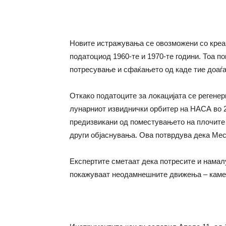
Новите истражувања се овозможени со креац
податоциод 1960-те и 1970-те години. Тоа п
потресување и сфаќањето од каде тие доаѓа
Откако податоците за локацијата се регене
лунарниот извиднички орбитер на НАСА во 20
предизвикани од поместувањето на плочите 
други објаснувања. Ова потврдува дека Мес
Експертите сметаат дека потресите и намал
покажуваат неодамнешните движења – каме