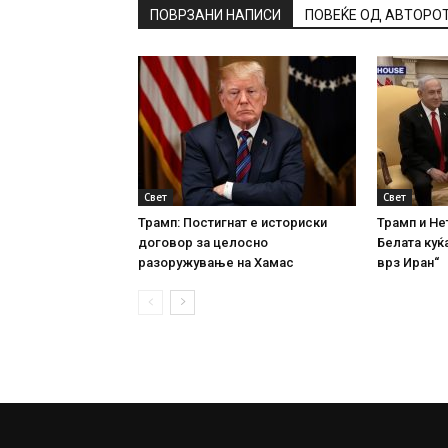
ПОВРЗАНИ НАПИСИ
ПОВЕЌЕ ОД АВТОРО
Свет
Свет
Трамп: Постигнат е историски
Трамп и Не
договор за целосно
Белата куќа
разоружување на Хамас
врз Иран“