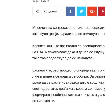
May 14, 2019
Сподели
Месечината се тресе, а во текот на послед
како суво грозје, заради тоа се намалува, 
Карпите кои што претходно се распаднале о
на НАСА покажуваат дека и денес се слушув
така таа продолжува да се намалува.
Експертите, овој процес го споредуваат со н
линии додека се лади и се собира. За разлик
може да се растегнува затоа што е кршлива 
овој недостаток доаѓа кога кората се поместу
формираат необични камења кои можат да се
со километри.