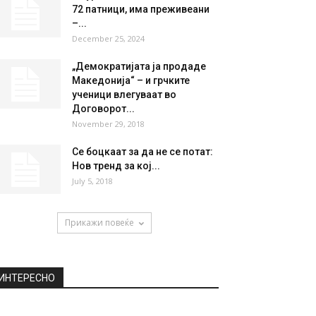
72 патници, има преживеани
–...
December 25, 2024
„Демократијата ја продаде
Македонија“ – и грчките
ученици влегуваат во
Договорот...
November 29, 2018
Се боцкаат за да не се потат:
Нов тренд за кој...
July 5, 2018
Прикажи повеќе
ИНТЕРЕСНО