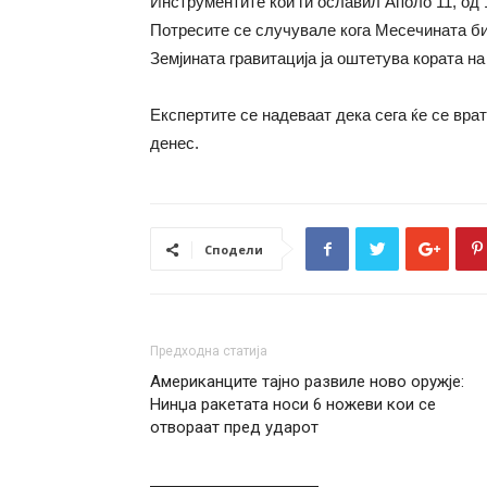
Инструментите кои ги ославил Аполо 11, од 
Потресите се случувале кога Месечината би
Земјината гравитација ја оштетува кората н
Експертите се надеваат дека сега ќе се врат
денес.
Сподели
Предходна статија
Американците тајно развиле ново оружје:
Нинџа ракетата носи 6 ножеви кои се
отвораат пред ударот