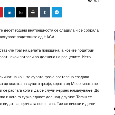
1007
ите десет години внатрешноста се оладила и се собрала
покажуваат податоците од НАСА.
ставиле траг на целата површина, а новите податоци
аат некои потреси во должина на расцепите. Исто
ачинот на кој што сувото грозје постепено создава
а од кожата на сувото грозје, кората од Месечината не
и се распаѓа кога и да се случи нејзино намалување. До
ва и кога го турка едниот дел над другиот. Тогаш се
 видат на нејзината површина. Тие се високи и долги