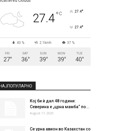
Scattered Clouds
°
27.4
°
C
27.4
°
27.4
43 %
2.1kmh
37 %
FRI
SAT
SUN
MON
TUE
27
°
36
°
39
°
39
°
40
°
НАЈПОПУЛАРНО
Кој би ѝ дал 48 години:
Северина е „црна мамба“ по...
August 17, 2020
Се урна авион во Казахстан со