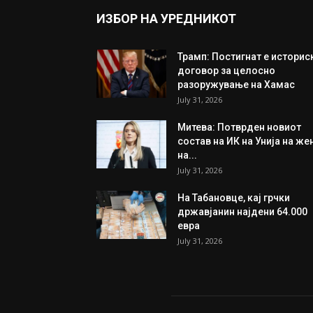
ИЗБОР НА УРЕДНИКОТ
Трамп: Постигнат е историс
договор за целосно
разоружување на Хамас
July 31, 2026
Митева: Потврден новиот
состав на ИК на Унија на же
на...
July 31, 2026
На Табановце, кај грчки
државјанин најдени 64.000
евра
July 31, 2026