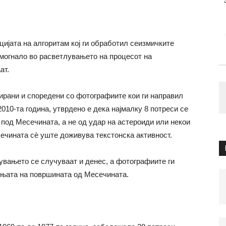
ијата на алгоритам кој ги обработил сеизмичките
омогнало во расветлувањето на процесот на
ат.
рирани и споредени со фотографиите кои ги направил
10-та година, утврдено е дека најмалку 8 потреси се
под Месечината, а не од удар на астероиди или некои
ечината сè уште доживува текстонска активност.
увањето се случуваат и денес, а фотографиите ги
њата на површината од Месечината.