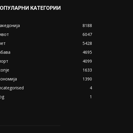
ОПУЛАРНИ КАТЕГОРИИ
акедонија
8188
ивот
6047
вет
5428
абава
4695
порт
4099
копје
1633
кономија
1390
ncategorised
4
og
1