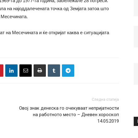
1969-та до 1977-та година, забележале 28 потреси.
ла на најоддалечената точка од Земјата затоа што
а Месечината.
ат на Месечината и ќе откријат каква е ситуацијата
Следна статија
Овој знак денеска го очекуваат непријатности
на работното место – Дневен хороскоп
14.05.2019