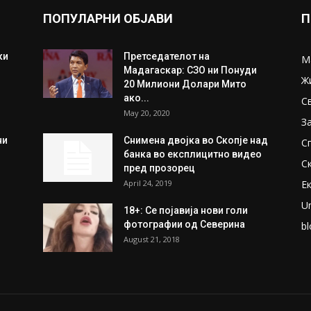
ПОПУЛАРНИ ОБЈАВИ
П
ки
Претседателот на
М
Мадагаскар: СЗО ни Понуди
Ж
20 Милиони Долари Мито
ако...
С
May 20, 2020
З
ни
Снимена двојка во Скопје над
С
банка во експлицитно видео
С
пред прозорец
April 24, 2019
Е
U
18+: Се појавија нови голи
фотографии од Северина
bl
August 21, 2018