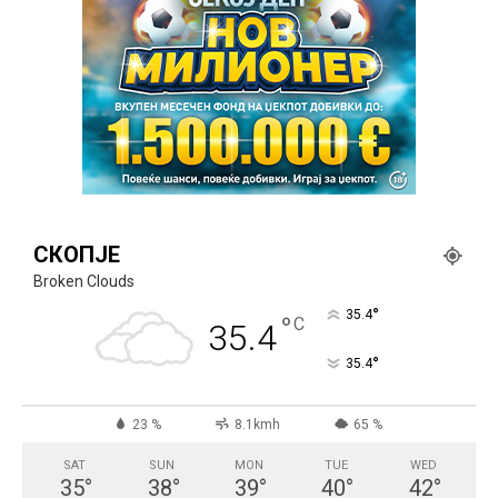
СКОПЈЕ
Broken Clouds
°
35.4
°
C
35.4
°
35.4
23 %
8.1kmh
65 %
SAT
SUN
MON
TUE
WED
35
°
38
°
39
°
40
°
42
°