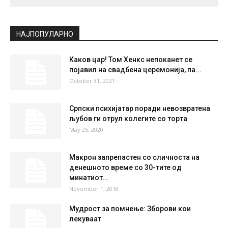
НАЈПОПУЛАРНО
Каков цар! Том Хенкс непоканет се
појавил на свадбена церемонија, па...
October 31, 2021
Српски психијатар поради невозвратена
љубов ги отрул колегите со торта
May 25, 2020
Макрон запрепастен со сличноста на
денешното време со 30-тите од
минатиот...
November 1, 2018
Мудрост за помнење: Зборови кои
лекуваат