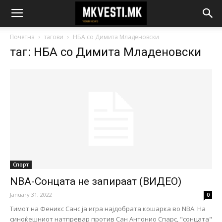
Почетна
тагови
НБА со Димита Младеновски
таг: НБА со Димита Младеновски
Спорт
NBA-Сонцата не запираат (ВИДЕО)
January 31, 2022
0
Тимот на Феникс Санс ја игра најдобрата кошарка во NBA. На
синоќешниот натпревар против Сан Антонио Спарс, "сонцата"