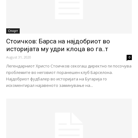
Спорт
Стоичков: Барса на најдобриот во
историјата му удри клоца во га..т
August 31, 2020
0
Легендарниот Христо Стоичков секогаш директно ги посочува
проблемите во неговиот поранешен клуб Барселона.
Најдобриот фудбалер во историјата на Бугарија го
искоментирал најавеното заминување на...