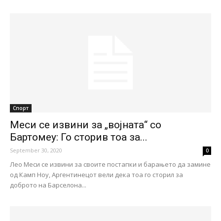
Спорт
Меси се извини за „војната“ со
Бартомеу: Го сторив тоа за...
September 30, 2020
0
Лео Меси се извини за своите постапки и барањето да замине
од Камп Ноу, Аргентинецот вели дека тоа го сторил за
доброто на Барселона...