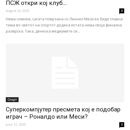
ПСЖ откри кој клуб...
August 26, 2020
0
Нема сомнеж, сагата поврзана со Лионел Меси ќе биде главна
тема во светот на спортот додека истата нема своја финална
разврска. Така, денеска медиумите се...
Спорт
Суперкомпјутер пресмета кој е подобар
играч – Роналдо или Меси?
June 12, 2020
0