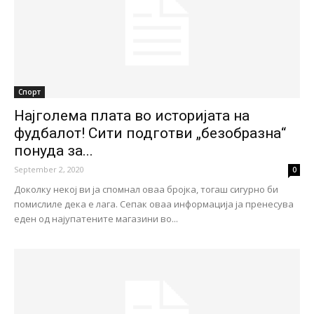
Спорт
Најголема плата во историјата на
фудбалот! Сити подготви „безобразна“
понуда за...
September 2, 2020
0
Доколку некој ви ја спомнал оваа бројка, тогаш сигурно би
помислиле дека е лага. Сепак оваа информација ја пренесува
еден од најупатените магазини во...