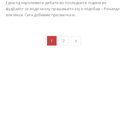
Една од најголемите дебати во последните години во
фудбалот се води околу прашањето кој е подобар – Роналдо
или Меси. Сега добивме пресметка и...
1
2