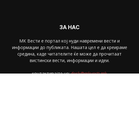
ЗА НАС
МК Вести е портал коj нуди навремени вести и
информации до публиката. Нашата цел е да креираме
средина, каде читателите ќе може да прочитаат
вистински вести, информации и идеи.
контактирајте не:
desk@mkvesti.mk
СЛЕДЕТЕ НЕ
© МК Вести 2018. Сите права се задржани.