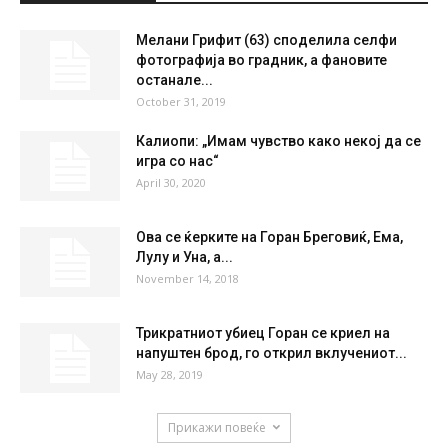
Мелани Грифит (63) споделила селфи
фотографија во градник, а фановите
останале...
October 31, 2019
Калиопи: „Имам чувство како некој да се
игра со нас“
April 30, 2020
Ова се ќерките на Горан Бреговиќ, Ема,
Лулу и Уна, а...
November 14, 2018
Трикратниот убиец Горан се криел на
напуштен брод, го открил вклучениот...
May 28, 2019
Прикажи повеќе