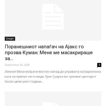
Спорт
Поранешниот напаѓач на Ајакс го
прозва Куман: Мене ме масакрираше
за...
September 26, 2020
0
Лионел Меси испрати жесток напад до управата на Барселона
кога за првпат не го виде Луис Суарез во тренинг центарот
после цели шест години...