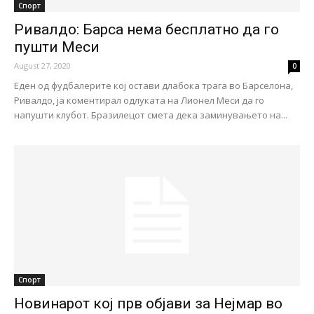
Спорт
Ривалдо: Барса нема бесплатно да го
пушти Меси
August 27, 2020
0
Еден од фудбалерите кој остави длабока трага во Барселона,
Ривалдо, ја коментирал одлуката на Лионел Меси да го
напушти клубот. Бразилецот смета дека заминувањето на...
Спорт
Новинарот кој прв објави за Нејмар во