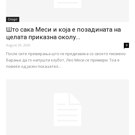
Спорт
Што сака Меси и која е позадината на
целата приказна околу...
August 29, 2020
0
После сите превирања што ги предизвика со своето писмено
барање да го напушти клубот, Лео Меси се примири. Тоа е
повеќе од јасен показател...