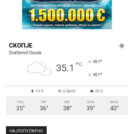
СКОПЈЕ
Scattered Clouds
°
35.1
°
C
35.1
°
35.1
19 %
6.5kmh
29 %
THU
FRI
SAT
SUN
MON
35
°
36
°
38
°
39
°
40
°
НАЈПОПУЛАРНО