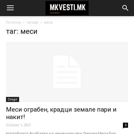
Почетна
тагови
меси
таг: меси
Спорт
Меси ограбен, крадци земале пари и
накит!
October 1, 2021
0
Најдобриот фудбалер на денешницава Лионел Меси бил