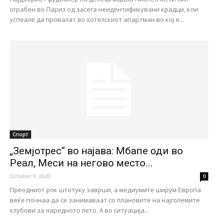
ограбен во Париз од засега неидентификувани крадци, кои
успеале да провалат во хотелскиот апартман во кој е...
Спорт
„Земјотрес“ во најава: Мбапе оди во
Реал, Меси на негово место...
October 9, 2020
0
Преодниот рок штотуку заврши, а медиумите ширум Европа
веќе почнаа да се занимаваат со плановите на најголемите
клубови за наредното лето. А во ситуација...