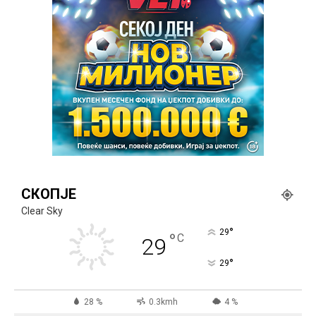
СКОПЈЕ
Clear Sky
°
29
°
C
29
°
29
28 %
0.3kmh
4 %