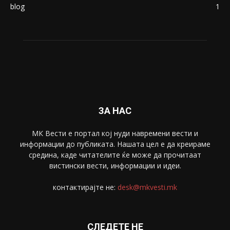
blog
1
ЗА НАС
МК Вести е портал коj нуди навремени вести и
информации до публиката. Нашата цел е да креираме
средина, каде читателите ќе може да прочитаат
вистински вести, информации и идеи.
контактирајте не:
desk@mkvesti.mk
СЛЕДЕТЕ НЕ