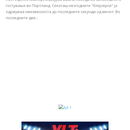
гостување во Портланд. Секогаш незгодните "блејзерси" ја
одржуваа неизвесноста до последните секунди од мечот. Во
последните две...