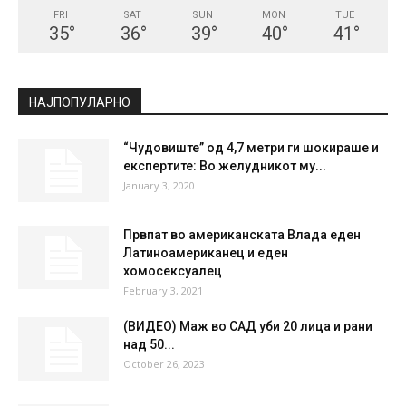
FRI
SAT
SUN
MON
TUE
35
°
36
°
39
°
40
°
41
°
НАЈПОПУЛАРНО
“Чудовиште” од 4,7 метри ги шокираше и
експертите: Во желудникот му...
January 3, 2020
Првпат во американската Влада еден
Латиноамериканец и еден
хомосексуалец
February 3, 2021
(ВИДЕО) Маж во САД уби 20 лица и рани
над 50...
October 26, 2023