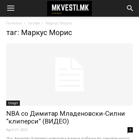
Почетна
тагови
Маркус Морис
таг: Маркус Морис
Спорт
NBA со Димитар Младеновски-Силни
“клиперси” (ВИДЕО)
April 21, 2021
0
Лос Анџелес Клиперс извојува важна победа во синоќешното