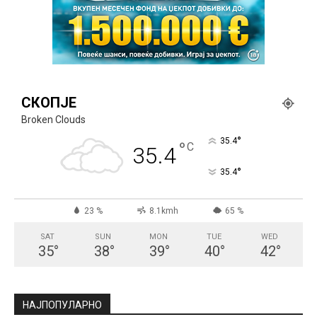
СКОПЈЕ
Broken Clouds
°
35.4
°
C