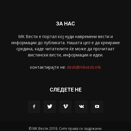
Скопје
1633
Економија
1390
Uncategorised
4
blog
1
ЗА НАС
МК Вести е портал коj нуди навремени вести и
информации до публиката. Нашата цел е да креираме
средина, каде читателите ќе може да прочитаат
вистински вести, информации и идеи.