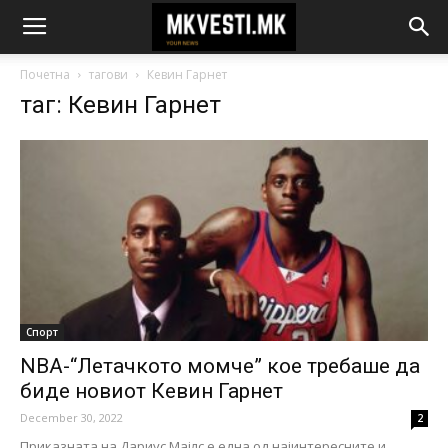
Почетна
тагови
Кевин Гарнет
таг: Кевин Гарнет
Спорт
NBA-“Летачкото момче” кое требаше да
биде новиот Кевин Гарнет
December 30, 2022
2
Приказната на Дариус Мајлс е една од најинтересните и