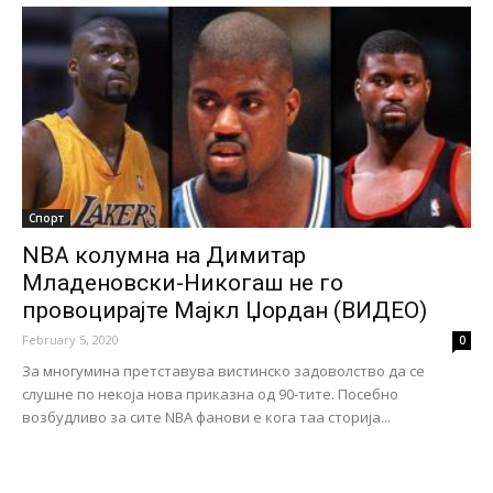
Спорт
NBA колумна на Димитар
Младеновски-Никогаш не го
провоцирајте Мајкл Џордан (ВИДЕО)
February 5, 2020
0
За многумина претставува вистинско задоволство да се
слушне по некоја нова приказна од 90-тите. Посебно
возбудливо за сите NBA фанови е кога таа сторија...