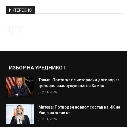
Пописот се ближи до крајот: Еве колку
лица се попишани досега
September 27, 2021
Ќерката на холивудските ѕвезди
безгрижно се соблекла топлес на полна
плажа,...
September 9, 2020
Прикажи повеќе
ИНТЕРЕСНО