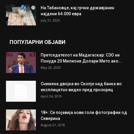
ИЗБОР НА УРЕДНИКОТ
Трамп: Постигнат е историски договор за
целосно разоружување на Хамас
July 31, 2026
Митева: Потврден новиот состав на ИК на
Унија на жени на...
July 31, 2026
На Табановце, кај грчки државјанин
најдени 64.000 евра
July 31, 2026
ПОПУЛАРНИ ОБЈАВИ
Претседателот на Мадагаскар: СЗО ни
Понуди 20 Милиони Долари Мито ако...