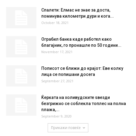
35.4
°
35.4
23 %
8.1kmh
65 %
SAT
SUN
MON
TUE
WED
35
°
38
°
39
°
40
°
42
°
НАЈПОПУЛАРНО
Спалети: Елмас не знае за доста,
поминува километри дури и кога...
October 18, 2021
Ограбил банка каде работел како
благајник, го пронашле по 50 години...
November 17, 2021