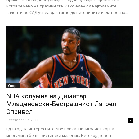
истовремено најтрагичните. Како еден од најголемите
таленти во САД успеа да стигне до височините и експресно...
Спорт
NBA колумна на Димитар
Младеновски-Бестрашниот Латрел
Спривел
December 17, 2022
2
Една од најинтересните NBA приказни. Играчот кој на
многумина беше вистински миленик. Несекојдневен,