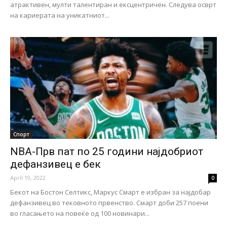
атрактивен, мулти талентиран и ексцентричен. Следува осврт
на кариерата на уникатниот...
Спорт
NBA-Прв пат по 25 години најдобриот
дефанзивец е бек
April 19, 2022
0
Бекот на Бостон Селтикс, Маркус Смарт е избран за најдобар
дефанзивец во тековното првенство. Смарт доби 257 поени
во гласањето на повеќе од 100 новинари...