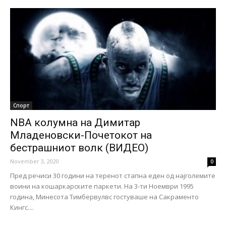
Спорт
NBA колумна на Димитар
Младеновски-Почетокот на
бестрашниот волк (ВИДЕО)
November 3, 2020
0
Пред речиси 30 години на теренот стапна еден од најголемите
воини на кошаркарските паркети. На 3-ти Ноември 1995
година, Минесота Тимбервулвс гостуваше на Сакраменто
Кингс....