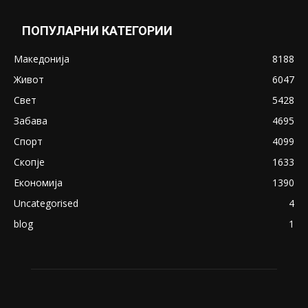
May 20, 2020
Снимена двојка во Скопје над банка во
експлицитно видео пред прозорец
April 24, 2019
18+: Се појавија нови голи фотографии од
Северина
August 21, 2018
ПОПУЛАРНИ КАТЕГОРИИ
Македонија
8188
Живот
6047
Свет
5428
Забава
4695
Спорт
4099