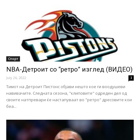
Спорт
NBA-Детроит со “ретро” изглед (ВИДЕО)
July 26, 2022
3
Тимот на Детроит Пистонс објави нешто кое ги воодушеви
навивачите. Следната сезона, "клиповите" одреден дел од
своите натпревари ќе настапуваат во "ретро" дресовите кои
беа...