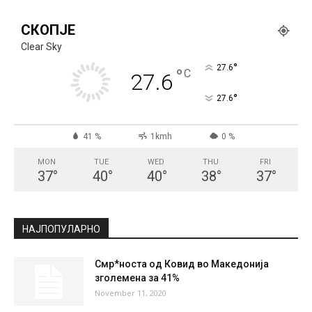
СКОПЈЕ
Clear Sky
°
27.6
°
C
27.6
°
27.6
41 %
1kmh
0 %