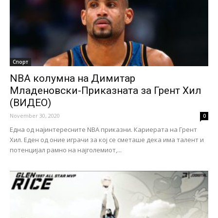
Спорт
NBA колумна на Димитар
Младеновски-Приказната за Грент Хил
(ВИДЕО)
November 30, 2020
0
Една од најинтересните NBA приказни. Кариерата на Грент
Хил. Еден од оние играчи за кој се сметаше дека има талент и
потенцијал рамно на најголемиот,...