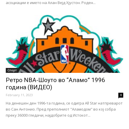
асоциации е името на Алан Вејд Хјустон. Роден...
Спорт
Ретро NBA-Шоуто во “Аламо” 1996
година (ВИДЕО)
February 11, 2023
0
На денешен ден 1996-та година, се одигра All Star натпреварот
во Сан Антонио. Пред преполниот "Аламодом" во кој собра
преку 36000 гледачи, најдобрите од Истокот...