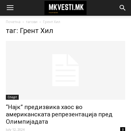
Почетна
тагови
Грент Хил
таг: Грент Хил
Спорт
“Најк” предизвика хаос во
американската репрезентација пред
Олимпијадата
July 12, 2024
0