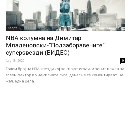
Спорт
NBA колумна на Димитар
Младеновски-“Подзаборавените”
суперѕвезди (ВИДЕО)
July 18, 2020
0
Голем број на NBA ѕвезди кој во својот играчки зенит важеа за
голем фактор во најсилната лига, денес не се коментираат. За
жал, една цела...