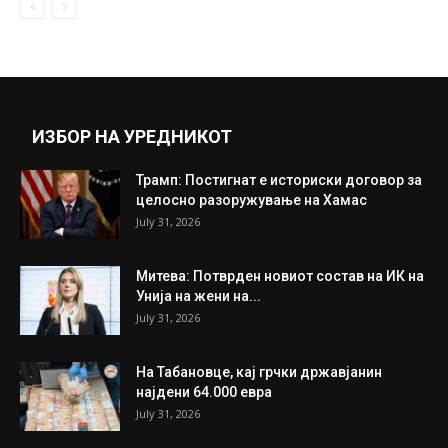
Има српски пасош и е миленик на Путин,
неговата поранешна сопруга...
December 27, 2021
Прикажи повеќе
ИНТЕРЕСНО
ИЗБОР НА УРЕДНИКОТ
Трамп: Постигнат е историски договор за
целосно разоружување на Хамас