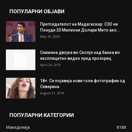
July 31, 2026
Митева: Потврден новиот состав на ИК на
Унија на жени на...
July 31, 2026
На Табановце, кај грчки државјанин
најдени 64.000 евра
July 31, 2026
ПОПУЛАРНИ ОБЈАВИ
Претседателот на Мадагаскар: СЗО ни
Понуди 20 Милиони Долари Мито ако...
May 20, 2020
Снимена двојка во Скопје над банка во
експлицитно видео пред прозорец