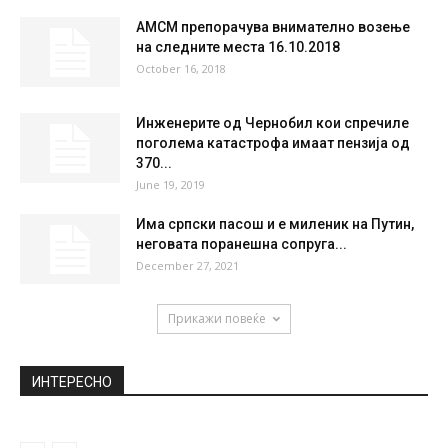
MON
TUE
WED
THU
FRI
37
°
40
°
40
°
38
°
37
°
НАЈПОПУЛАРНО
Смр*носта од Ковид во Македонија
зголемена за 41%
November 11, 2020
АМСМ препорачува внимателно возење
на следните места 16.10.2018
October 16, 2018
Инжeнерите од Чернобил кои спречиле
поголема катастрофа имаат пензија од
370...
June 19, 2019