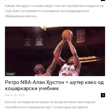
Каваи Ленард го откажа својот настап а репрезентацијата на
САД. Иако за повеќето познавачи на кошаркарските
збиднувања ова не...
Спорт
Ретро NBA-Алан Хјустон = шутер како од
кошаркарски учебник
March 20, 2023
0
Кога ќе се помисли на играч со исклучителни поентерски
способности и прекрасен шут тогаш една од првите