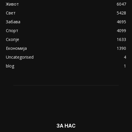
April 24, 2019
18+: Се појавија нови голи фотографии од
Северина
August 21, 2018
ПОПУЛАРНИ КАТЕГОРИИ
Македонија
8188
Живот
6047
Свет
5428
Забава
4695
Спорт
4099
Скопје
1633
Економија
1390
Uncategorised
4