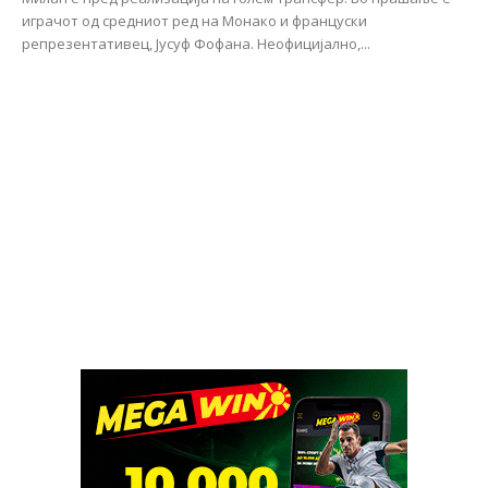
играчот од средниот ред на Монако и француски
репрезентативец, Јусуф Фофана. Неофицијално,...