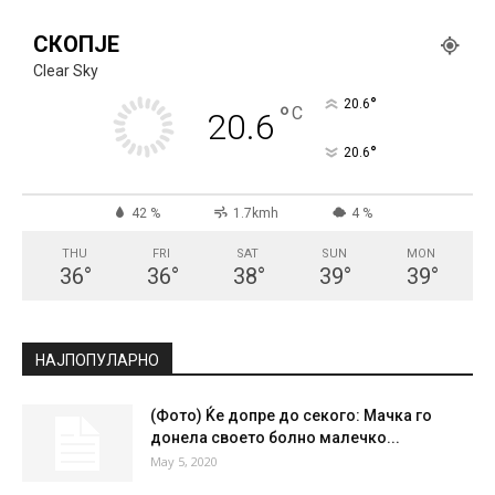
СКОПЈЕ
Clear Sky
°
20.6
°
C
20.6
°
20.6
42 %
1.7kmh
4 %
THU
FRI
SAT
SUN
MON
36
°
36
°
38
°
39
°
39
°
НАЈПОПУЛАРНО
(Фото) Ќе допре до секого: Мачка го
донела своето бoлно малечко...
May 5, 2020