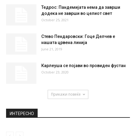
Тедрос: Пандемијата нема да заврши
додека не заврши во целиот свет
October 25, 2021
Стево Пендаровски: Гоце Делчев е
нашата црвена линија
June 21, 2019
Карлеуша се појави во провиден фустан
October 23, 2020
Прикажи повеќе
ИНТЕРЕСНО