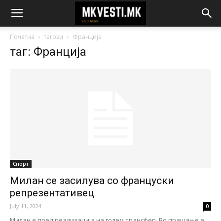
Почетна
тагови
Франција
таг: Франција
Спорт
Милан се засилува со француски
репрезентативец
July 11, 2024
0
Милан е пред реализација на голем трансфер. Во прашање е