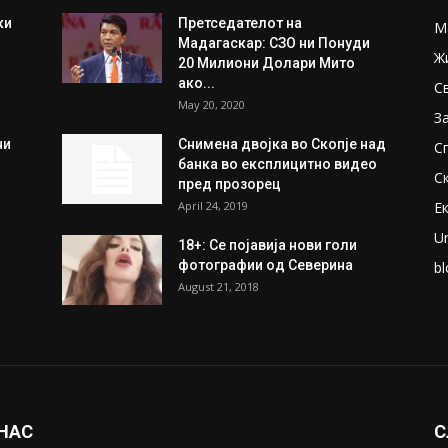
ки
Претседателот на
М
Мадагаскар: СЗО ни Понуди
Ж
20 Милиони Долари Мито
ако...
С
May 20, 2020
З
ни
Снимена двојка во Скопје над
С
банка во експлицитно видео
С
пред прозорец
April 24, 2019
Е
U
18+: Се појавија нови голи
фотографии од Северина
bl
August 21, 2018
 НАС
С