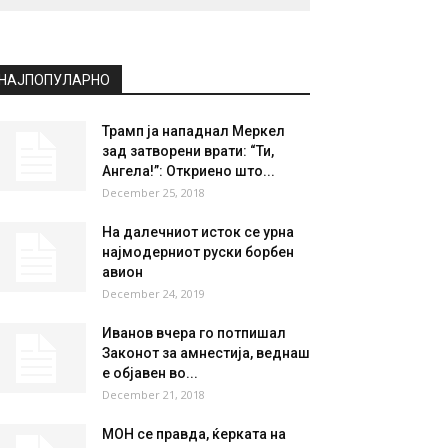
НАЈПОПУЛАРНО
Трамп ја нападнал Меркел
зад затворени врати: “Ти,
Ангела!”: Откриено што...
December 25, 2018
На далечниот исток се урна
најмодерниот руски борбен
авион
December 24, 2019
Иванов вчера го потпишал
Законот за амнестија, веднаш
е објавен во...
December 21, 2018
МОН се правда, ќерката на