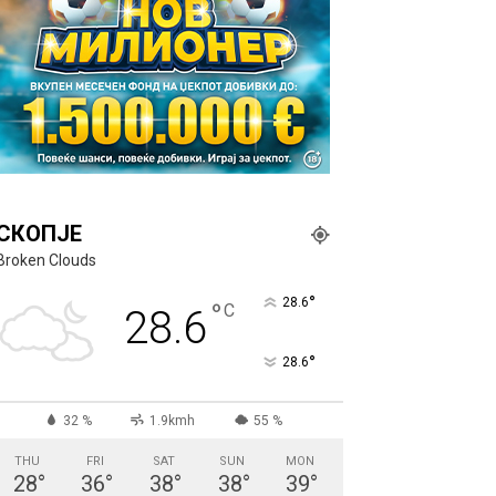
СКОПЈЕ
Broken Clouds
°
28.6
°
C
28.6
°
28.6
32 %
1.9kmh
55 %
THU
FRI
SAT
SUN
MON
28
°
36
°
38
°
38
°
39
°