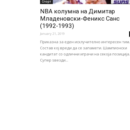
Спорт
NBA колумна на Димитар
Младеновски-Феникс Санс
(1992-1993)
January 21, 2019
Приказна за еден исклучително интересен тим.
Состав кој вреди да се запамети. Шампионски
кандитат со одлични играчи на секоја позиција.
Супер ѕвезди...