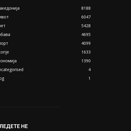
акедонија
8188
ивот
6047
вет
5428
абава
4695
порт
4099
копје
1633
кономија
1390
ncategorised
4
og
1
ЛЕДЕТЕ НЕ