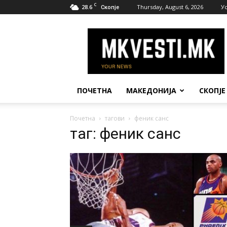
C
28.6
Thursday, August 6, 2026
У
Скопје
МК
Вести
ПОЧЕТНА
МАКЕДОНИЈА
СКОПЈЕ
Почетна
тагови
феник санс
таг: феник санс