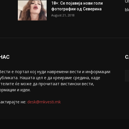
ки
Претседателот на
М
Мадагаскар: СЗО ни Понуди
Ж
20 Милиони Долари Мито
ако...
С
May 20, 2020
З
ни
Снимена двојка во Скопје над
С
банка во експлицитно видео
С
пред прозорец
April 24, 2019
Е
U
18+: Се појавија нови голи
фотографии од Северина
bl
August 21, 2018
 НАС
С