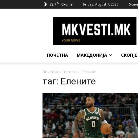
C
22.7
Friday, August 7, 2026
Усло
Скопје
МК
Вести
ПОЧЕТНА
МАКЕДОНИЈА
СКОПЈЕ
Почетна
тагови
Елените
таг: Елените