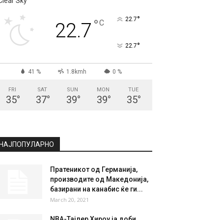
СКОПЈЕ
Clear Sky
°
22.7
°
C
22.7
°
22.7
41 %
1.8kmh
0 %
FRI
SAT
SUN
MON
TUE
35
°
37
°
39
°
39
°
35
°