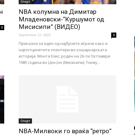
Спорт
н
NBA колумна на Димитар
Младеновски-“Куршумот од
Мисисипи” (ВИДЕО)
0
September 21, 2023
0
Приказна за еден од најбрзите играчи како и
најпотценетите поентери во кошаркарската
историја. Монта Елис, роден на 26-ти Октомври
1985 година во Џексон (Мисисипи). Токму...
Спорт
NBA-Милвоки го враќа “ретро”