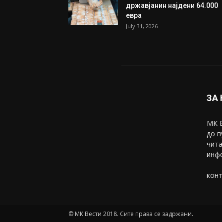
Трамп: Постигнат е историс
договор за целосно
разоружување на Хамас
July 31, 2026
Митева: Потврден новиот
состав на ИК на Унија на же
на...
July 31, 2026
На Табановце, кај грчки
државјанин најдени 64.000
евра
July 31, 2026
ЗА