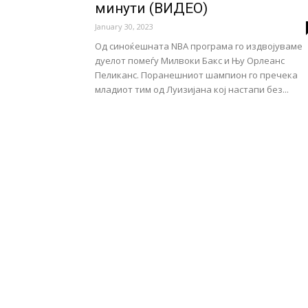
минути (ВИДЕО)
January 30, 2023
Од синоќешната NBA програма го издвојуваме
дуелот помеѓу Милвоки Бакс и Њу Орлеанс
Пеликанс. Поранешниот шампион го пречека
младиот тим од Луизијана кој настапи без...