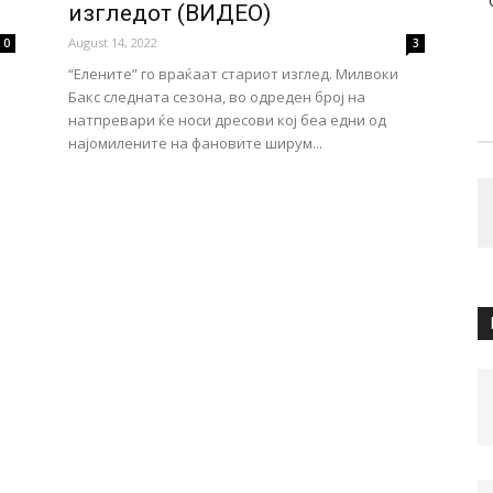
изгледот (ВИДЕО)
August 14, 2022
0
3
“Елените” го враќаат стариот изглед. Милвоки
Бакс следната сезона, во одреден број на
натпревари ќе носи дресови кој беа едни од
најомилените на фановите ширум...