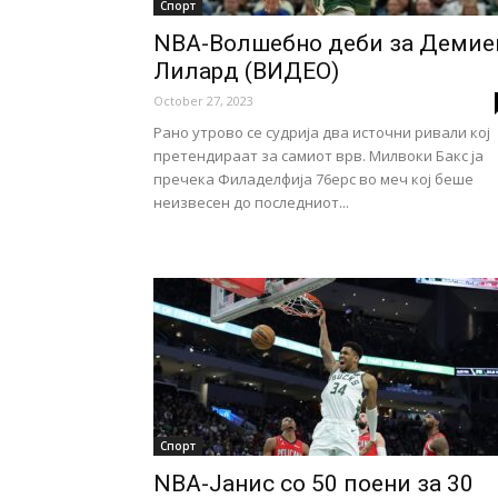
Спорт
NBA-Волшебно деби за Демие
Лилард (ВИДЕО)
October 27, 2023
Рано утрово се судрија два источни ривали кој
претендираат за самиот врв. Милвоки Бакс ја
пречека Филаделфија 76ерс во меч кој беше
неизвесен до последниот...
Спорт
NBA-Јанис со 50 поени за 30