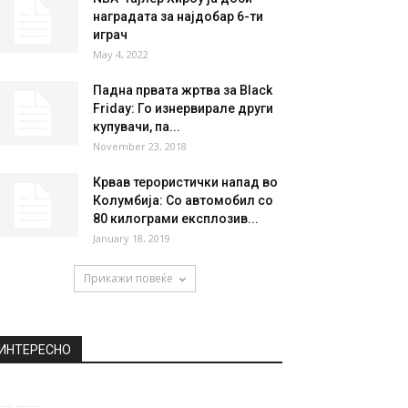
НАЈПОПУЛАРНО
Пратеникот од Германија,
производите од Македонија,
базирани на канабис ќе ги...
March 20, 2021
NBA-Тајлер Хироу ја доби
наградата за најдобар 6-ти
играч
May 4, 2022
Падна првата жртва за Black
Friday: Го изнервирале други
купувачи, па...
November 23, 2018
Крвав терористички напад во