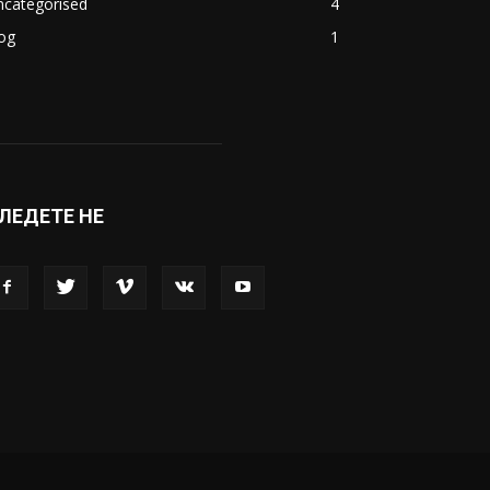
акедонија
8188
ивот
6047
вет
5428
абава
4695
порт
4099
копје
1633
кономија
1390
ncategorised
4
og
1
ЛЕДЕТЕ НЕ