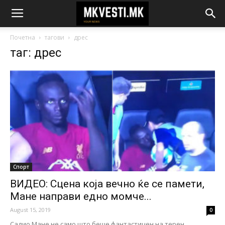
Почетна
тагови
дрес
таг: дрес
Спорт
ВИДЕО: Сцена која вечно ќе се памети,
Мане направи едно момче...
August 15, 2019
0
Садио Мане не само што беше фантастичен на терен,