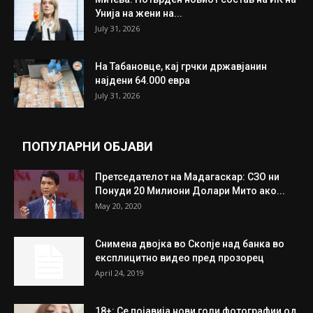
ИЗБОР НА УРЕДНИКОТ
Трамп: Постигнат е историски договор за
целосно разоружување на Хамас
July 31, 2026
Митева: Потврден новиот состав на ИК на
Унија на жени на...
July 31, 2026
На Табановце, кај грчки државјанин
најдени 64.000 евра
July 31, 2026
ПОПУЛАРНИ ОБЈАВИ