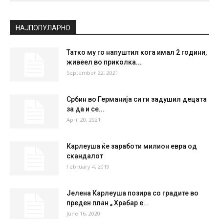
СКОПЈЕ
Clear Sky
°
29.6
°
C
29.6
°
29.6
36 %
0.8kmh
6 %
SAT
SUN
MON
TUE
WED
36
°
37
°
39
°
40
°
41
°
НАЈПОПУЛАРНО
Татко му го напуштил кога имал 2 години,
живеел во приколка...
September 22, 2021
Србин во Германија си ги задушил децата