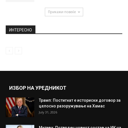
за да и се...
April 20, 2021
Карлеуша ќе заработи милион евра од
скандалот
February 4, 2019
Јелена Карлеуша позира со градите во
преден план „ Храбар е...
June 16, 2020
Прикажи повеќе
ИНТЕРЕСНО