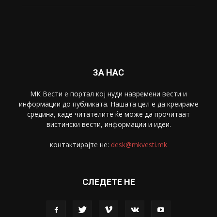
Свет
5428
Забава
4695
Спорт
4099
Скопје
1633
Економија
1390
Uncategorised
4
blog
1
ЗА НАС
МК Вести е портал коj нуди навремени вести и