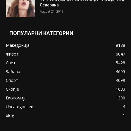
Претседателот на Мадагаскар: СЗО ни
Понуди 20 Милиони Долари Мито ако...
May 20, 2020
Снимена двојка во Скопје над банка во
експлицитно видео пред прозорец
April 24, 2019
18+: Се појавија нови голи фотографии од
Северина
August 21, 2018
ПОПУЛАРНИ КАТЕГОРИИ
Македонија
8188
Живот
6047