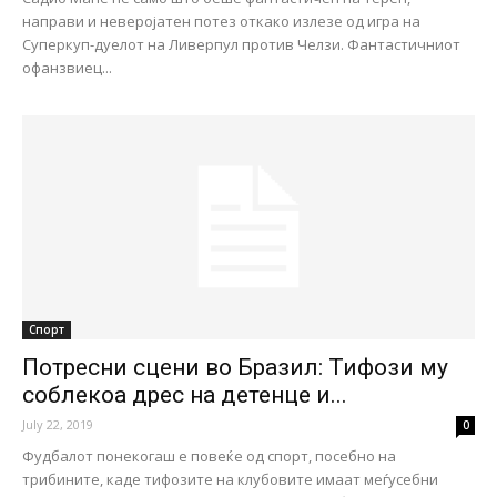
направи и неверојатен потез откако излезе од игра на
Суперкуп-дуелот на Ливерпул против Челзи. Фантастичниот
офанзвиец...
Спорт
Потресни сцени во Бразил: Тифози му
соблекоа дрес на детенце и...
July 22, 2019
0
Фудбалот понекогаш е повеќе од спорт, посебно на
трибините, каде тифозите на клубовите имаат меѓусебни