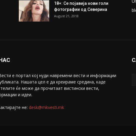
U
18+: Се појавија нови голи
фотографии од Северина
bl
August 21, 2018
 НАС
С
ести е портал коj нуди навремени вести и информации
убликата. Нашата цел е да креираме средина, каде
телите ќе може да прочитаат вистински вести,
рмации и идеи.
актирајте не:
desk@mkvesti.mk