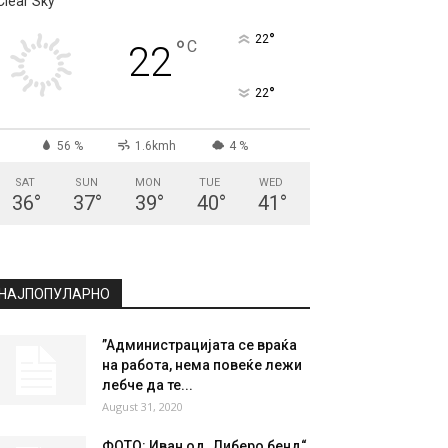
Clear Sky
°
22
°
C
22
°
22
56 %
1.6kmh
4 %
SAT
SUN
MON
TUE
WED
36
°
37
°
39
°
40
°
41
°
НАЈПОПУЛАРНО
”Aдминистрацијата се враќа
на работа, нема повеќе лежи
лебче да те...
August 31, 2020
ФОТО: Иван од „Либеро бенд“