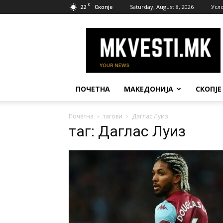
C
22
Saturday, August 8, 2026
Усл
Скопје
МК
Вести
ПОЧЕТНА
МАКЕДОНИЈА
СКОПЈЕ
Почетна
тагови
Даглас Луиз
таг: Даглас Луиз