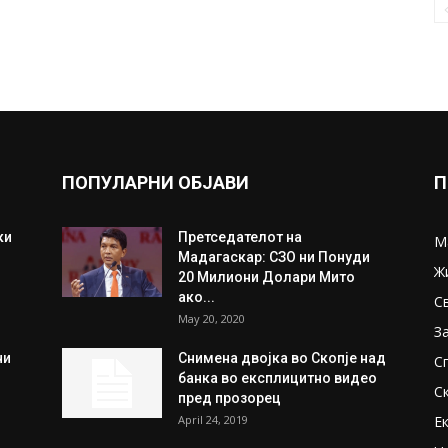
ПОПУЛАРНИ ОБЈАВИ
П
ки
Претседателот на
М
Мадагаскар: СЗО ни Понуди
Ж
20 Милиони Долари Мито
ако...
С
May 20, 2020
З
ни
Снимена двојка во Скопје над
С
банка во експлицитно видео
С
пред прозорец
April 24, 2019
Е