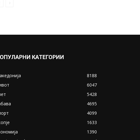
ОПУЛАРНИ КАТЕГОРИИ
акедонија
8188
ивот
6047
вет
5428
абава
4695
порт
4099
копје
1633
кономија
1390