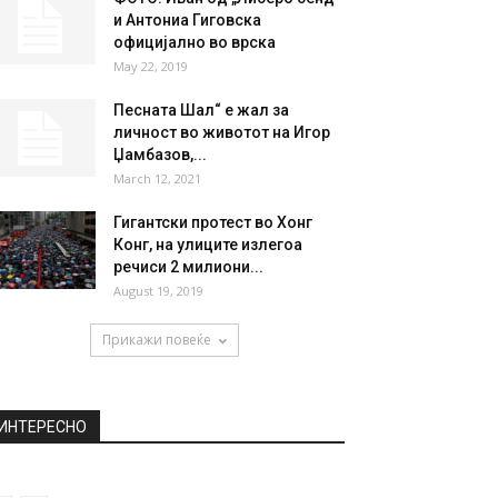
и Антониа Гиговска
официјално во врска
May 22, 2019
Песната Шал“ е жал за
личност во животот на Игор
Џамбазов,...
March 12, 2021
Гигантски протест во Хонг
Конг, на улиците излегоа
речиси 2 милиони...
August 19, 2019
Прикажи повеќе
ИНТЕРЕСНО