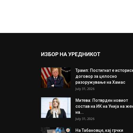
ИЗБОР НА УРЕДНИКОТ
Трамп: Постигнат е историс
договор за целосно
разоружување на Хамас
July 31, 2026
Митева: Потврден новиот
состав на ИК на Унија на же
на...
July 31, 2026
На Табановце, кај грчки