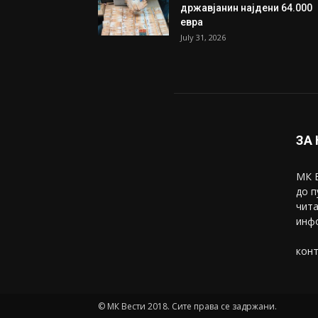
државјанин најдени 64.000
евра
July 31, 2026
ЗА
МК В
до п
чита
инфо
конт
© МК Вести 2018. Сите права се задржани.