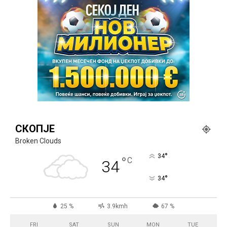
СКОПЈЕ
Broken Clouds
°
34
°
C
34
°
34
25 %
3.9kmh
67 %
FRI
SAT
SUN
MON
TUE