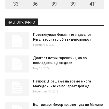
33
°
36
°
39
°
39
°
41
°
НАЈПОПУЛАРНО
Поевтинуваат бензините и дизелот,
Регулаторна го објави ценовникот
February 3, 2020
Доаѓаат летни горештини, но со
попладневни дождови
May 12, 2022
Петков: „Прашање на време е кога
Македонците ќе побараат дел од...
December 18, 2019
Белгискиот бисер пристигнува во Милано