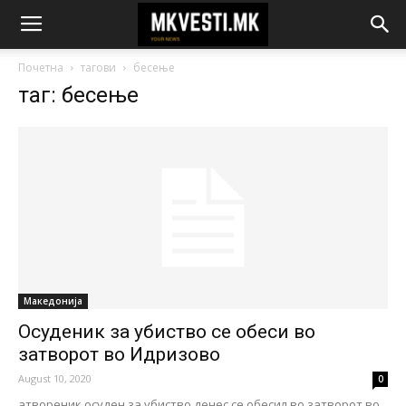
Почетна
тагови
бесење
таг: бесење
Македонија
Осуденик за убиство се обеси во
затворот во Идризово
August 10, 2020
0
атвореник осуден за убиство денес се обесил во затворот во