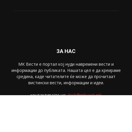
ЗА НАС
МК Вести е портал коj нуди навремени вести и
информации до публиката. Нашата цел е да креираме
средина, каде читателите ќе може да прочитаат
вистински вести, информации и идеи.
контактирајте не:
desk@mkvesti.mk
СЛЕДЕТЕ НЕ