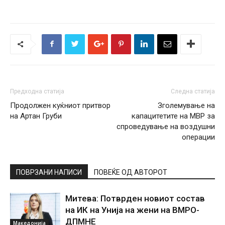
Предходна статија
Следна статија
Продолжен куќниот притвор
Зголемување на
на Артан Груби
капацитетите на МВР за
спроведување на воздушни
операции
ПОВРЗАНИ НАПИСИ
ПОВЕЌЕ ОД АВТОРОТ
Митева: Потврден новиот состав
на ИК на Унија на жени на ВМРО-
ДПМНЕ
Македонија