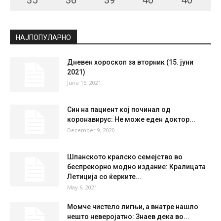
НАЈПОПУЛАРНО
Дневен хороскоп за вторник (15. јуни
2021)
June 15, 2021
Син на пациент кој починал од
коронавирус: Не може еден доктор...
December 9, 2020
Шпанското кралско семејство во
беспрекорно модно издание: Кралицата
Летиција со ќерките...
May 6, 2021
Момче чистело лигњи, а внатре нашло
нешто неверојатно: Знаев дека во...