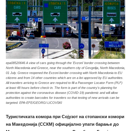
epa08520646 A view of cars going through the 'Evzoni' border crossing between
North Macedonia and Greece, near the southern city of Gevgelija, North Macedonia,
01 July. Greece reopened the Evzoni border crossing with North Macedonia to EU
citizens and from 14 other countries which are on a list approved by EU authorities.
All travelers arriving to Greece are required to fill a Passenger Locator Form (PLF)
at least 48 hours before check-in. The form is part of the country's planning for
protection against the coronavirus disease (COVID-19) pandemic and will allow
authorities to create barcodes for travelers so that testing of new arrivals can be
targeted. EPA-EFE/GEORGI LICOVSKI
Туристичката комора при Сојузот на стопански комори
на Македонија (ССКМ) официјално упати барање до