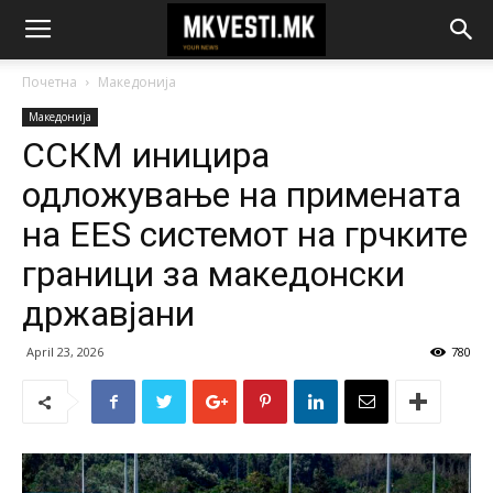
Почетна
Македонија
Македонија
ССКМ иницира
одложување на примената
на EES системот на грчките
граници за македонски
државјани
April 23, 2026
780