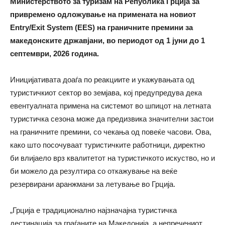
Министерството за туризам на Република Грција за
привремено одложување на примената на новиот
Entry/Exit System (EES) на граничните премини за
македонските државјани, во периодот од 1 јуни до 1
септември, 2026 година.
Иницијативата доаѓа по реакциите и укажувањата од
туристичкиот сектор во земјава, кој предупредува дека
евентуалната примена на системот во шпицот на летната
туристичка сезона може да предизвика значителни застои
на граничните премини, со чекања од повеќе часови. Ова,
како што посочуваат туристичките работници, директно
би влијаело врз квалитетот на туристичкото искуство, но и
би можело да резултира со откажување на веќе
резервирани аранжмани за летување во Грција.
„Грција е традиционално најзначајна туристичка
дестинација за граѓаните на Македонија, а непречениот