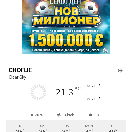
СКОПЈЕ
Clear Sky
°
21.3
°
C
21.3
°
21.3
48 %
1.6kmh
5 %
FRI
SAT
SUN
MON
TUE
35
°
36
°
39
°
40
°
40
°