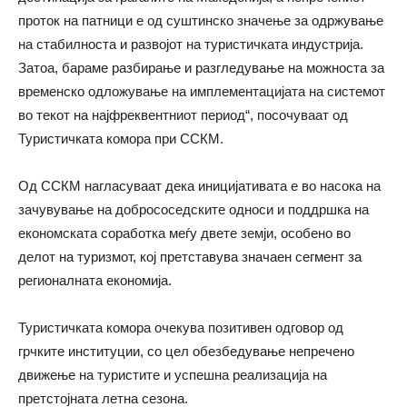
проток на патници е од суштинско значење за одржување
на стабилноста и развојот на туристичката индустрија.
Затоа, бараме разбирање и разгледување на можноста за
временско одложување на имплементацијата на системот
во текот на најфреквентниот период“, посочуваат од
Туристичката комора при ССКМ.
Од ССКМ нагласуваат дека иницијативата е во насока на
зачувување на добрососедските односи и поддршка на
економската соработка меѓу двете земји, особено во
делот на туризмот, кој претставува значаен сегмент за
регионалната економија.
Туристичката комора очекува позитивен одговор од
грчките институции, со цел обезбедување непречено
движење на туристите и успешна реализација на
претстојната летна сезона.