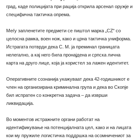
град, каде полицијата при рација открила арсенал оружје и
специфична тактичка опрема.
Меѓу запленетите предмети се пиштол марка „CZ“ со
целосна рамка, воен нож, како и црна тактичка униформа.
Истрагата потврди дека С. М. ја преминал границата
нелегално, а кај него била пронајдена и српска лична
карта на друго лице, која ја користел за лажен идентитет.
Оперативните сознанија укажуваат дека 42-годишникот е
член на организирана криминална група и дека во Скопје
бил испратен со конкретна задача – да изврши
ликвидација.
Во моментов истражните органи работат на
идентификување на потенцијалната цел, како и на лицата
кои му пружиле логистичка поддршка на осомничениот за