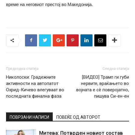
време на неговиот престој во Македонија.
Предходна статија
Следна статија
Николоски: Градежните
[ВИДЕО] Трамп ги губи
активности на автопатот
нервите, враќањето во
Охрид-Кичево влегуваат во
војната е сè поверојатно,
последната финална фаза
пишува Си-ен-ен
ПОВРЗАНИ НАПИСИ
ПОВЕЌЕ ОД АВТОРОТ
Митева: Потврден новиот состав