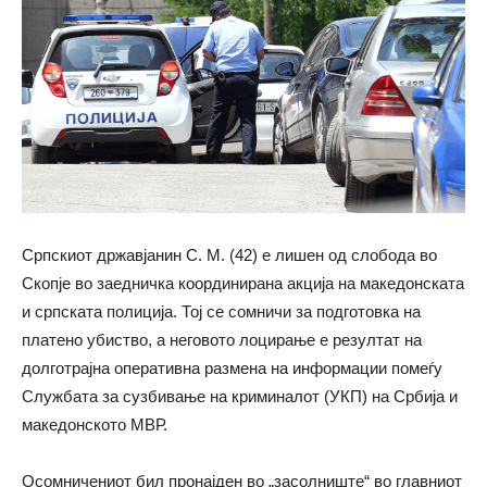
Српскиот државјанин С. М. (42) е лишен од слобода во
Скопје во заедничка координирана акција на македонската
и српската полиција. Тој се сомничи за подготовка на
платено убиство, а неговото лоцирање е резултат на
долготрајна оперативна размена на информации помеѓу
Службата за сузбивање на криминалот (УКП) на Србија и
македонското МВР.
Осомничениот бил пронајден во „засолниште“ во главниот