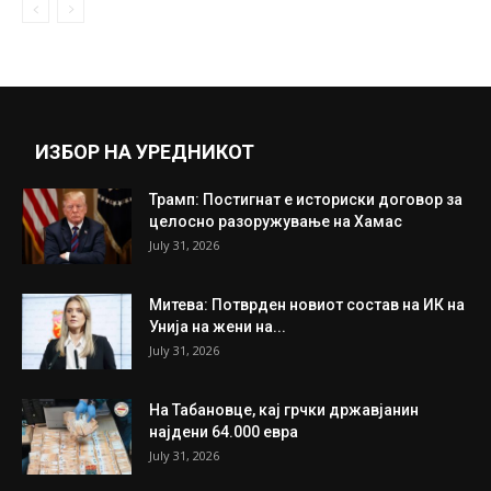
Пардју за ДВ: Заврши времето на
малтретирање на Македонија
January 11, 2021
Прикажи повеќе
ИНТЕРЕСНО
ИЗБОР НА УРЕДНИКОТ
Трамп: Постигнат е историски договор за
целосно разоружување на Хамас