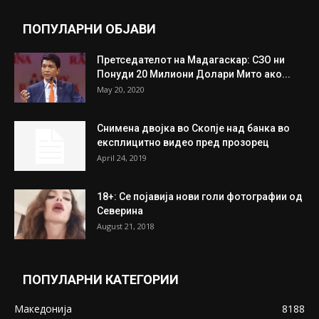
July 31, 2026
Митева: Потврден новиот состав на ИК на
Унија на жени на...
July 31, 2026
На Табановце, кај грчки државјанин
најдени 64.000 евра
July 31, 2026
ПОПУЛАРНИ ОБЈАВИ
Претседателот на Мадагаскар: СЗО ни
Понуди 20 Милиони Долари Мито ако...
May 20, 2020
Снимена двојка во Скопје над банка во
експлицитно видео пред прозорец