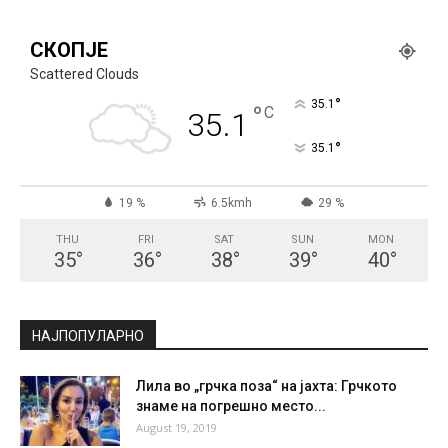
СКОПЈЕ
Scattered Clouds
°
35.1
°
C
35.1
°
35.1
19 %
6.5kmh
29 %