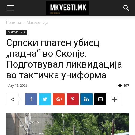
Почетна
Македонија
Македонија
Српски платен убиец
„падна“ во Скопје:
Подготвувал ликвидација
во тактичка униформа
May 12, 2026
897