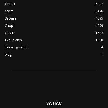
April 24, 2019
18+: Се појавија нови голи фотографии од
Северина
August 21, 2018
ПОПУЛАРНИ КАТЕГОРИИ
Македонија
8188
Живот
6047
Свет
5428
Забава
4695
Спорт
4099
Скопје
1633
Економија
1390
Uncategorised
4