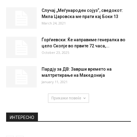
THU
FRI
SAT
SUN
MON
35
°
36
°
38
°
39
°
40
°
НАЈПОПУЛАРНО
Лила во „грчка поза“ на јахта: Грчкото
знаме на погрешно место...
August 19, 2019
Случај „Меѓународен сојуз“, сведокот:
Мила Царовска ме прати кај Боки 13
March 24, 2021
Ѓорѓиевски: Ќе направиме генералка во
цело Скопје во првите 72 часа,...
October 23, 2025