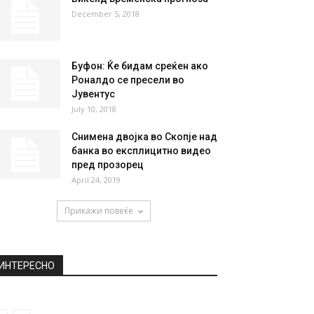
НАЈПОПУЛАРНО
По 6.000 денари на сметка:
Нема да може да се
повлекуваат...
November 10, 2020
Викенд временска прогноза
December 5, 2018
Буфон: Ќе бидам среќен ако
Роналдо се пресели во
Јувентус
July 10, 2018
Снимена двојка во Скопје над