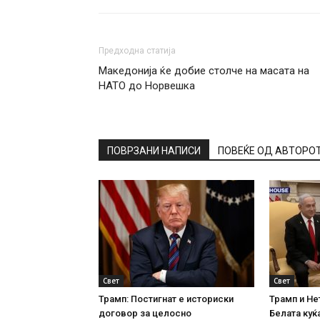
Предходна статија
Македонија ќе добие столче на масата на
НАТО до Норвешка
ПОВРЗАНИ НАПИСИ
ПОВЕЌЕ ОД АВТОРО
Свет
Свет
Трамп: Постигнат е историски
Трамп и Не
договор за целосно
Белата куќа