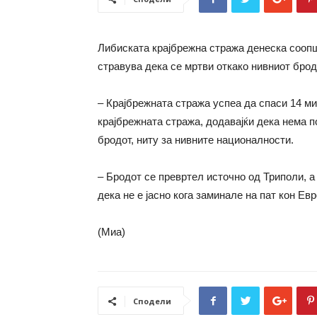
Либиската крајбрежна стража денеска соопшт
стравува дека се мртви откако нивниот брод
– Крајбрежната стража успеа да спаси 14 ми
крајбрежната стража, додавајќи дека нема п
бродот, ниту за нивните националности.
– Бродот се превртел источно од Триполи, а
дека не е јасно кога заминале на пат кон Евр
(Миа)
Сподели