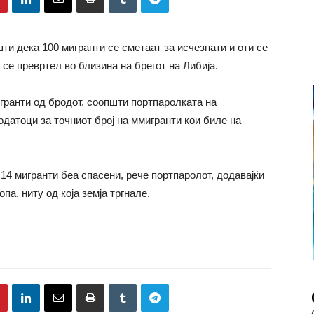
и дека 100 мигранти се сметаат за исчезнати и оти се
 се превртел во близина на брегот на Либија.
гранти од бродот, соопшти портпаролката на
одатоци за точниот број на ммигранти кои биле на
 14 мигранти беа спасени, рече портпаролот, додавајќи
опа, ниту од која земја тргнале.