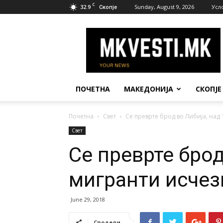
C
32.9
Sunday, August 9, 2026
Усл
Скопје
МК
Вести
ПОЧЕТНА
МАКЕДОНИЈА
СКОПЈЕ
Почетна
Свет
Се преврте брод во Либија, над
Свет
Се преврте брод
мигранти исчез
June 29, 2018
Сподели