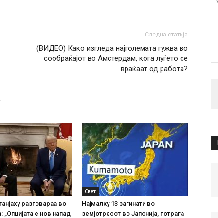
Следна статија
(ВИДЕО) Како изгледа најголемата гужва во
сообраќајот во Амстердам, кога луѓето се
враќаат од работа?
Т
Свет
танјаху разговараа во
Најмалку 13 загинати во
: „Опцијата е нов напад
земјотресот во Јапонија, потрага