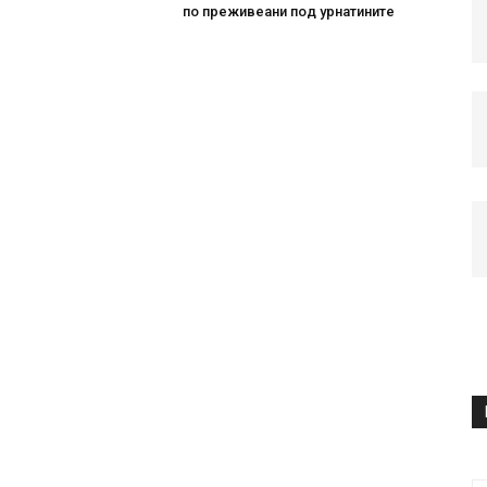
по преживеани под урнатините