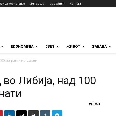
ови за користење
Импресум
Маркетинг
Контакт
ЕКОНОМИЈА
СВЕТ
ЖИВОТ
ЗАБАВА
 100 мигранти исчезнати
 во Либија, над 100
нати
1074