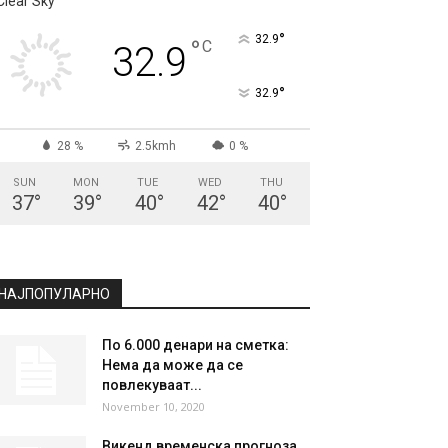
СКОПЈЕ
Clear Sky
°
32.9
°
C
32.9
°
32.9
28 %
2.5kmh
0 %
SUN
MON
TUE
WED
THU
37
°
39
°
40
°
42
°
40
°