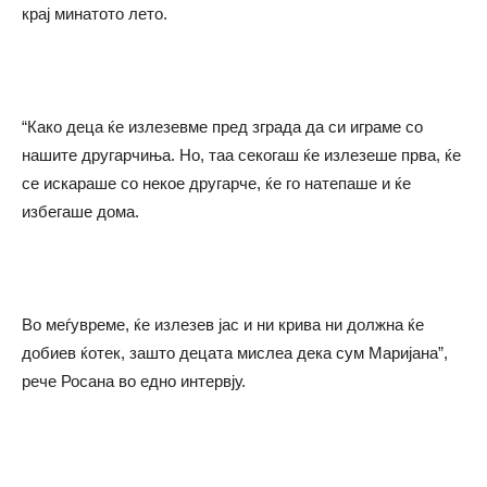
крај минатото лето.
“Како деца ќе излезевме пред зграда да си играме со
нашите другарчиња. Но, таа секогаш ќе излезеше прва, ќе
се искараше со некое другарче, ќе го натепаше и ќе
избегаше дома.
Во меѓувреме, ќе излезев јас и ни крива ни должна ќе
добиев ќотек, зашто децата мислеа дека сум Маријана”,
рече Росана во едно интервју.