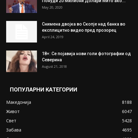
Понуди 20 Милиони Долари Мито ако...
May 20, 2020
Снимена двојка во Скопје над банка во
експлицитно видео пред прозорец
April 24, 2019
18+: Се појавија нови голи фотографии од
Северина
August 21, 2018
ПОПУЛАРНИ КАТЕГОРИИ
Македонија
8188
Живот
6047
Свет
5428
Забава
4695