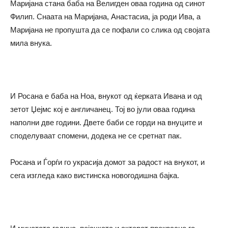
Маријана стана баба на Велигден оваа година од синот
Филип. Снаата на Маријана, Анастасиа, ја роди Ива, а
Маријана не пропушта да се пофали со слика од својата
мила внука.
И Росана е баба на Ноа, внукот од ќерката Ивана и од
зетот Џејмс кој е англичанец. Тој во јули оваа година
наполни две години. Двете баби се горди на внуците и
споделуваат спомени, додека не се сретнат пак.
Росана и Ѓорѓи го украсија домот за радост на внукот, и
сега изгледа како вистинска новогодишна бајка.