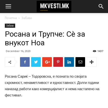
Почетна
Забава
Забава
Росана и Трупче: Сè за
внукот Ноа
December 16, 2020
1437
Росана Сариќ – Тодоровска, е позната по својата
скромност, ненаметливост и едноставност. Долги години
наназад работи како комерцијалист и нема настапено на
фестивал.