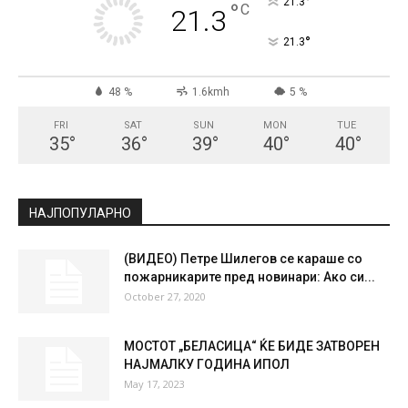
°
21.3
°
C
21.3
°
21.3
48 %
1.6kmh
5 %
FRI
SAT
SUN
MON
TUE
35
°
36
°
39
°
40
°
40
°
НАЈПОПУЛАРНО
(ВИДЕО) Петре Шилегов се караше со
пожарникарите пред новинари: Ако си...
October 27, 2020
МОСТОТ „БЕЛАСИЦА“ ЌЕ БИДЕ ЗАТВОРЕН
НАЈМАЛКУ ГОДИНА ИПОЛ
May 17, 2023