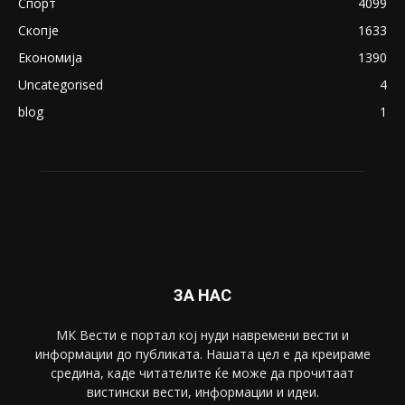
Спорт
4099
Скопје
1633
Економија
1390
Uncategorised
4
blog
1
ЗА НАС
МК Вести е портал коj нуди навремени вести и
информации до публиката. Нашата цел е да креираме
средина, каде читателите ќе може да прочитаат
вистински вести, информации и идеи.