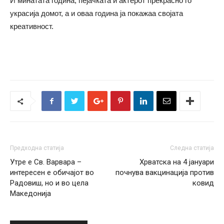
И минатата година, пејачката и актерот прекрасно го
украсија домот, а и оваа година ја покажаа својата
креативност.
Предходна статија
Следна статија
Утре е Св. Варвара –
Хрватска на 4 јануари
интересен е обичајот во
почнува вакцинација против
Радовиш, но и во цела
ковид
Македонија