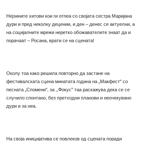
Нејзините хитови кои ги отпеа со својата сестра Маријана
дури и пред неколку децении, и ден – денес се актуелни, а
на социјалните мрежи неретко обожавателите знаат да и
порачаат – Росана, врати се на сцената!
Околу тоа како решила повторно да застане на
фестивалската сцена минатата година на „Макфест“ со
песната „Спомени“, за ,,Фокус” таа раскажува дека се се
случило спонтано, без претходни планови и неочекувано
дури и за неа.
На своја иницијатива се повлеков од сцената поради