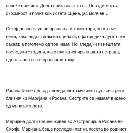
повеќе причини. Долга приказна е тоа… Поради мојата
скромност и почит кон истата сцена, јас молчев…
Секојдневно слушав прашања и коментари, зошто ме
нема, како недостигам на сцената, сфатив дека луѓето ме
сакаат, а поголемо од тоа нема! Но, гледајќи ги нештата
последните години, како функционира нашата естрада,
едноставно не се пронаоѓав таму.
Росана беше дел од легендарното музичко дуо, сестрите
близначки Маријана и Росана. Сестрите се немаат видено
од минатото лето.
Маријана долги години живее во Австралија, а Росана во
Скопје. Маријана беше последен пат на посета во родниот