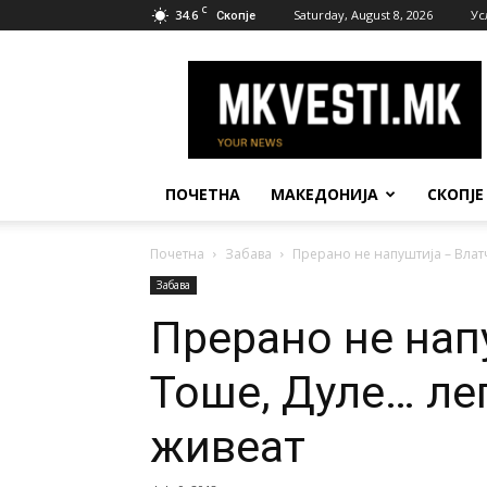
C
34.6
Saturday, August 8, 2026
Ус
Скопје
МК
Вести
ПОЧЕТНА
МАКЕДОНИЈА
СКОПЈЕ
Почетна
Забава
Прерано не напуштија – Влат
Забава
Прерано не нап
Тоше, Дуле… ле
живеат