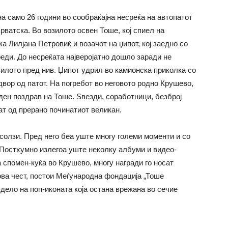
а само 26 години во сообраќајна несреќа на автопатот
рватска. Во возилото освен Тоше, кој спиел на
а Лилјана Петровиќ и возачот на џипот, кој заедно со
ди. До несреќата најверојатно дошло заради не
лото пред нив. Џипот удрил во камионска приколка со
двор од патот. На погребот во неговото родно Крушево,
ден поздрав на Тоше. Ѕвезди, соработници, безброј
т од прерано починатиот великан.
солзи. Пред него беа уште многу големи моменти и со
. Постхумно излегоа уште неколку албуми и видео-
а спомен-куќа во Крушево, многу награди го носат
ова чест, постои Меѓународна фондација „Тоше
 дело на поп-иконата која остана врежана во сечие