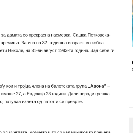
а­ат за да­ма­та со прекрасна насмевка, Са­шка Пе­тков­ска-
емиња. За­ги­на­ на 32- го­диш­на во­зраст, во кобна
и Николе, на 31-ви август 1983-та го­ди­на. Зад се­бе ги
.
еѓу кои и трој­ца чле­на на балетската гру­па­
„Аво­на“
–
има­ше 27, а Ев­до­ки­ја 23 го­ди­ни. Да­ли по­ра­ди гре­шка
ој па­ту­ваа из­ле­та од па­тот и се пре­вр­те.
о од џунглата, момчето што со калашников го пречека