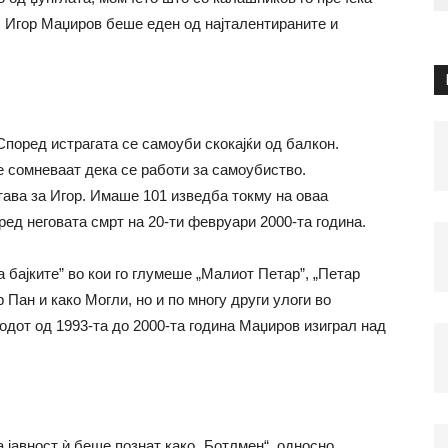
Игор Маџиров беше еден од најталентираните и
Според истрагата се самоуби скокајќи од балкон.
се сомневаат дека се работи за самоубиствo.
ава за Игор. Имаше 101 изведба токму на оваа
пред неговата смрт на 20-ти февруари 2000-та година.
а бајките” во кои го глумеше „Малиот Петар”, „Петар
 Пан и како Могли, но и по многу други улоги во
иодот од 1993-та до 2000-та година Маџиров изиграл над
а јавност ѝ беше познат како „Ботлмен“, односно