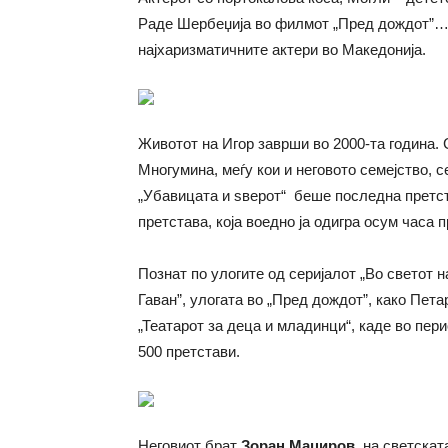
Раде Шербеџија во филмот „Пред дождот”… 
најхаризматичните актери во Македонија.
Животот на Игор заврши во 2000-та година. 
Многумина, меѓу кои и неговото семејство, 
„Убавицата и ѕверот“ беше последна претст
претстава, која воедно ја одигра осум часа 
Познат по улогите од серијалот „Во светот н
Гаван”, улогата во „Пред дождот”, како Петар
„Театарот за деца и младинци“, каде во пер
500 претстави.
Неговиот брат
Зоран Маџиров
, на светскат