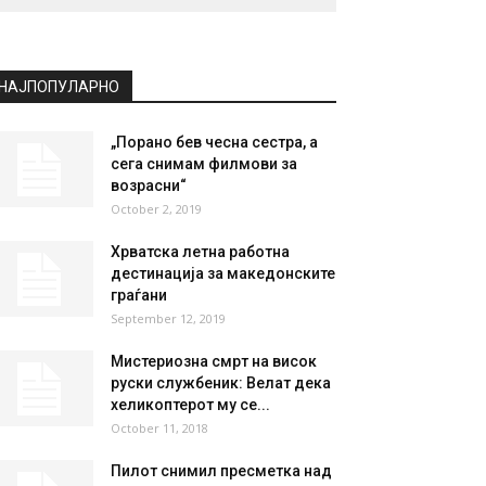
НАЈПОПУЛАРНО
„Порано бев чесна сестра, а
сега снимам филмови за
возрасни“
October 2, 2019
Хрватска летна работна
дестинација за македонските
граѓани
September 12, 2019
Мистериозна смрт на висок
руски службеник: Велат дека
хеликоптерот му се...
October 11, 2018
Пилот снимил пресметка над