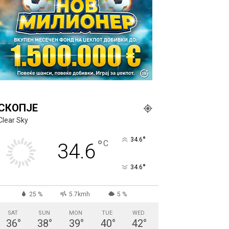
СКОПЈЕ
Clear Sky
°
34.6
°
C
34.6
°
34.6
25 %
5.7kmh
5 %
SAT
SUN
MON
TUE
WED
36
°
38
°
39
°
40
°
42
°