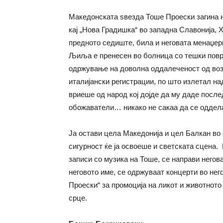
Македонската ѕвезда Тоше Проески загина н
кај „Нова Градишка“ во западна Славонија, Х
предното седиште, била и неговата менаџерк
Љиља е пренесен во болница со тешки повре
одржување на доволна оддалеченост од вози
италијански регистрации, по што излетал на
вриеше од народ кој дојде да му даде после
обожаватели… никако не сакаа да се оддела
Ја остави цела Македонија и цел Балкан во 
сигурност ќе ја освоеше и светската сцена
записи со музика на Тоше, се направи негов
неговото име, се одржуваат концерти во нег
Проески“ за промоција на ликот и животното
срце.