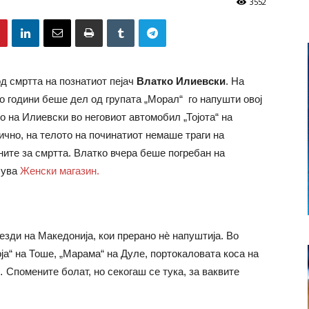
3552
д смртта на познатиот пејач
Влатко Илиевски
. На
со години беше дел од групата „Морал“ го напушти овој
о на Илиевски во неговиот автомобил „Тојота“ на
ично, на телото на починатиот немаше траги на
ините за смртта. Влатко вчера беше погребан на
шува
Женски магазин.
езди на Македонија, кои прерано нѐ напуштија. Во
ја“ на Тоше, „Марама“ на Дуле, портокаловата коса на
 Спомените болат, но секогаш се тука, за ваквите