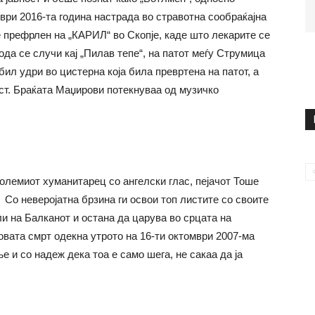
ври 2016-та година настрада во стравотна сообраќајна
е префрлен на „КАРИЛ“ во Скопје, каде што лекарите се
ода се случи кај „Пилав тепе“, на патот меѓу Струмица
ил удри во цистерна која била превртена на патот, а
аст. Браќата Маџирови потекнуваа од музичко
олемиот хуманитарец со ангелски глас, пејачот Тоше
Со неверојатна брзина ги освои топ листите со своите
ли на Балканот и остана да царува во срцата на
овата смрт одекна утрото на 16-ти октомври 2007-ма
е и со надеж дека тоа е само шега, не сакаа да ја