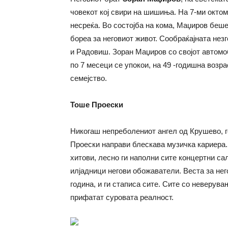
човекот кој свири на шишиња. На 7-ми октом
несреќа. Во состојба на кома, Маџиров беш
бореа за неговиот живот. Сообраќајната незг
и Радовиш. Зоран Маџиров со својот автомоб
по 7 месеци се упокои, на 49 -годишна возр
семејство.
Тоше Проески
Никогаш непреболениот ангел од Крушево, г
Проески направи блескава музичка кариера. 
хитови, лесно ги наполни сите концертни са
илјадници негови обожаватели. Веста за нег
година, и ги стаписа сите. Сите со неверувањ
прифатат суровата реалност.