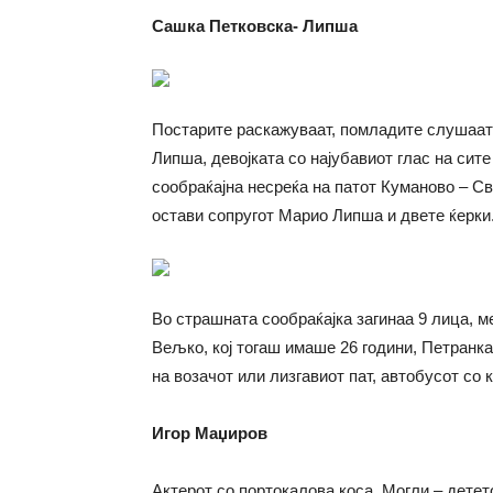
Сашка Петковска- Липша
По­ста­ри­те рас­ка­жу­ва­ат, пом­ла­ди­те слу­ш
Липша, девојката со најубавиот глас на сите вр
сообраќајна несреќа на патот Куманово – Свет
оста­ви со­пру­гот Ма­рио Лип­ша и две­те ќер­ки
Во страшната со­о­бра­ќај­ка за­ги­наа 9 лица, м
Вељ­ко, кој то­гаш има­ше 26 го­ди­ни, Пе­тран­ка 
на во­за­чот или лиз­га­ви­от пат, авто­бу­сот со к
Игор Маџиров
Актерот со портокалова коса, Могли – детет