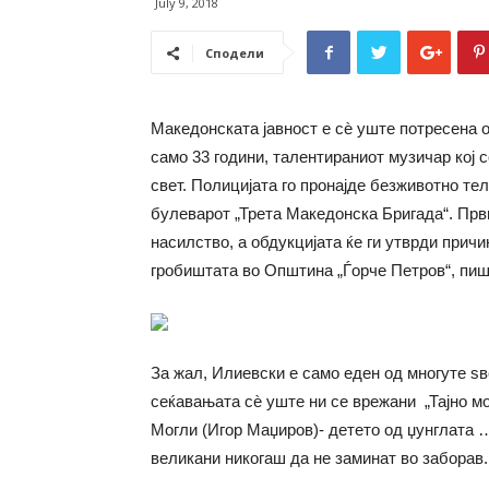
July 9, 2018
Сподели
Македонската јавност е сѐ уште потресена о
само 33 години, талентираниот музичар кој 
свет. Полицијата го пронајде безживотно тел
булеварот „Трета Македонска Бригада“. Прв
насилство, а обдукцијата ќе ги утврди прич
гробиштата во Општина „Ѓорче Петров“, пи
За жал, Илиевски е само еден од многуте ѕв
сеќавањата сѐ уште ни се врежани „Тајно мо
Могли (Игор Маџиров)- детето од џунглата …
великани никогаш да не заминат во заборав.