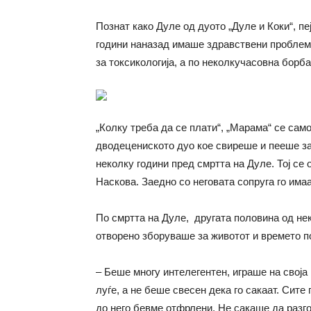
Познат како Дуле од дуото „Дуле и Коки“, пе
години наназад имаше здравствени проблем
за токсикологија, а по неколкучасовна борба
„Колку треба да се плати“, „Марама“ се сам
дводецениското дуо кое свиреше и пееше за
неколку години пред смртта на Дуле. Тој се
Наскова. Заедно со неговата сопруга го има
По смртта на Дуле, другата половина од нек
отворено зборуваше за животот и времето п
– Беше многу интелегентен, играше на своја 
луѓе, а не беше свесен дека го сакаат. Сите
до него бевме отфрлени. Не сакаше да разг