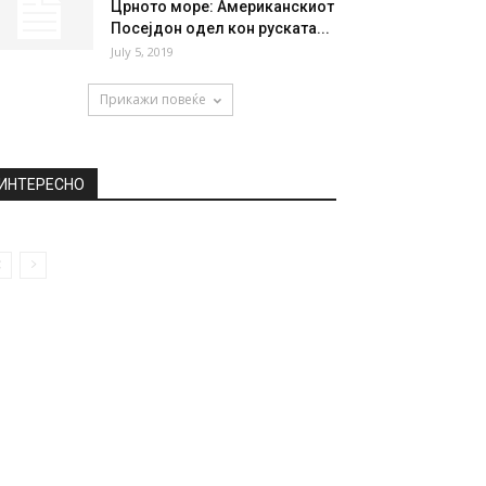
Црното море: Американскиот
Посејдон одел кон руската...
July 5, 2019
Прикажи повеќе
ИНТЕРЕСНО