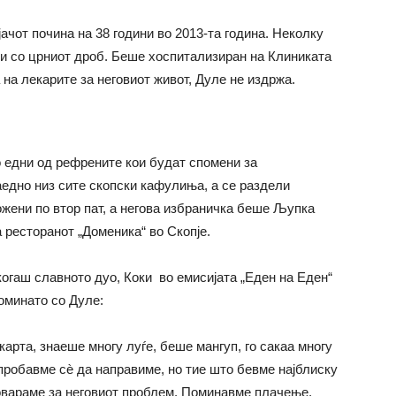
јачот почина на 38 години во 2013-та година. Неколку
и со црниот дроб. Беше хоспитализиран на Клиниката
 на лекарите за неговиот живот, Дуле не издржа.
о едни од рефрените кои будат спомени за
едно низ сите скопски кафулиња, а се раздели
 ожени по втор пат, а негова избраничка беше Љупка
а ресторанот „Доменика“ во Скопје.
огаш славното дуо, Коки во емисијата „Еден на Еден“
оминато со Дуле:
карта, знаеше многу луѓе, беше мангуп, го сакаа многу
 пробавме сѐ да направиме, но тие што бевме најблиску
овараме за неговиот проблем. Поминавме плачење,