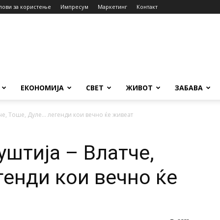
лови за користење
Импресум
Маркетинг
Контакт
ЕКОНОМИЈА
СВЕТ
ЖИВОТ
ЗАБАВА
че, Тоше, Дуле… легенди кои вечно ќе живеат
уштија – Влатче,
генди кои вечно ќе