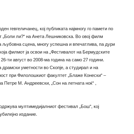
ен гевгеличанец, кој публиката најмногу го памети по
т „Боли ли?“ на Анета Лешниковска. Во овој филм
а љубовна сцена, многу успешна и впечатлива, па дури
 која филмот ја освои на „Фестивалот на Бермудските
 26-ти август во 2008-ма година на само 27 години.
 драмски уметности во Скопје, а студирал и на
ност при Филолошкиот факултет „Блаже Конески“ –
а Петре М. Андреевски, „Сон на летната ноќ“ ,
е одржува мултимедијалниот фестивал „Бош“, кој
јубилејно издание.