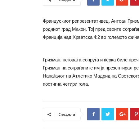
Францускиот репрезентативец, Антоан Гризм
родниот град Макон. Тој пред своите сограѓа
Франција над Хрватска 4:2 во големото фина
Гризман, неговата сопруга и ќерка биле преч
Гризман на сограѓаните им ја презентирал ре
Напаѓачот на Атлетико Мадрид на Светското
постигна четири гола.
Сподели