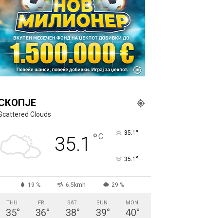
СКОПЈЕ
Scattered Clouds
°
35.1
°
C
35.1
°
35.1
19 %
6.5kmh
29 %
THU
FRI
SAT
SUN
MON
35
°
36
°
38
°
39
°
40
°