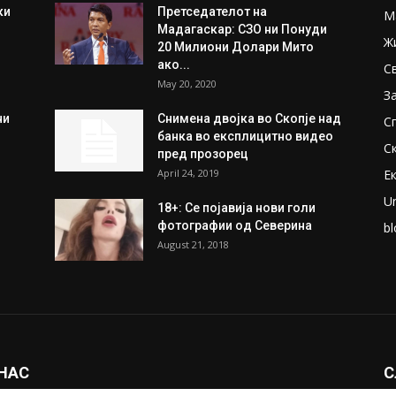
ки
Претседателот на
М
Мадагаскар: СЗО ни Понуди
Ж
20 Милиони Долари Мито
ако...
С
May 20, 2020
З
ни
Снимена двојка во Скопје над
С
банка во експлицитно видео
С
пред прозорец
April 24, 2019
Е
U
18+: Се појавија нови голи
фотографии од Северина
bl
August 21, 2018
 НАС
С