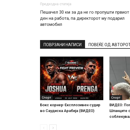
Предходна статија
Пешачел 30 км за да не го пропушти првиот
ден на работа, па директорот му подарил
автомобил
ПОВРЗАНИ НАПИСИ
ПОВЕЌЕ ОД АВТОРО
Спорт
Спорт
Бокс корнер-Експлозивен судир
ВИДЕО: По
во Саудиска Арабија (ВИДЕО)
Шпанците 
соблекува