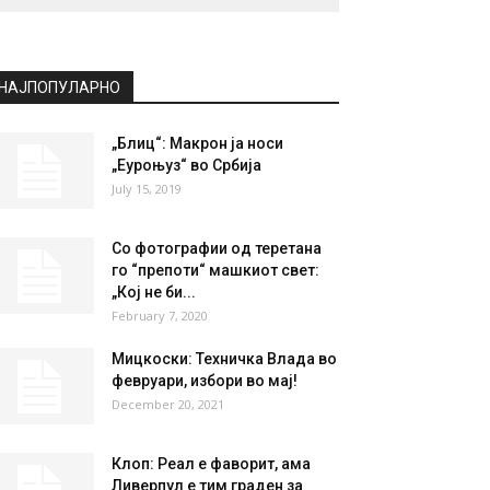
НАЈПОПУЛАРНО
„Блиц“: Макрон ја носи
„Еуроњуз“ во Србија
July 15, 2019
Со фотографии од теретана
го “препоти“ машкиот свет:
„Кој не би...
February 7, 2020
Мицкоски: Техничка Влада во
февруари, избори во мај!
December 20, 2021
Клоп: Реал е фаворит, ама
Ливерпул е тим граден за