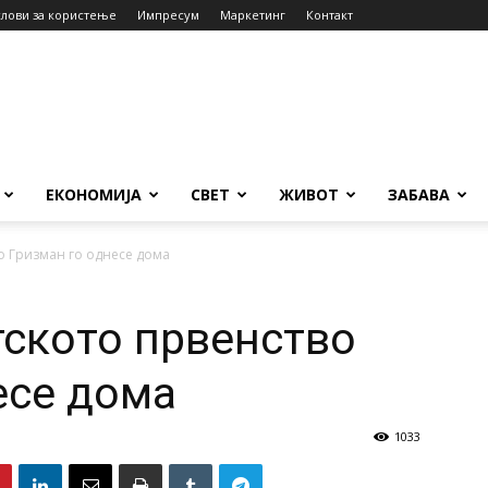
слови за користење
Импресум
Маркетинг
Контакт
ЕКОНОМИЈА
СВЕТ
ЖИВОТ
ЗАБАВА
во Гризман го однесе дома
тското првенство
есе дома
1033