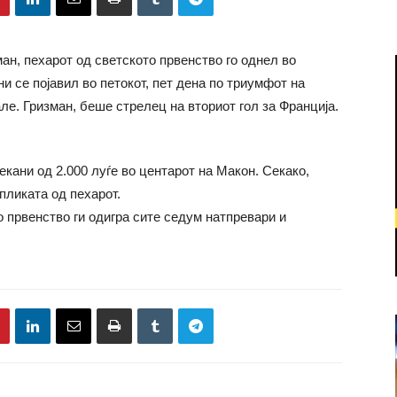
ан, пехарот од светското првенство го однел во
ни се појавил во петокот, пет дена по триумфот на
ле. Гризман, беше стрелец на вториот гол за Франција.
екани од 2.000 луѓе во центарот на Макон. Секако,
пликата од пехарот.
 првенство ги одигра сите седум натпревари и