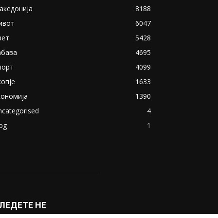
акедонија
8188
ивот
6047
вет
5428
абава
4695
порт
4099
копје
1633
кономија
1390
ncategorised
4
og
1
ЛЕДЕТЕ НЕ