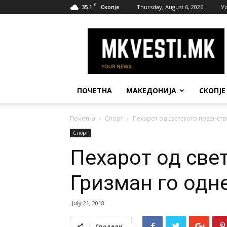
C
35.1
Thursday, August 6, 2026
У
Скопје
МК
Вести
ПОЧЕТНА
МАКЕДОНИЈА
СКОПЈЕ
Почетна
Спорт
Пехарот од светското првенст
Спорт
Пехарот од све
Гризман го одн
July 21, 2018
Сподели