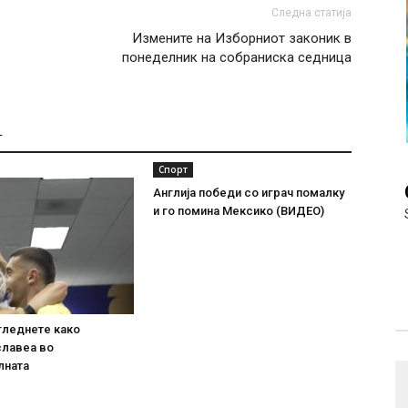
Следна статија
Измените на Изборниот законик в
понеделник на собраниска седница
Т
Спорт
Англија победи со играч помалку
и го помина Мексико (ВИДЕО)
гледнете како
славеа во
лната