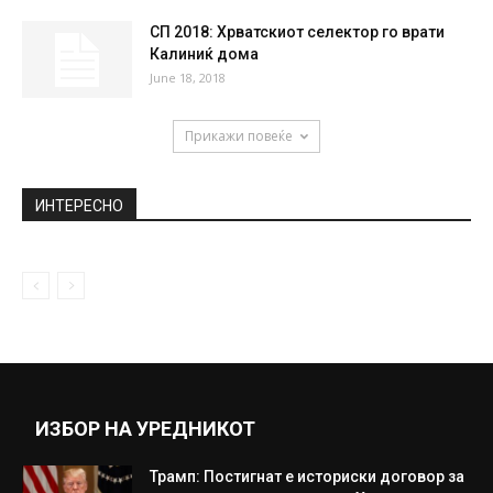
January 12, 2020
Уште на 11 години шетал со оружје на
појас, а бил...
June 18, 2019
Атентаторот Јан Ранинен по
излегувањето од затвор: Како со два
куршуми...
September 21, 2020
СП 2018: Хрватскиот селектор го врати
Калиниќ дома
June 18, 2018
Прикажи повеќе
ИНТЕРЕСНО