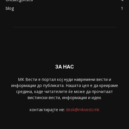
Македонија
8188
Живот
6047
Свет
5428
Забава
4695
Спорт
4099
Скопје
1633
Економија
1390
Uncategorised
4
blog
1