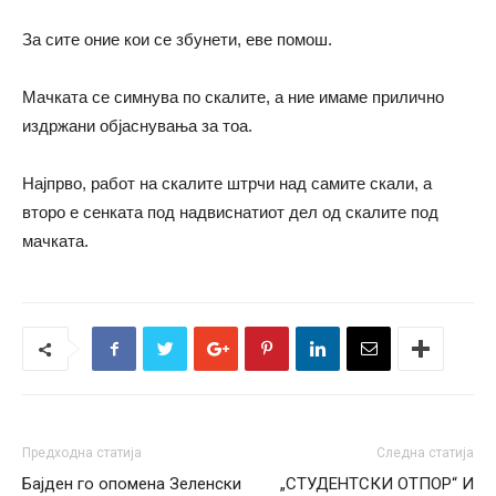
За сите оние кои се збунети, еве помош.
Мачката се симнува по скалите, а ние имаме прилично
издржани објаснувања за тоа.
Најпрво, работ на скалите штрчи над самите скали, а
второ е сенката под надвиснатиот дел од скалите под
мачката.
Предходна статија
Следна статија
Бајден го опомена Зеленски
„СТУДЕНТСКИ ОТПОР“ И