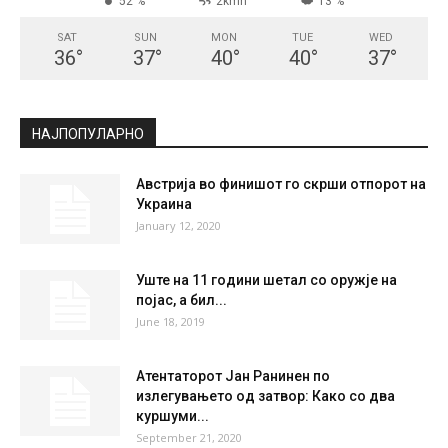
СКОПЈЕ
Few Clouds
°
22.9
°
C
22.9
°
22.9
52 %
2kmh
13 %
SAT
SUN
MON
TUE
WED
36
°
37
°
40
°
40
°
37
°
НАЈПОПУЛАРНО
Австрија во финишот го скрши отпорот на
Украина