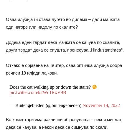
Оваа илузија ги става луѓето во дилема – дали мачката
оди нагоре или надолу по скалите?
Додека едни тврдат дека мачката се качува по скалите,
други тврдат дека се спушта, пренесува „Hindustantimes“.
Откако е објавена на Твитер, оваа оптичка илузија собра
речиси 19 илјади лајкови.
Does the cat walking up or down the stairs?
pic.twitter.com/k2Wc1RxV9B
— Buitengebieden (@buitengebieden)
November 14, 2022
Во коментари има различни објаснувања – некои мислат
дека се качува, а некои дека се симнува по скали.