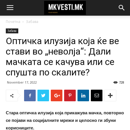
Почетна
Забава
Забава
Оптичка илузија која ќе ве
стави во „неволја“: Дали
мачката се качува или се
спушта по скалите?
November 17, 2022
728
Стара оптичка илузија која прикажува мачка, повторно
се појави на социјалните мрежи и целосно ги збуни
корисниците.