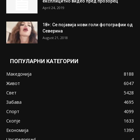
July 31, 2026
ПОПУЛАРНИ ОБЈАВИ
Претседателот на Мадагаскар: СЗО ни
Понуди 20 Милиони Долари Мито ако...
May 20, 2020
Снимена двојка во Скопје над банка во
експлицитно видео пред прозорец
April 24, 2019
18+: Се појавија нови голи фотографии од
Северина
August 21, 2018
ПОПУЛАРНИ КАТЕГОРИИ