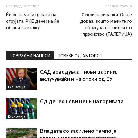
Предходна статија
Следна статија
Ќе се намали цената на
Секси навивачки: Ова е
струјата, РКЕ денеска ќе
доказ, зошто мажите го
објави за колку
обожуваат Светското
првенство (ГАЛЕРИЈА)
ПОВРЗАНИ НАПИСИ
ПОВЕЌЕ ОД АВТОРОТ
САД воведуваат нови царини,
вклучувајќи и на стоки од ЕУ
Економија
Од денес нови цени на горивата
Економија
Владата со засилено темпо ја