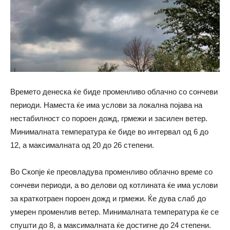
Времето денеска ќе биде променливо облачно со сончеви
периоди. Наместа ќе има услови за локална појава на
нестабилност со пороен дожд, грмежи и засилен ветер.
Минималната температура ќе биде во интервал од 6 до
12, а максималната од 20 до 26 степени.
Во Скопје ќе преовладува променливо облачно време со
сончеви периоди, а во делови од котлината ќе има услови
за краткотраен пороен дожд и грмежи. Ќе дува слаб до
умерен променлив ветер. Минималната температура ќе се
спушти до 8, а максималната ќе достигне до 24 степени.