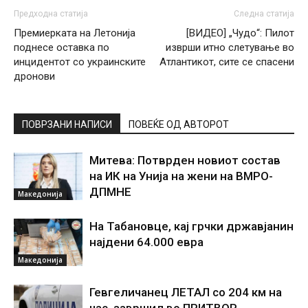
Предходна статија
Следна статија
Премиерката на Летонија
[ВИДЕО] „Чудо“: Пилот
поднесе оставка по
изврши итно слетување во
инцидентот со украинските
Атлантикот, сите се спасени
дронови
ПОВРЗАНИ НАПИСИ
ПОВЕЌЕ ОД АВТОРОТ
Митева: Потврден новиот состав
на ИК на Унија на жени на ВМРО-
ДПМНЕ
Македонија
На Табановце, кај грчки државјанин
најдени 64.000 евра
Македонија
Гевгеличанец ЛЕТАЛ со 204 км на
час, завршил во ПРИТВОР