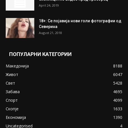
ПОПУЛАРНИ ОБЈАВИ
Претседателот на Мадагаскар: СЗО ни
Понуди 20 Милиони Долари Мито ако...
May 20, 2020
Снимена двојка во Скопје над банка во
експлицитно видео пред прозорец
April 24, 2019
18+: Се појавија нови голи фотографии од
Северина
August 21, 2018
ПОПУЛАРНИ КАТЕГОРИИ