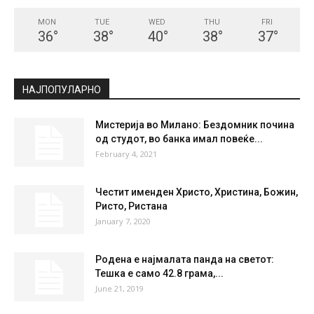
СКОПЈЕ
Clear Sky
°
33.1
°
C
33.1
°
33.1
29 %
2.2kmh
0 %
MON
TUE
WED
THU
FRI
36
°
38
°
40
°
38
°
37
°
НАЈПОПУЛАРНО
Мистерија во Милано: Бездомник почина
од студот, во банка имал повеќе...