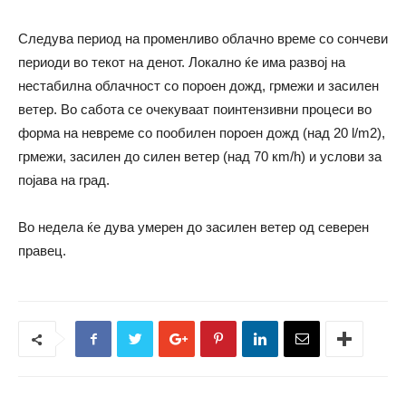
Следува период на променливо облачно време со сончеви
периоди во текот на денот. Локално ќе има развој на
нестабилна облачност со пороен дожд, грмежи и засилен
ветер. Во сабота се очекуваат поинтензивни процеси во
форма на невреме со пообилен пороен дожд (над 20 l/m2),
грмежи, засилен до силен ветер (над 70 кm/h) и услови за
појава на град.
Во недела ќе дува умерен до засилен ветер од северен
правец.