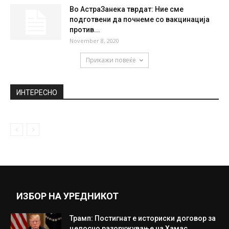
February 4, 2021
Честит именден Христо, Христина, Божин,
Ристо, Ристана
January 7, 2020
Родена е најмалата панда на светот:
Тешка е само 42.8 грама,...
June 21, 2019
Во АстраЗанека тврдат: Ние сме
подготвени да почнеме со вакцинација
против...
November 8, 2020
Прикажи повеќе
ИНТЕРЕСНО