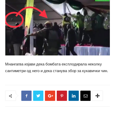
Мнангагва изјави дека бомбата експлодирала неколку
сантиметри од него и дека станува збор за кукавички чин.