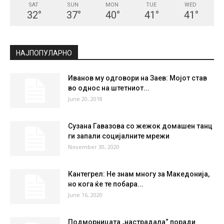
СКОПЈЕ
Scattered Clouds
°
33.4
°
C
33.4
°
33.4
23 %
6.7kmh
42 %
SAT
SUN
MON
TUE
WED
32
°
37
°
40
°
41
°
41
°
НАЈПОПУЛАРНО
Иванов му одговори на Заев: Мојот став
во однос на штетниот...
June 20, 2018