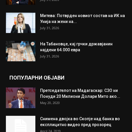
ИЗБОР НА УРЕДНИКОТ
Трамп: Постигнат е историски договор за
целосно разоружување на Хамас
July 31, 2026
Митева: Потврден новиот состав на ИК на
Унија на жени на...
July 31, 2026
На Табановце, кај грчки државјанин
најдени 64.000 евра
July 31, 2026