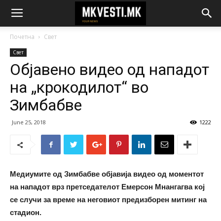
Почетна
Свет
Свет
Објавено видео од нападот
на „крокодилот“ во
Зимбабве
June 25, 2018
1222
Медиумите од Зимбабве објавија видео од моментот
на нападот врз претседателот Емерсон Мнангагва кој
се случи за време на неговиот предизборен митинг на
стадион.