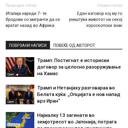
Предходна статија
Следна статија
Италија нареди 7- те
Еден изговор кој му го
бродови со мигранти да се
уништува животот на секој
вратат назад во Африка
хороскопски знак
ПОВРЗАНИ НАПИСИ
ПОВЕЌЕ ОД АВТОРОТ
Трамп: Постигнат е историски
договор за целосно разоружување
на Хамас
Свет
Трамп и Нетанјаху разговараа во
Белата куќа: „Опцијата е нов напад
врз Иран“
Свет
Најмалку 13 загинати во
земјотресот во Јапонија, потрага