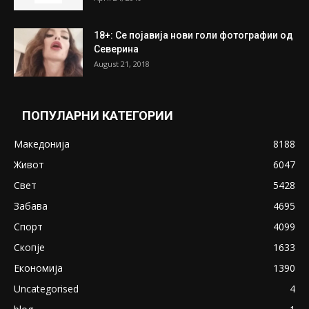
ПОПУЛАРНИ ОБЈАВИ
Претседателот на Мадагаскар: СЗО ни
Понуди 20 Милиони Долари Мито ако...
May 20, 2020
Снимена двојка во Скопје над банка во
експлицитно видео пред прозорец
April 24, 2019
18+: Се појавија нови голи фотографии од
Северина
August 21, 2018
ПОПУЛАРНИ КАТЕГОРИИ
Македонија
8188