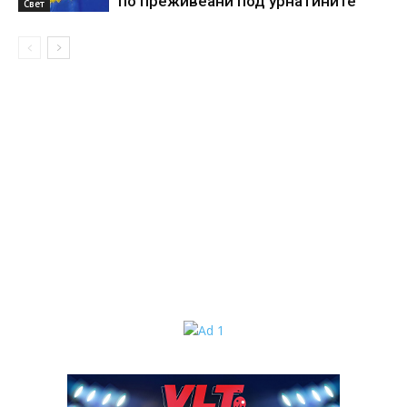
по преживеани под урнатините
Свет