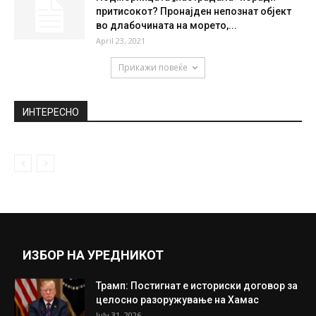
Сузана Гавазова со жежок домашен танц
ги запали социјалните мрежи
November 30, 2020
Кантегрел: Не знам многу за Македонија,
но кога ќе те побара...
June 16, 2020
Подморницата „настрадала“ поради
притисокот? Пронајден непознат објект
во длабочината на морето,...
April 23, 2021
Прикажи повеќе
ИНТЕРЕСНО