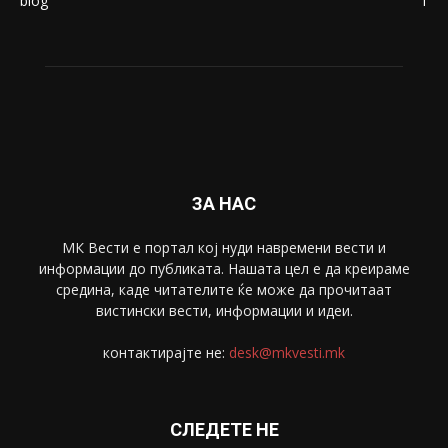
Живот
6047
Свет
5428
Забава
4695
Спорт
4099
Скопје
1633
Економија
1390
Uncategorised
4
blog
1
ЗА НАС