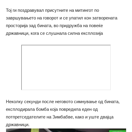
Тој ги поздравувал присутните на митингот по
завршувањето на говорот и се упатил кон затворената
просторија зад бината, во придружба на повеќе
државници, кога се слушнала силна експлозија
Неколку секунди после неговото симнување од бината,
експлодирала бомба која повредила еден од
потпретседателите на Зимбабве, како и уште двајца
државници.