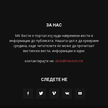
Спорт
4099
Скопје
1633
Економија
1390
Uncategorised
4
blog
1
ЗА НАС
МК Вести е портал коj нуди навремени вести и
информации до публиката. Нашата цел е да креираме
средина, каде читателите ќе може да прочитаат
вистински вести, информации и идеи.