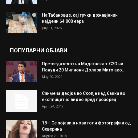
ИЗБОР НА УРЕДНИКОТ
Трамп: Постигнат е историски договор за
целосно разоружување на Хамас
July 31, 2026
Митева: Потврден новиот состав на ИК на
Унија на жени на...
July 31, 2026
На Табановце, кај грчки државјанин
најдени 64.000 евра
July 31, 2026
ПОПУЛАРНИ ОБЈАВИ
Претседателот на Мадагаскар: СЗО ни