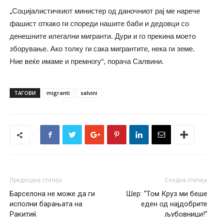
„Социјалистичкиот министер од даночниот рај ме нарече
фашист откако ги спореди нашите баби и дедовци со
денешните илегални мигранти. Дури и го прекина моето
зборување. Ако толку ги сака мигрантите, нека ги земе.
Ние веќе имаме и премногу“, порача Салвини.
ТАГОВИ
migranti
salvini
Предходна статија
Следна статија
Барселона не може да ги
Шер: “Том Круз ми беше
исполни барањата на
еден од најдобрите
Ракитиќ
љубовници!”