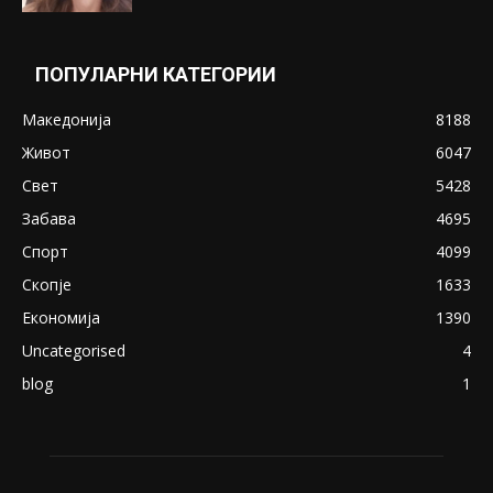
Понуди 20 Милиони Долари Мито ако...
May 20, 2020
Снимена двојка во Скопје над банка во
експлицитно видео пред прозорец
April 24, 2019
18+: Се појавија нови голи фотографии од
Северина
August 21, 2018
ПОПУЛАРНИ КАТЕГОРИИ
Македонија
8188
Живот
6047
Свет
5428
Забава
4695