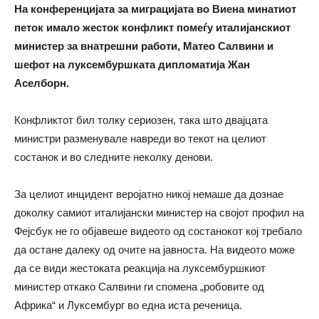
На конференцијата за миграцијата во Виена минатиот
петок имало жесток конфликт помеѓу италијанскиот
министер за внатрешни работи, Матео Салвини и
шефот на луксембуршката дипломатија Жан
Аселборн.
Конфликтот бил толку сериозен, така што двајцата
министри разменувале навреди во текот на целиот
состанок и во следните неколку денови.
За целиот инцидент веројатно никој немаше да дознае
доколку самиот италијански министер на својот профил на
Фејсбук не го објавеше видеото од состанокот кој требало
да остане далеку од очите на јавноста. На видеото може
да се види жестоката реакција на луксембуршкиот
министер откако Салвини ги спомена „робовите од
Африка“ и Луксембург во една иста реченица.