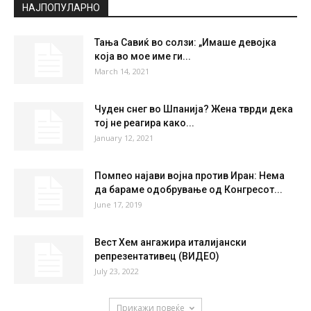
°
34.6
°
C
34.6
°
34.6
25 %
5.7kmh
5 %
SAT
SUN
MON
TUE
WED
36
°
38
°
39
°
40
°
42
°
НАЈПОПУЛАРНО
Тања Савиќ во солзи: „Имаше девојка
која во мое име ги...
March 14, 2021
Чуден снег во Шпанија? Жена тврди дека
тој не реагира како...
January 12, 2021