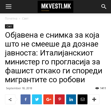
Почетна
Свет
Свет
Објавена е снимка за која
што не смееше да дознае
јавноста: Италијанскиот
министер го прогласија за
фашист откако ги спореди
мигрантите со робови
September 18, 2018
1411