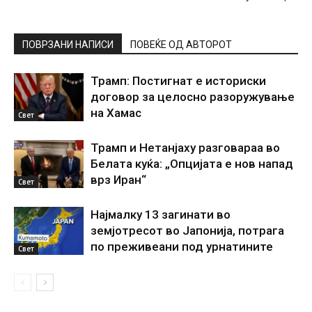
ПОВРЗАНИ НАПИСИ
ПОВЕЌЕ ОД АВТОРОТ
Трамп: Постигнат е историски
договор за целосно разоружување
на Хамас
Свет
Трамп и Нетанјаху разговараа во
Белата куќа: „Опцијата е нов напад
врз Иран“
Свет
Најмалку 13 загинати во
земјотресот во Јапонија, потрага
по преживеани под урнатините
Свет