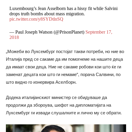
Luxembourg’s Jean Asselborn has a hissy fit while Salvini
drops truth bombs about mass migration.
pic.twitter.com/y8SYDtlnSQ
— Paul Joseph Watson (@PrisonPlanet)
September 17,
2018
„Можеби во Луксембург постојат такви потреби, но ние во
Италија пред се сакаме да им помогнеме на нашите деца
да имаат свои деца. Ние не сакаме робови кои што ќе ги
заменат децата кои што ги немаме“, порача Салвини, по
што видно го изнервира Аселборн.
Додека италијанскиот министер се обидуваше да
продолжи да збороува, шефот на дипломатијата на
Луксембург ги извади слушалките и лично му се обрати.