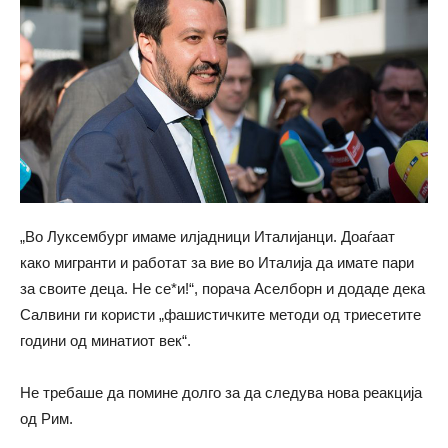
„Во Луксембург имаме илјадници Италијанци. Доаѓаат
како мигранти и работат за вие во Италија да имате пари
за своите деца. Не се*и!“, порача Аселборн и додаде дека
Салвини ги користи „фашистичките методи од триесетите
години од минатиот век“.
Не требаше да помине долго за да следува нова реакција
од Рим.