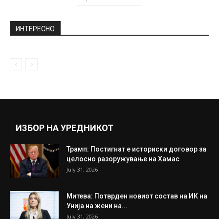
Помпео најави војна против Иран: Нема
да бараме одобрување од Конгресот...
June 17, 2019
Вест Хем ангажира италијански
репрезентативец (ВИДЕО)
July 23, 2022
Прикажи повеќе
ИНТЕРЕСНО