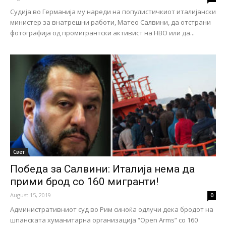
Судија во Германија му нареди на популистичкиот италијански
министер за внатрешни работи, Матео Салвини, да отстрани
фотографија од промигрантски активист на НВО или да...
Свет
Победа за Салвини: Италија нема да
прими брод со 160 мигранти!
August 15, 2019
0
Административниот суд во Рим синоќа одлучи дека бродот на
шпанската хуманитарна организација “Open Arms” со 160