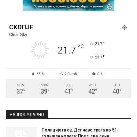
СКОПЈЕ
Clear Sky
°
21.7
°
C
21.7
°
21.7