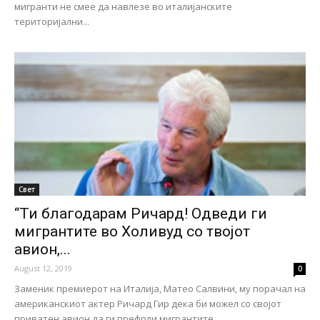
мигранти не смее да навлезе во италијанските
територијални...
Свет
“Ти благодарам Ричард! Одведи ги
мигрантите во Холивуд со твојот
авион,...
August 12, 2019
0
Заменик премиерот на Италија, Матео Салвини, му порачал на
американскиот актер Ричард Гир дека би можел со својот
приватен авион да ги префрли мигрантите...