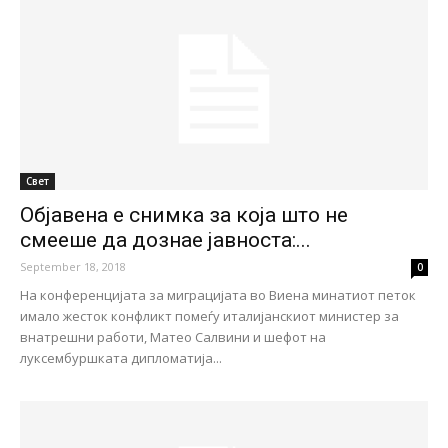
Свет
Објавена е снимка за која што не
смееше да дознае јавноста:...
September 18, 2018
0
На конференцијата за миграцијата во Виена минатиот петок
имало жесток конфликт помеѓу италијанскиот министер за
внатрешни работи, Матео Салвини и шефот на
луксембуршката дипломатија...