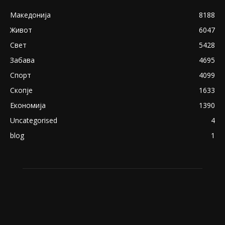
Снимена двојка во Скопје над банка во
експлицитно видео пред прозорец
April 24, 2019
18+: Се појавија нови голи фотографии од
Северина
August 21, 2018
ПОПУЛАРНИ КАТЕГОРИИ
Македонија
8188
Живот
6047
Свет
5428
Забава
4695
Спорт
4099
Скопје
1633
Економија
1390