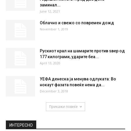
65 %
2.3kmh
0 %
SUN
MON
TUE
WED
THU
37
°
39
°
41
°
42
°
40
°
НАЈПОПУЛАРНО
Полицијата од Делчево трага по 51-
годишен колега: Пред два дена
заминал...
June 12, 2021
Облачно и свежо со повремен дожд
November 1, 2019
Рускиот крал на шамарите против ѕвер од
177 килограми, ударите беа...