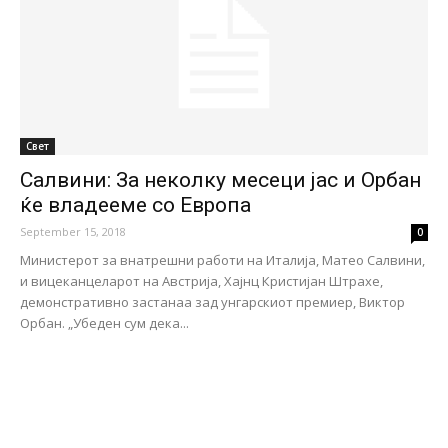
Свет
Салвини: За неколку месеци јас и Орбан
ќе владееме со Европа
September 15, 2018
0
Министерот за внатрешни работи на Италија, Матео Салвини,
и вицеканцеларот на Австрија, Хајнц Кристијан Штрахе,
демонстративно застанаа зад унгарскиот премиер, Виктор
Орбан. „Убеден сум дека...