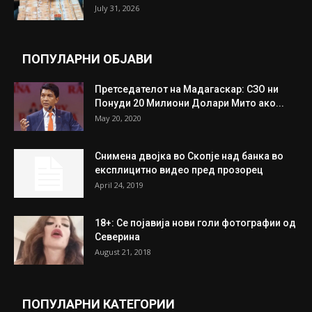
Трамп: Постигнат е историски договор за
целосно разоружување на Хамас
July 31, 2026
Митева: Потврден новиот состав на ИК на
Унија на жени на...
July 31, 2026
На Табановце, кај грчки државјанин
најдени 64.000 евра
July 31, 2026
ПОПУЛАРНИ ОБЈАВИ
Претседателот на Мадагаскар: СЗО ни
Понуди 20 Милиони Долари Мито ако...
May 20, 2020