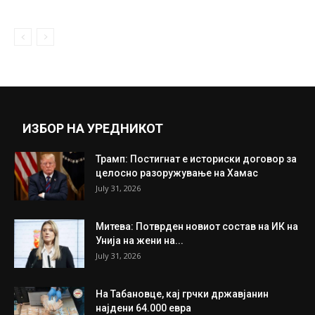
April 13, 2020
УЕФА денеска ја менува одлуката: Во
нокаут фазата повеќе нема да...
December 3, 2018
Прикажи повеќе
ИНТЕРЕСНО
ИЗБОР НА УРЕДНИКОТ