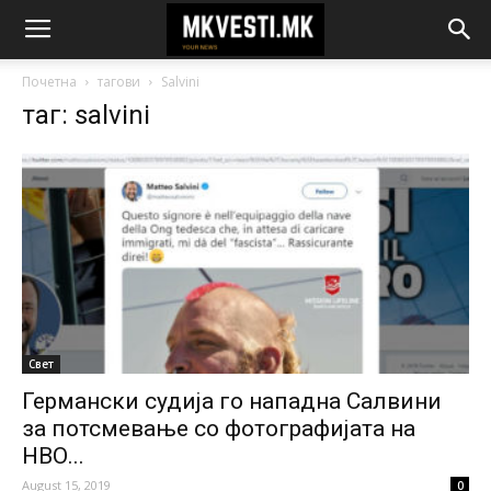
Почетна
тагови
Salvini
таг: salvini
Свет
Германски судија го нападна Салвини
за потсмевање со фотографијата на
НВО...
August 15, 2019
0