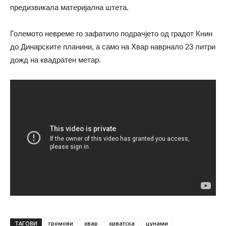
предизвикала материјална штета.
Големото невреме го зафатило подрачјето од градот Книн
до Динарските планини, а само на Хвар наврнало 23 литри
дожд на квадратен метар.
ТАГОВИ
громови
хвар
хрватска
цунами