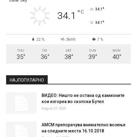
СКОПЈЕ
Clear Sky
°
34.1
°
C
34.1
°
34.1
22 %
3kmh
7 %
THU
FRI
SAT
SUN
MON
35
°
36
°
38
°
39
°
40
°