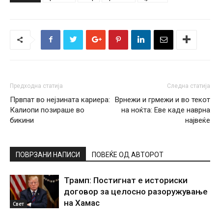
Предходна статија
Следна статија
Првпат во нејзината кариера:
Врнежи и грмежи и во текот
Калиопи позираше во
на ноќта: Еве каде наврна
бикини
највеќе
ПОВРЗАНИ НАПИСИ
ПОВЕЌЕ ОД АВТОРОТ
Трамп: Постигнат е историски
договор за целосно разоружување
на Хамас
Свет