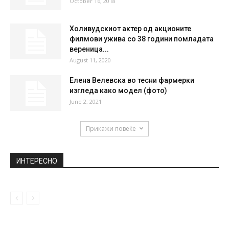
НАЈПОПУЛАРНО
ВИДЕО: Ништо не остана од камионите
кои изгореа во скопски Бутел
August 27, 2020
АМСМ препорачува внимателно возење
на следните места 16.10.2018
October 16, 2018
Холивудскиот актер од акционите
филмови ужива со 38 години помладата
вереница...
August 11, 2020
Елена Велевска во тесни фармерки
изгледа како модел (фото)
June 2, 2021