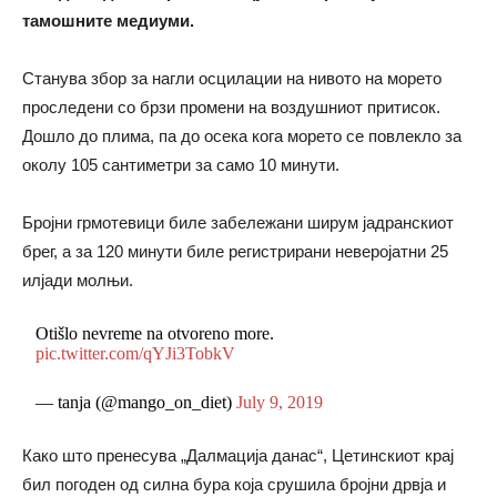
тамошните медиуми.
Станува збор за нагли осцилации на нивото на морето
проследени со брзи промени на воздушниот притисок.
Дошло до плима, па до осека кога морето се повлекло за
околу 105 сантиметри за само 10 минути.
Бројни грмотевици биле забележани ширум јадранскиот
брег, а за 120 минути биле регистрирани неверојатни 25
илјади молњи.
Otišlo nevreme na otvoreno more.
pic.twitter.com/qYJi3TobkV
— tanja (@mango_on_diet)
July 9, 2019
Како што пренесува „Далмација данас“, Цетинскиот крај
бил погоден од силна бура која срушила бројни дрвја и