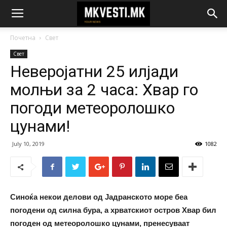
Почетна
Свет
Свет
Неверојатни 25 илјади
молњи за 2 часа: Хвар го
погоди метеоролошко
цунами!
July 10, 2019
1082
Синоќа некои делови од Јадранското море беа
погодени од силна бура, а хрватскиот остров Хвар бил
погоден од метеоролошко цунами, пренесуваат