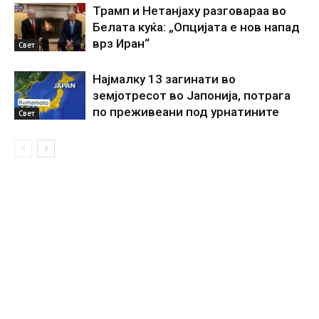
Трамп и Нетанјаху разговараа во
Белата куќа: „Опцијата е нов напад
врз Иран“
Свет
Најмалку 13 загинати во
земјотресот во Јапонија, потрага
по преживеани под урнатините
Свет