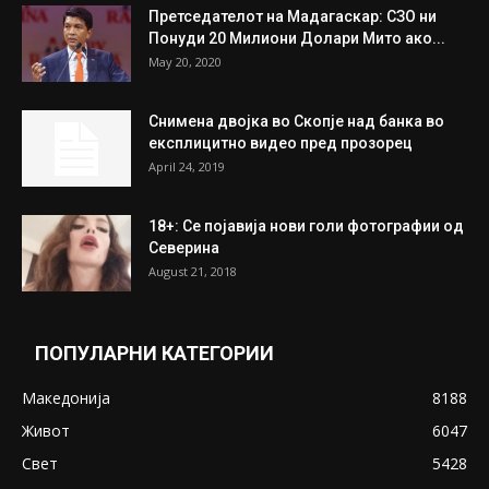
Унија на жени на...
July 31, 2026
На Табановце, кај грчки државјанин
најдени 64.000 евра
July 31, 2026
ПОПУЛАРНИ ОБЈАВИ
Претседателот на Мадагаскар: СЗО ни
Понуди 20 Милиони Долари Мито ако...
May 20, 2020
Снимена двојка во Скопје над банка во
експлицитно видео пред прозорец
April 24, 2019
18+: Се појавија нови голи фотографии од