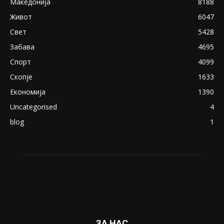
експлицитно видео пред прозорец
April 24, 2019
18+: Се појавија нови голи фотографии од
Северина
August 21, 2018
ПОПУЛАРНИ КАТЕГОРИИ
Македонија
8188
Живот
6047
Свет
5428
Забава
4695
Спорт
4099
Скопје
1633
Економија
1390
Uncategorised
4