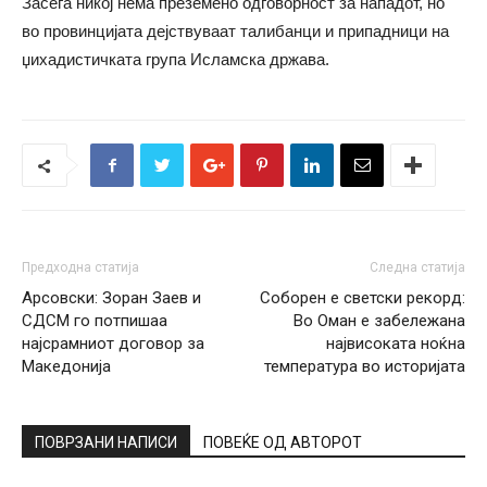
Засега никој нема преземено одговорност за нападот, но
во провинцијата дејствуваат талибанци и припадници на
џихадистичката група Исламска држава.
Предходна статија
Следна статија
Арсовски: Зоран Заев и
Соборен е светски рекорд:
СДСМ го потпишаа
Во Оман е забележана
најсрамниот договор за
највисоката ноќна
Македонија
температура во историјата
ПОВРЗАНИ НАПИСИ
ПОВЕЌЕ ОД АВТОРОТ