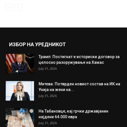
Драма во семејството на Северина –
Зетот ја киднапирал внуката на...
February 27, 2020
Прикажи повеќе
ИНТЕРЕСНО
ИЗБОР НА УРЕДНИКОТ
Трамп: Постигнат е историски договор за