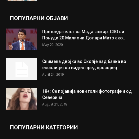
целосно разоружување на Хамас
July 31, 2026
Митева: Потврден новиот состав на ИК на
Унија на жени на...
July 31, 2026
На Табановце, кај грчки државјанин
најдени 64.000 евра
July 31, 2026
ПОПУЛАРНИ ОБЈАВИ
Претседателот на Мадагаскар: СЗО ни
Понуди 20 Милиони Долари Мито ако...
May 20, 2020
Снимена двојка во Скопје над банка во