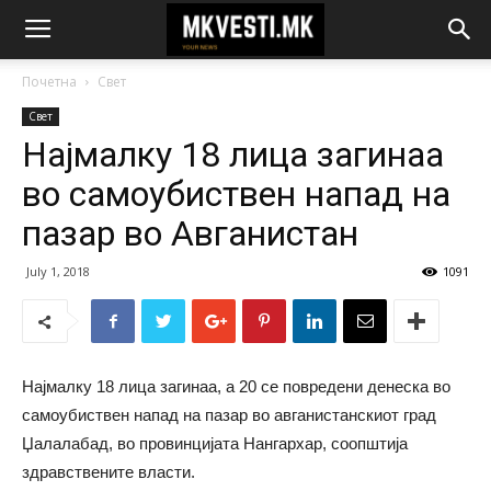
Почетна
Свет
Свет
Најмалку 18 лица загинаа
во самоубиствен напад на
пазар во Авганистан
July 1, 2018
1091
Најмалку 18 лица загинаа, а 20 се повредени денеска во
самоубиствен напад на пазар во авганистанскиот град
Џалалабад, во провинцијата Нангархар, соопштија
здравствените власти.