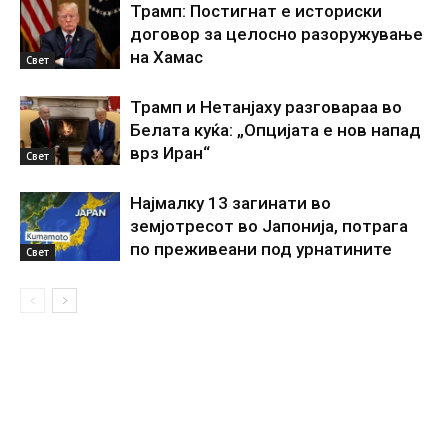
Трамп: Постигнат е историски
договор за целосно разоружување
на Хамас
Свет
Трамп и Нетанјаху разговараа во
Белата куќа: „Опцијата е нов напад
врз Иран“
Свет
Најмалку 13 загинати во
земјотресот во Јапонија, потрага
по преживеани под урнатините
Свет