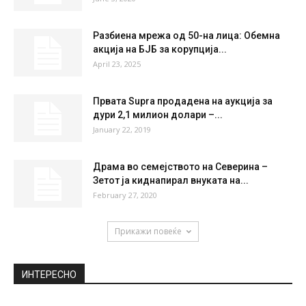
56 %
1.6kmh
4 %
SAT
SUN
MON
TUE
WED
36
°
37
°
39
°
40
°
41
°
НАЈПОПУЛАРНО
„Лидл – шопинг мол во Скопје“: Најава за
доаѓање на брендот...
June 3, 2020
Разбиена мрежа од 50-на лица: Обемна
акција на БЈБ за корупција...
April 23, 2025
Првата Supra продадена на аукција за
дури 2,1 милион долари –...
January 22, 2019