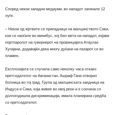
Според некои западни медиуми, во нападот загинале 12
луѓе.
– Некои од жртвите се припадници на малцинството Сики,
кои се наоѓале во минибус, кој бил мета на нападот, изјави
портпаролот на гувернерот на провинцијата Атаулах
Хугијани, додавајќи дека многу дуќани на пазарот се во
пламен.
Експлозијата се случила само неколку часа откако
претседателот на Авганистан, Ашраф Гани отворил
болница во тој град. Група од малцинската заедница на
Индуси и Сики, која живее во овој реон и е соочена со
долгогодишна дискриминација, имала планирана средба
со претседателот.