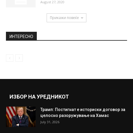
Сара Мејс и Димитар Атанасовски
открија: Чекаме ќерка!
June 8, 2018
Близначките Марија и Магдалена се
„македонските Спартанки“
April 10, 2021
Германците две години ќе работат со
скратено работно време
August 27, 2020
Прикажи повеќе
ИНТЕРЕСНО