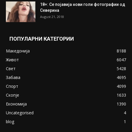
ПОПУЛАРНИ ОБЈАВИ
Претседателот на Мадагаскар: СЗО ни
Понуди 20 Милиони Долари Мито ако...
May 20, 2020
Снимена двојка во Скопје над банка во
експлицитно видео пред прозорец
April 24, 2019
18+: Се појавија нови голи фотографии од
Северина
August 21, 2018
ПОПУЛАРНИ КАТЕГОРИИ
Македонија
8188
Живот
6047