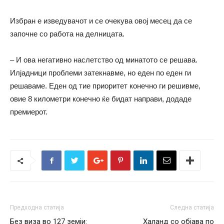
Избран е изведувачот и се очекува овој месец да се
започне со работа на делницата.
– И ова негативно наслетство од минатото се решава.
Илјадници проблеми затекнавме, но еден по еден ги
решаваме. Еден од тие приоритет конечно ги решивме,
овие 8 километри конечно ќе бидат направи, додаде
премиерот.
Предходна статија
Следна статија
Без виза во 127 земји:
Халанд со објава по