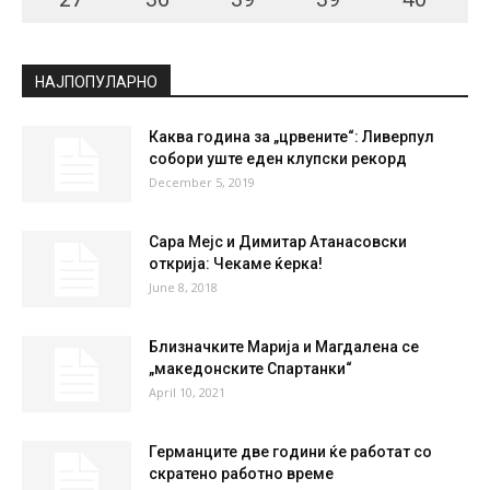
СКОПЈЕ
Scattered Clouds
°
27.4
°
C
27.4
°
27.4
43 %
2.1kmh
37 %
FRI
SAT
SUN
MON
TUE
27
°
36
°
39
°
39
°
40
°
НАЈПОПУЛАРНО
Каква година за „црвените“: Ливерпул
собори уште еден клупски рекорд
December 5, 2019