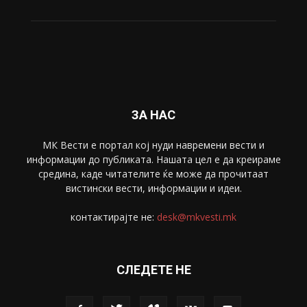
Свет
5428
Забава
4695
Спорт
4099
Скопје
1633
Економија
1390
Uncategorised
4
blog
1
ЗА НАС
МК Вести е портал коj нуди навремени вести и