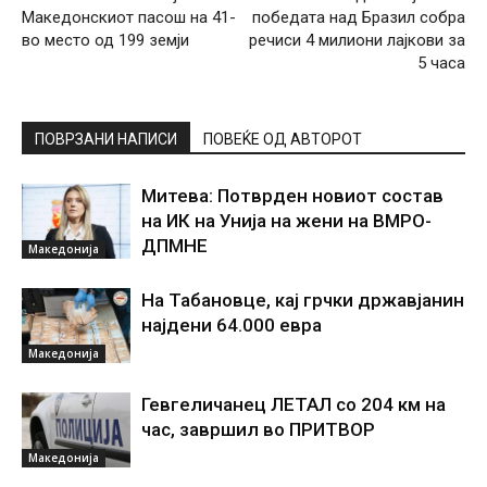
Македонскиот пасош на 41-
победата над Бразил собра
во место од 199 земји
речиси 4 милиони лајкови за
5 часа
ПОВРЗАНИ НАПИСИ
ПОВЕЌЕ ОД АВТОРОТ
Митева: Потврден новиот состав
на ИК на Унија на жени на ВМРО-
ДПМНЕ
Македонија
На Табановце, кај грчки државјанин
најдени 64.000 евра
Македонија
Гевгеличанец ЛЕТАЛ со 204 км на
час, завршил во ПРИТВОР
Македонија