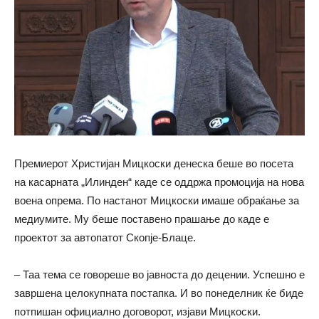
Премиерот Христијан Мицкоски денеска беше во посета
на касарната „Илинден“ каде се оддржа промоција на нова
воена опрема. По настанот Мицкоски имаше обраќање за
медиумите. Му беше поставено прашање до каде е
проектот за автопатот Скопје-Блаце.
– Таа тема се говореше во јавноста до децении. Успешно е
завршена целокупната постапка. И во понеделник ќе биде
потпишан официално договорот, изјави Мицкоски.