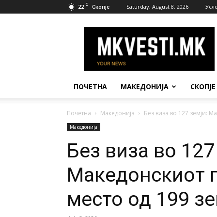
C
22
Saturday, August 8, 2026
Усл
Скопје
МК
Вести
ПОЧЕТНА
МАКЕДОНИЈА
СКОПЈЕ
Почетна
Македонија
Без виза во 127 земји: М
Македонија
Без виза во 127
Македонскиот п
место од 199 зе