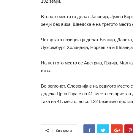
192 земји.
Второто место го делат Јапонија, Јужна Кор
земји без виза. Шведска е на третото место 
Четвртата позиција ја делат Белгија, Данска,
Луксембург, Холандија, Норвешка и Шпанија, 
На петтото место се Австрија, Грција, Малта
виза.
Во регионот, Словенија е на седмото место с
додека Црна Гора е на 41. место со пристап
така на 41. место, но со 122 безвизно достап
Сподели