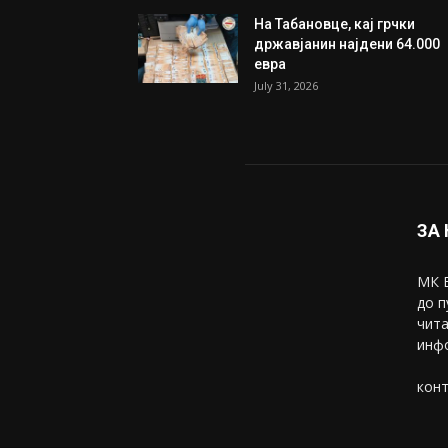
На Табановце, кај грчки
државјанин најдени 64.000
евра
July 31, 2026
ЗА
МК В
до п
чита
инфо
конт