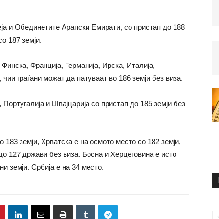
еја и Обединетите Арапски Емирати, со пристап до 188
со 187 земји.
 Финска, Франција, Германија, Ирска, Италија,
чии граѓани можат да патуваат во 186 земји без виза.
, Португалија и Швајцарија со пристап до 185 земји без
о 183 земји, Хрватска е на осмото место со 182 земји,
 до 127 држави без виза. Босна и Херцеговина е исто
ни земји. Србија е на 34 место.