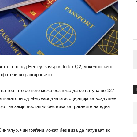
ветот, според Henley Passport Index Q2, македонскиот
опфатени во рангирањето.
на тоа што со него може без виза да се патува во 127
а податоци од Меѓународната асоцијација за воздушен
јот на земји достапни без виза за граѓаните на една
Сингапур, чии граѓани можат без виза да патуваат во