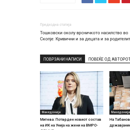
Предходна статија
Тошковски околу врсничкото насилство во
Скопје: Кривични и за децата и за родителит
ПОВРЗАНИ НАПИСИ
ПОВЕЌЕ ОД АВТОРО
Македонија
Македонија
Митева: Потврден новиот состав
На Табановц
на ИК на Унија на жени на ВМРО-
државјанин