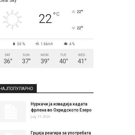
СКОПЈЕ
Clear Sky
°
22
°
C
22
°
22
56 %
1.6kmh
4 %
SAT
SUN
MON
TUE
WED
36
°
37
°
39
°
40
°
41
°