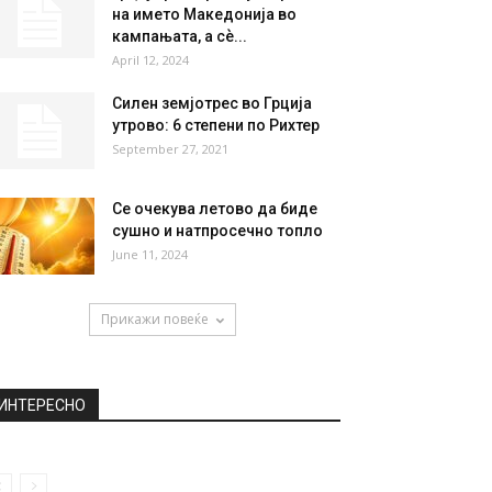
НАЈПОПУЛАРНО
Нуркачи ја извадија кадата
фрлена во Охридското Езеро
July 17, 2019
Грција реагира за употребата
на името Македонија во
кампањата, а сѐ...
April 12, 2024
Силен земјотрес во Грција
утрово: 6 степени по Рихтер
September 27, 2021
Се очекува летово да биде
сушно и натпросечно топло