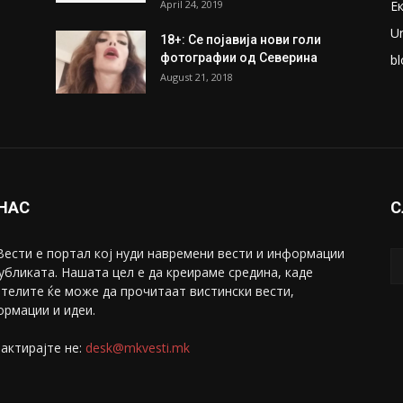
April 24, 2019
Е
U
18+: Се појавија нови голи
фотографии од Северина
bl
August 21, 2018
 НАС
С
ести е портал коj нуди навремени вести и информации
убликата. Нашата цел е да креираме средина, каде
телите ќе може да прочитаат вистински вести,
рмации и идеи.
актирајте не:
desk@mkvesti.mk