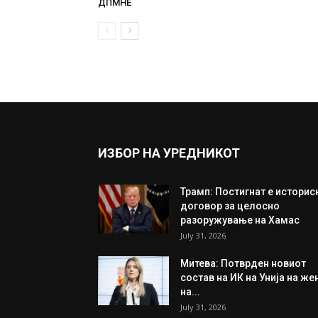
ДПМНЕ
ИЗБОР НА УРЕДНИКОТ
Трамп: Постигнат е историс
договор за целосно
разоружување на Хамас
July 31, 2026
Митева: Потврден новиот
состав на ИК на Унија на же
на...
July 31, 2026