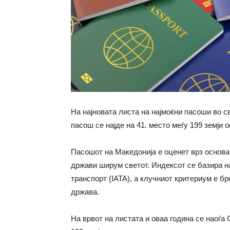
На најновата листа на најмоќни пасоши во с
пасош се најде на 41. место меѓу 199 земји 
Пасошот на Македонија е оценет врз основа 
држави ширум светот. Индексот се базира н
транспорт (IATA), а клучниот критериум е бро
држава.
На врвот на листата и оваа година се наоѓа 