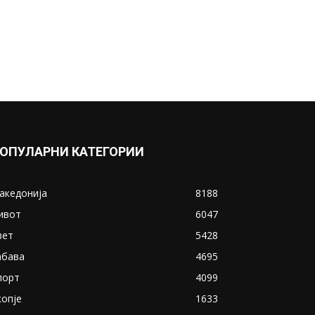
ОПУЛАРНИ КАТЕГОРИИ
акедонија
8188
ивот
6047
вет
5428
абава
4695
порт
4099
копје
1633