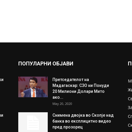
ПОПУЛАРНИ ОБЈАВИ
П
ки
Претседателот на
М
Мадагаскар: СЗО ни Понуди
Ж
20 Милиони Долари Мито
ако...
С
May 20, 2020
З
ни
Снимена двојка во Скопје над
С
банка во експлицитно видео
С
пред прозорец