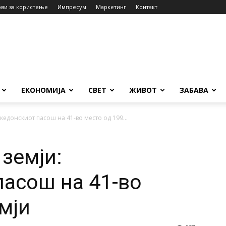
ови за користење
Импресум
Маркетинг
Контакт
ЕКОНОМИЈА
СВЕТ
ЖИВОТ
ЗАБАВА
акедонскиот пасош на 41-во место од 199...
 земји:
асош на 41-во
мји