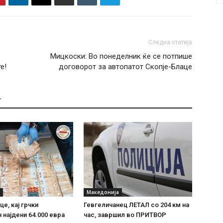
Следна статија
Мицкоски: Во понеделник ќе се потпише
е!
договорот за автопатот Скопје-Блаце
Т
Македонија
е, кај грчки
Гевгеличанец ЛЕТАЛ со 204 км на
 најдени 64.000 евра
час, завршил во ПРИТВОР