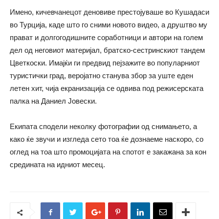
Имено, кичевчанецот деновиве престојуваше во Кушадаси
во Турција, каде што го сними новото видео, а друштво му
прават и долгогодишните соработници и автори на голем
дел од неговиот материјал, братско-сестринскиот тандем
Цветкоски. Имајќи ги предвид пејзажите во популарниот
туристички град, веројатно станува збор за уште еден
летен хит, чија екранизација се одвива под режисерската
палка на Даниел Јовески.
Екипата сподели неколку фотографии од снимањето, а
како ќе звучи и изгледа сето тоа ќе дознаеме наскоро, со
оглед на тоа што промоцијата на спотот е закажана за кон
средината на идниот месец.