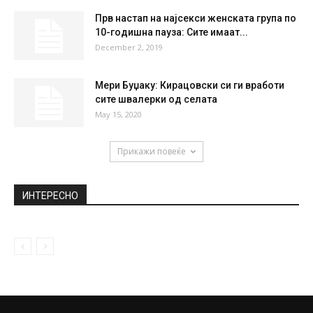
НАЈПОПУЛАРНО
Нивес Целзиус се сликаше гола под туш
April 4, 2021
Партизан ја освои шпанската
престолнина (ВИДЕО)
April 26, 2023
Прв настап на најсекси женската група по
10-годишна пауза: Сите имаат...
December 2, 2019
Мери Буџаку: Кирацовски си ги вработи
сите швалерки од селата
May 15, 2020