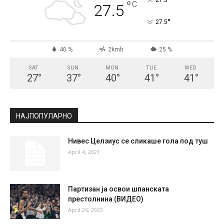
СКОПЈЕ
Scattered Clouds
°
27.5
°
C
27.5
°
27.5
40 %
2kmh
25 %
SAT
SUN
MON
TUE
WED
27
°
37
°
40
°
41
°
41
°