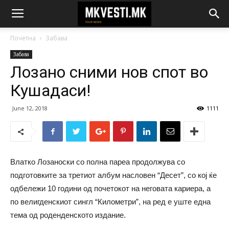
Почетна
Забава
Забава
Лозано сними нов спот во
Кушадаси!
June 12, 2018
1111
Влатко Лозаноски со полна пареа продолжува со
подготовките за третиот албум насловен “Десет”, со кој ќе
одбележи 10 години од почетокот на неговата кариера, а
по велигденскиот сингл “Километри”, на ред е уште една
тема од роденденското издание.