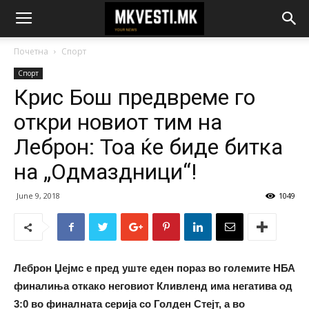
Почетна
Спорт
Спорт
Крис Бош предвреме го
откри новиот тим на
Леброн: Тоа ќе биде битка
на „Oдмаздници“!
June 9, 2018
1049
Леброн Џејмс е пред уште еден пораз во големите НБА
финалиња откако неговиот Кливленд има негатива од
3:0 во финалната серија со Голден Стејт, а во