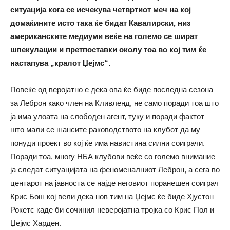
ситуација кога се исчекува четвртиот меч на кој
домаќините исто така ќе бидат Кавалирски, низ
американските медиуми веќе на големо се шират
шпекулации и претпоставки околу тоа во кој тим ќе
настапува „кралот Џејмс“.
Повеќе од веројатно е дека ова ќе биде последна сезона
за Леброн како член на Кливленд, не само поради тоа што
ја има улоата на слободен агент, туку и поради фактот
што мали се шансите раководството на клубот да му
понуди проект во кој ќе има навистина силни соиграчи.
Поради тоа, многу НБА клубови веќе со големо внимание
ја следат ситуацијата на феноменалниот Леброн, а сега во
центарот на јавноста се најде неговиот поранешен соиграч
Крис Бош кој вели дека нов тим на Џејмс ќе биде Хјустон
Рокетс каде би сочинил неверојатна тројка со Крис Пол и
Џејмс Харден.