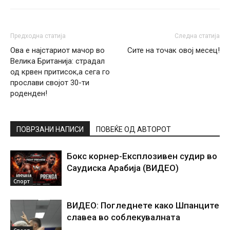
Предходна статија
Следна статија
Ова е најстариот мачор во
Сите на точак овој месец!
Велика Британија: страдал
од крвен притисок,а сега го
прослави својот 30-ти
роденден!
ПОВРЗАНИ НАПИСИ
ПОВЕЌЕ ОД АВТОРОТ
Бокс корнер-Експлозивен судир во
Саудиска Арабија (ВИДЕО)
Спорт
ВИДЕО: Погледнете како Шпанците
славеа во соблекувалната