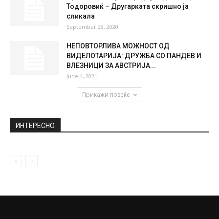
Јокиќ: НБА е циркус, а играчите се
животните со кои сите...
September 25, 2019
Приведени сопственикот на „Дурмо турс“
и возачот на автобусот
March 14, 2019
Протече гола фотографија од Милица
Тодоровиќ – Другарката скришно ја
сликала
September 28, 2020
НЕПОВТОРЛИВА МОЖНОСТ ОД
ВИДЕЛОТАРИЈА: ДРУЖБА СО ПАНДЕВ И
ВЛЕЗНИЦИ ЗА АВСТРИЈА...
June 4, 2021
Прикажи повеќе