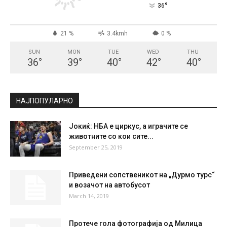
СКОПЈЕ
Clear Sky
°
36
°
C
36
°
36
21 %
3.4kmh
0 %
SUN
MON
TUE
WED
THU
36
°
39
°
40
°
42
°
40
°
НАЈПОПУЛАРНО