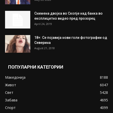
На Табановце, кај грчки државјанин
најдени 64.000 евра
July 31, 2026
ПОПУЛАРНИ ОБЈАВИ
Претседателот на Мадагаскар: СЗО ни
Понуди 20 Милиони Долари Мито ако...
May 20, 2020
Снимена двојка во Скопје над банка во
експлицитно видео пред прозорец
April 24, 2019
18+: Се појавија нови голи фотографии од
Северина
August 21, 2018