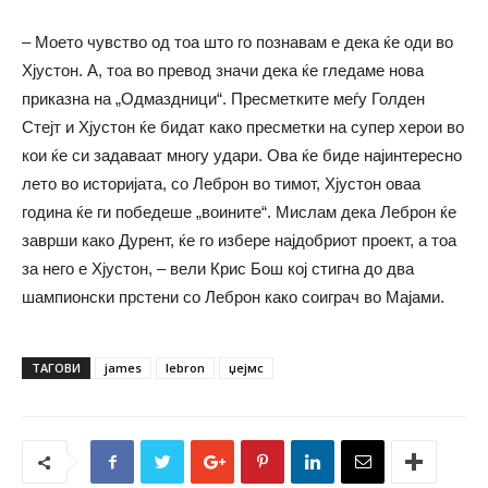
– Моето чувство од тоа што го познавам е дека ќе оди во
Хјустон. А, тоа во превод значи дека ќе гледаме нова
приказна на „Одмаздници“. Пресметките меѓу Голден
Стејт и Хјустон ќе бидат како пресметки на супер херои во
кои ќе си задаваат многу удари. Ова ќе биде најинтересно
лето во историјата, со Леброн во тимот, Хјустон оваа
година ќе ги победеше „воините“. Мислам дека Леброн ќе
заврши како Дурент, ќе го избере најдобриот проект, а тоа
за него е Хјустон, – вели Крис Бош кој стигна до два
шампионски прстени со Леброн како соиграч во Мајами.
ТАГОВИ
james
lebron
џејмс