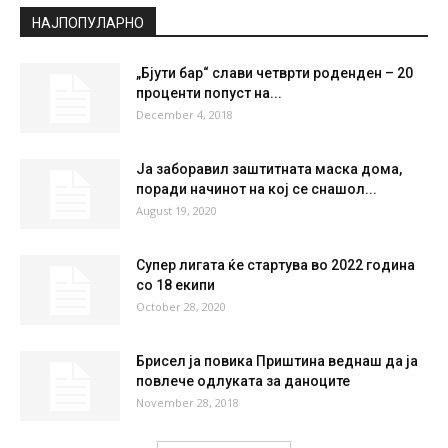
НАЈПОПУЛАРНО
„Бјути бар“ слави четврти роденден – 20
проценти попуст на...
December 4, 2018
Ја заборавил заштитната маска дома,
поради начинот на кој се снашол...
August 19, 2020
Супер лигата ќе стартува во 2022 година
со 18 екипи
October 28, 2020
Брисел ја повика Приштина веднаш да ја
повлече одлуката за даноците
November 28, 2018