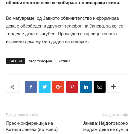
обвинителство веќе се собираат новинарски екипи.
Во меѓувреме, од Јавното обвинителство информираа
дека е обезбеден и другиот телефон на Јанева, за кој се
тврдеше дека е загубен. Пронајден е кај лице коешто
изјавило дека му бил даден на подарок.
ТАГОВИ
втор телефон
катица
Предходна статија
Следна статија
Прес-конференција на
Јанева: Најдоговорно
Катица Јанева (во живо)
тврдам дека не сум ја