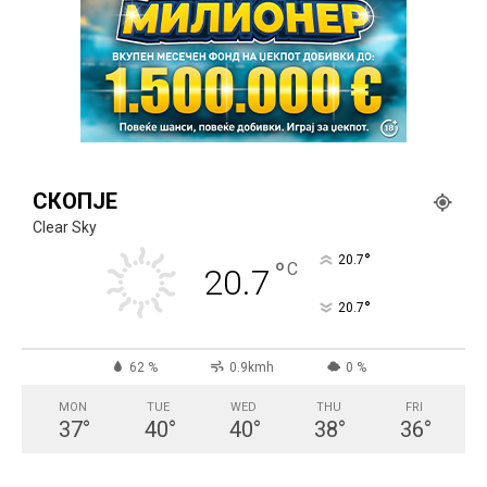
СКОПЈЕ
Clear Sky
°
20.7
°
C
20.7
°
20.7
62 %
0.9kmh
0 %
MON
TUE
WED
THU
FRI
37
°
40
°
40
°
38
°
36
°