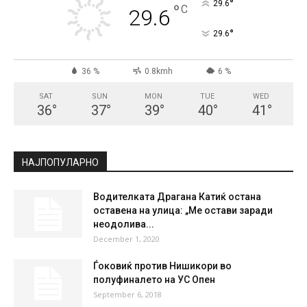
СКОПЈЕ
Clear Sky
°
29.6
°
C
29.6
°
29.6
36 %
0.8kmh
6 %
SAT
SUN
MON
TUE
WED
36
°
37
°
39
°
40
°
41
°