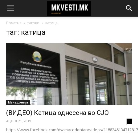
Почетна
тагови
катица
таг: катица
Македонија
(ВИДЕО) Катица однесена во СЈО
August 21, 2019
0
https://www.facebook.com/dw.macedonian/videos/1188246134712817