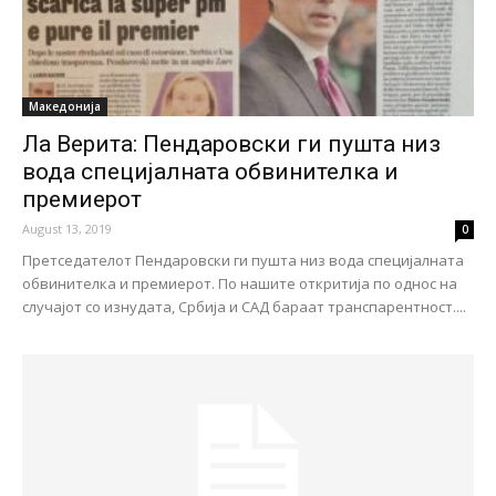
Македонија
Ла Верита: Пендаровски ги пушта низ
вода специјалната обвинителка и
премиерот
August 13, 2019
0
Претседателот Пендаровски ги пушта низ вода специјалната
обвинителка и премиерот. По нашите откритија по однос на
случајот со изнудата, Србија и САД бараат транспарентност....