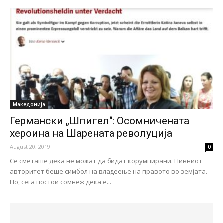
Македонија
Германски „Шпигел“: Осомничената
хеpоина на Шарената револуција
August 20, 2019
0
Се сметаше дека не можат да бидат корумпирани. Нивниот
авторитет беше симбол на владеење на правото во земјата.
Но, сега постои coмнеж дека е...