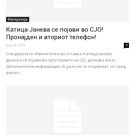
Македонија
Катица Јанева се појави во СЈО!
Пронајден и вториот телефон!
July 23, 2019
0
Специјалната обвинителка во оставка, Катица Јанева,
денеска се појави во просториите на СЈО, дознава Алсат.
Дополнителни информации сѐ уште не се откриваат, но пред
влезот...