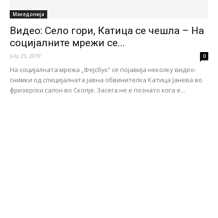
Македонија
Видео: Село гори, Катица се чешла – На
социјалните мрежи се...
July 23, 2019
0
На социјалната мрежа „Фејсбук“ се појавија неколку видео-
снимки од специјалната јавна обвинителка Катица Јанева во
фризерски салон во Скопје. Засега не е познато кога е...