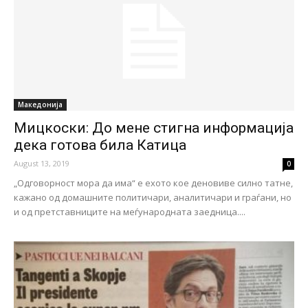
Македонија
Мицкоски: До мене стигна информација
дека готова била Катица
August 13, 2019
0
„Одговорност мора да има“ е ехото кое деновиве силно татне,
кажано од домашните политичари, аналитичари и граѓани, но
и од претставниците на меѓународната заедница....