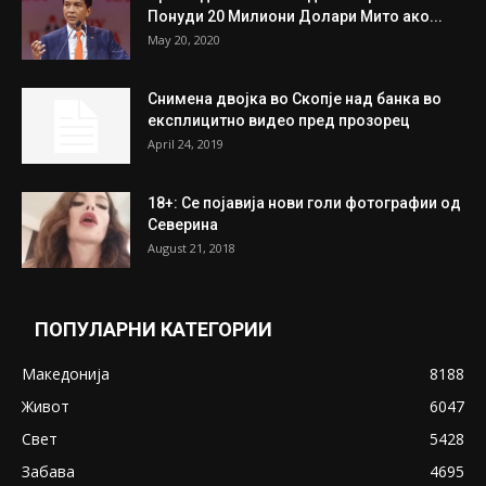
July 31, 2026
На Табановце, кај грчки државјанин
најдени 64.000 евра
July 31, 2026
ПОПУЛАРНИ ОБЈАВИ
Претседателот на Мадагаскар: СЗО ни
Понуди 20 Милиони Долари Мито ако...
May 20, 2020
Снимена двојка во Скопје над банка во
експлицитно видео пред прозорец
April 24, 2019
18+: Се појавија нови голи фотографии од
Северина