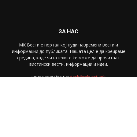
ЗА НАС
МК Вести е портал коj нуди навремени вести и
информации до публиката. Нашата цел е да креираме
средина, каде читателите ќе може да прочитаат
вистински вести, информации и идеи.
контактирајте не:
desk@mkvesti.mk
СЛЕДЕТЕ НЕ