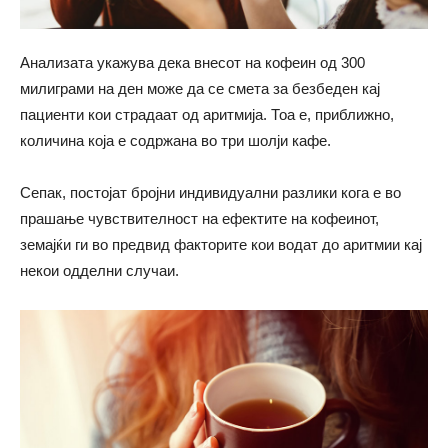
Анализата укажува дека внесот на кофеин од 300
милиграми на ден може да се смета за безбеден кај
пациенти кои страдаат од аритмија. Тоа е, приближно,
количина која е содржана во три шолји кафе.
Сепак, постојат бројни индивидуални разлики кога е во
прашање чувствителност на ефектите на кофеинот,
земајќи ги во предвид факторите кои водат до аритмии кај
некои одделни случаи.