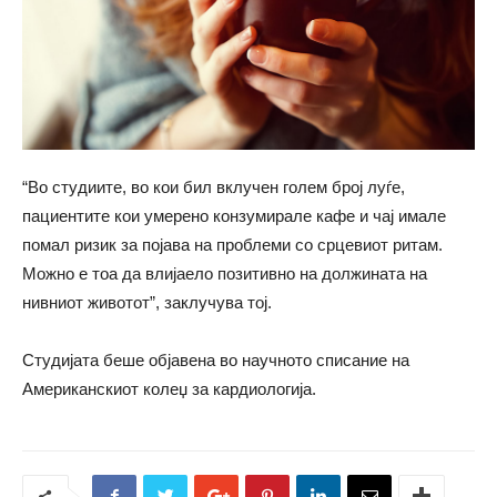
“Во студиите, во кои бил вклучен голем број луѓе,
пациентите кои умерено конзумирале кафе и чај имале
помал ризик за појава на проблеми со срцевиот ритам.
Можно е тоа да влијаело позитивно на должината на
нивниот животот”, заклучува тој.
Студијата беше објавена во научното списание на
Американскиот колеџ за кардиологија.