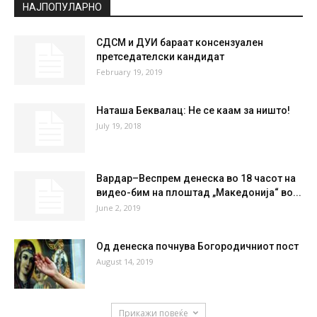
НАЈПОПУЛАРНО
СДСМ и ДУИ бараат консензуален
претседателски кандидат
February 19, 2019
Наташа Беквалац: Не се каам за ништо!
July 19, 2018
Вардар–Веспрем денеска во 18 часот на
видео-бим на плоштад „Македонија“ во...
June 2, 2019
Од денеска почнува Богородичниот пост
August 14, 2019
Прикажи повеќе