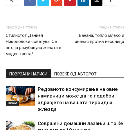
Предходна статија
Следна статија
Стилистот Даниел
Банана, топло млеко и
Николовски советува: Се
ананас против несоница
што ја разубавува жената е
моден тренд!
ПОВРЗАНИ НАПИСИ
ПОВЕЌЕ ОД АВТОРОТ
Редовното консумирање на овие
намирници може да го подобри
здравјето на вашата тироидна
Живот
жлезда
Совршени домашни лазањи што ќе
ги снема за 10 минути