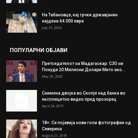
На Табановце, кај грчки државјанин
најдени 64.000 евра
July 31, 2026
ПОПУЛАРНИ ОБЈАВИ
Претседателот на Мадагаскар: СЗО ни
Понуди 20 Милиони Долари Мито ако...
May 20, 2020
Снимена двојка во Скопје над банка во
експлицитно видео пред прозорец
April 24, 2019
18+: Се појавија нови голи фотографии од
Северина
August 21, 2018