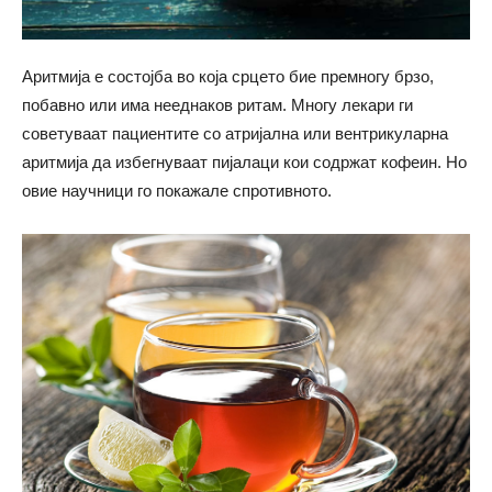
Аритмија е состојба во која срцето бие премногу брзо,
побавно или има нееднаков ритам. Многу лекари ги
советуваат пациентите со атријална или вентрикуларна
аритмија да избегнуваат пијалаци кои содржат кофеин. Но
овие научници го покажале спротивното.