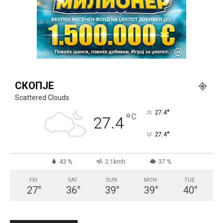
СКОПЈЕ
Scattered Clouds
°
27.4
°
C
27.4
°
27.4
43 %
2.1kmh
37 %
FRI
SAT
SUN
MON
TUE
27
°
36
°
39
°
39
°
40
°