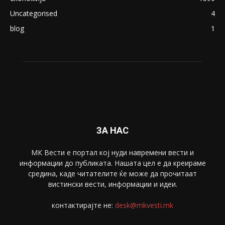
Uncategorised
4
blog
1
ЗА НАС
МК Вести е портал коj нуди навремени вести и
информации до публиката. Нашата цел е да креираме
средина, каде читателите ќе може да прочитаат
вистински вести, информации и идеи.
контактирајте не:
desk@mkvesti.mk