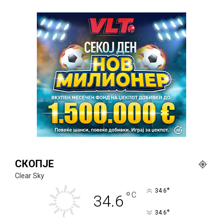
СКОПЈЕ
Clear Sky
°
34.6
°
C
34.6
°
34.6