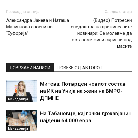
Предходна статија
Следна статија
Александра Јанева и Наташа
(Видео) Потресни
Малинкова споени во
сведоштва на преживеаните
“Еуфорија”
новинари: Се молевме да
останеме живи скриени под
масите
ПОВРЗАНИ НАПИСИ
ПОВЕЌЕ ОД АВТОРОТ
Митева: Потврден новиот состав
на ИК на Унија на жени на ВМРО-
ДПМНЕ
Македонија
На Табановце, кај грчки државјанин
најдени 64.000 евра
Македонија