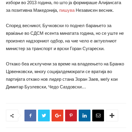
избори во 2013 година, по што ја формираше Алијансата
за позитивна Македонија,
пишува
Независен весник.
Според весникот, Бучковски го поднел барањето за
враќање во СДСМ есента минатата година, но се уште не
произнел надзорниот одбор, на чие чело е актуелниот
министер за транспорт и врски Горан Сугарески.
Откако беа исклучени за време на владеењето на Бранко
Црвенковски, многу социјалдемократи се вратија во
партијата откако нов лидер стана Зоран Заев, меѓу кои
Димитар Бузлевски, Чедо Саздовски…