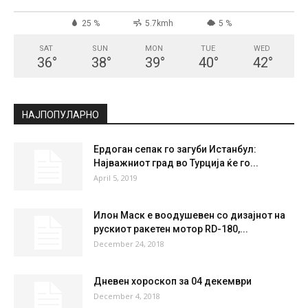
25 %
5.7kmh
5 %
SAT
SUN
MON
TUE
WED
36
°
38
°
39
°
40
°
42
°
НАЈПОПУЛАРНО
Ердоган сепак го загуби Истанбул:
Најважниот град во Турција ќе го...
April 5, 2019
Илон Маск е воодушевен со дизајнот на
рускиот ракетен мотор RD-180,...
December 24, 2018
Дневен хороскоп за 04 декември
December 4, 2018