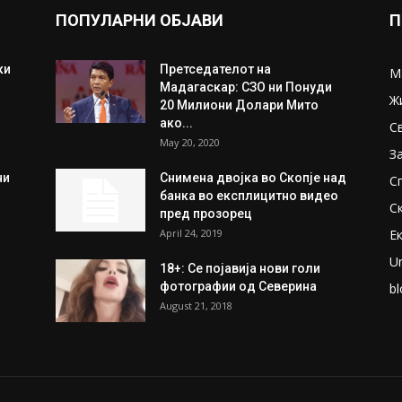
ПОПУЛАРНИ ОБЈАВИ
П
ки
Претседателот на
М
Мадагаскар: СЗО ни Понуди
Ж
20 Милиони Долари Мито
ако...
С
May 20, 2020
З
ни
Снимена двојка во Скопје над
С
банка во експлицитно видео
С
пред прозорец
April 24, 2019
Е
U
18+: Се појавија нови голи
фотографии од Северина
bl
August 21, 2018