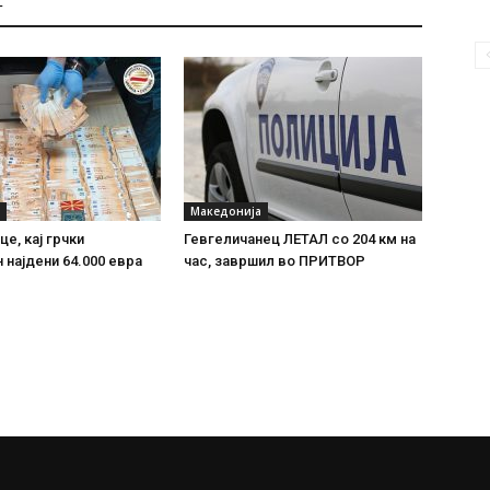
Т
Македонија
е, кај грчки
Гевгеличанец ЛЕТАЛ со 204 км на
 најдени 64.000 евра
час, завршил во ПРИТВОР