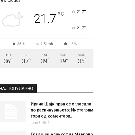
Few Clouds
°
21.7
°
C
21.7
°
21.7
36 %
1.5kmh
12 %
THU
FRI
SAT
SUN
MON
36
°
37
°
39
°
39
°
35
°
НАЈПОПУЛАРНО
Ирина Шајк прва се огласила
по раскинувањето: Инстаграм
гори од коментари,...
June 8, 2019
Градоначалникот на Маврово