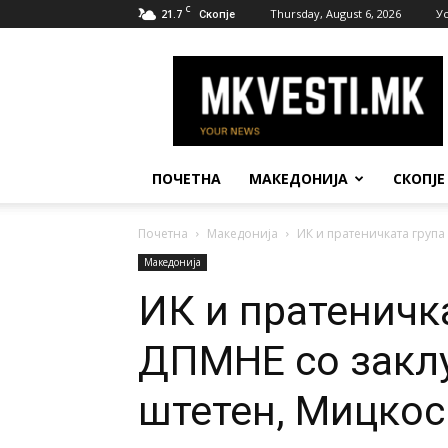
C
21.7
Thursday, August 6, 2026
У
Скопје
МК
Вести
ПОЧЕТНА
МАКЕДОНИЈА
СКОПЈЕ
Почетна
Македонија
ИК и пратеничката група
Македонија
ИК и пратеничк
ДПМНЕ со заклу
штетен, Мицкос