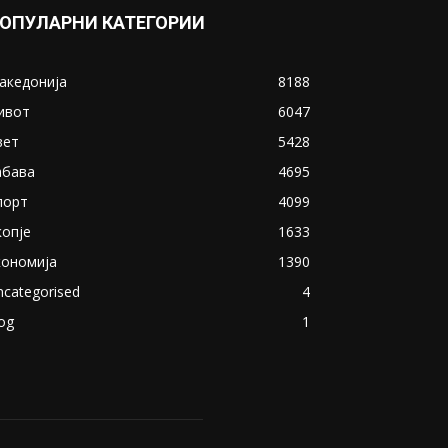
ОПУЛАРНИ КАТЕГОРИИ
акедонија
8188
ивот
6047
вет
5428
абава
4695
порт
4099
копје
1633
кономија
1390
ncategorised
4
og
1