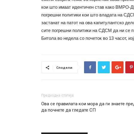
кои што имаат идентичен став како ВМРО-ДП
погрешни политики кои што владата на СДСМ
застанат на патот на ова капитулантско дел
сите погрешни политики на СДСМ да ни се п
Битола во недела со почеток во 13 часот, из
Сподели
Предходна статија
Ова се правилата кои мора да ги знаете пре
да почнете да гледате СП