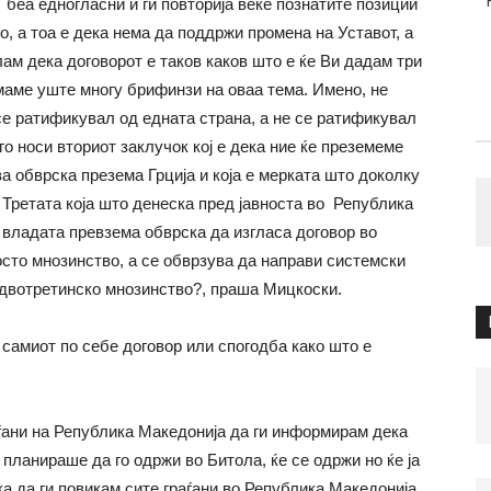
беа едногласни и ги повторија веќе познатите позиции
а тоа е дека нема да поддржи промена на Уставот, а
ам дека договорот е таков каков што е ќе Ви дадам три
маме уште многу брифинзи на оваа тема. Имено, не
се ратификувал од едната страна, а не се ратификувал
го носи вториот заклучок кој е дека ние ќе преземеме
ва обврска презема Грција и која е мерката што доколку
. Третата која што денеска пред јавноста во Република
а владата превзема обврска да изгласа договор во
сто мнозинство, а се обврзува да направи системски
о двотретинско мнозинство?, праша Мицкоски.
миот по себе договор или спогодба како што е
аѓани на Република Македонија да ги информирам дека
анираше да го одржи во Битола, ќе се одржи но ќе ја
ка да ги повикам сите граѓани во Република Македонија