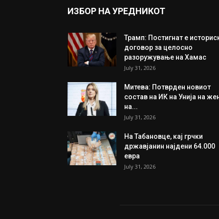
ИЗБОР НА УРЕДНИКОТ
Трамп: Постигнат е историс
договор за целосно
разоружување на Хамас
July 31, 2026
Митева: Потврден новиот
состав на ИК на Унија на же
на...
July 31, 2026
На Табановце, кај грчки
државјанин најдени 64.000
евра
July 31, 2026