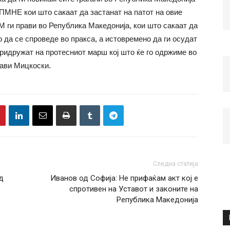
МНЕ кои што сакаат да застанат на патот на овие
 ги прави во Република Македонија, кои што сакаат да
о да се спроведе во пракса, а истовремено да ги осудат
ридружат на протесниот марш кој што ќе го одржиме во
јави Мицкоски.
Следна статија
д
Иванов од Софија: Не прифаќам акт кој е
спротивен на Уставот и законите на
Република Македонија