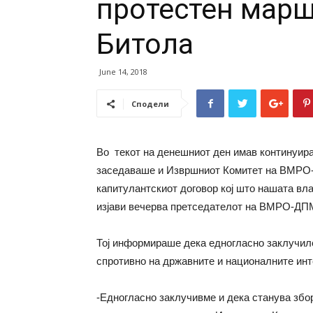
протестен марш
Битола
June 14, 2018
Сподели
Во текот на денешниот ден имав континуира
заседаваше и Извршниот Комитет на ВМРО-Д
капитулантскиот договор кој што нашата вла
изјави вечерва претседателот на ВМРО-ДП
Тој информираше дека едногласно заклучиле
спротивно на државните и националните инт
-Едногласно заклучивме и дека станува збо