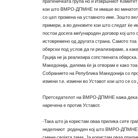
пратеничката група но и Извршниот Комитет 
кои што ВМРО-ДПМНЕ ги имаше во минатото, 
со цел промена на уставното име. Зошто вел
примери, а во деновите кои што следат ќе и
постои досега меѓународен договор кој што 
истовремено од другата страна. Самото тоа 
обврски под услов да ги реализираме, а как
Грција не ја реализира сопствената обврска
Македонија, дилема ќе ја отворам е како то
Собранието на Република Македонија со про
измени т.е. измени во Уставот кои што се с
Претседателот на ВМРО-ДПМНЕ кажа дека са
наречена е против Уставот.
-Така што ја користам оваа прилика сите гр
неделниот роденден кој што ВМРО-ДПМНЕ пл
смени својата тема. Ја користам оваа прили