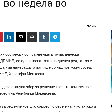
 во недела во
989
ни состаноци со пратеничката група, денеска
ПМНЕ, со единствена точка на дневен ред, а тоа е
да има намера да го потпише со нашиот јужен сосед,
МНЕ, Христијан Мицкоски.
 дека станува збор за решение кое што комплетно е
ереси на Република Македонија.
р за решение кое што самото по себе е капитулантско и