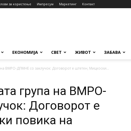
слови за користење
Импресум
Маркетинг
Контакт
ЕКОНОМИЈА
СВЕТ
ЖИВОТ
ЗАБАВА
 на ВМРО-ДПМНЕ со заклучок: Договорот е штетен, Мицкоски...
ата група на ВМРО-
чок: Договорот е
ки повика на