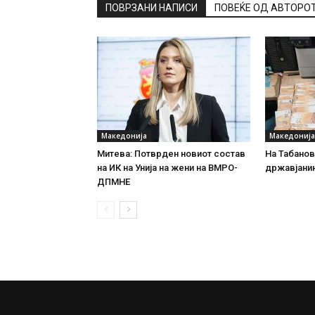
ПОВРЗАНИ НАПИСИ
ПОВЕЌЕ ОД АВТОРО
Македонија
Македонија
Митева: Потврден новиот состав
На Табановц
на ИК на Унија на жени на ВМРО-
државјанин
ДПМНЕ