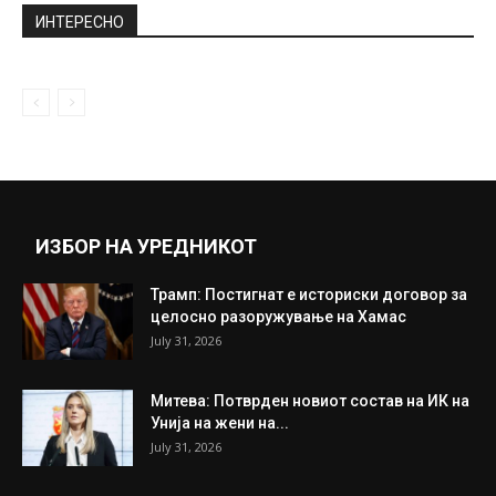
February 13, 2019
ВИДЕО: Стефан Ѓоковиќ беше гладен и не
сакаше да го чека...
July 15, 2019
Прикажи повеќе
ИНТЕРЕСНО