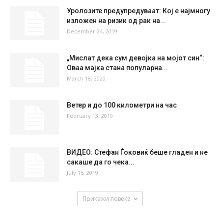
°
36
21 %
3.4kmh
0 %
SUN
MON
TUE
WED
THU
36
°
39
°
40
°
42
°
40
°
НАЈПОПУЛАРНО
Уролозите предупредуваат: Кој е најмногу
изложен на ризик од рак на...
December 24, 2019
„Мислат дека сум девојка на мојот син“:
Оваа мајка стана популарна...
March 18, 2020
Ветер и до 100 километри на час