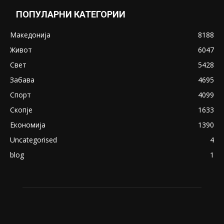
Снимена двојка во Скопје над банка во
експлицитно видео пред прозорец
April 24, 2019
18+: Се појавија нови голи фотографии од
Северина
August 21, 2018
ПОПУЛАРНИ КАТЕГОРИИ
Македонија
8188
Живот
6047
Свет
5428
Забава
4695
Спорт
4099