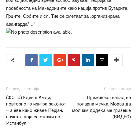
кои во догледно време воспоставуваат теорија за
посебноста на Македонците како нација против Бугарите,
Грците, Србите и сл. Тие се сметаат за „организиранa
авангардa”…”
Предходна статија
Следна статија
(ФОТО) Еден е Амди,
Преживеал напад на
повторно го изигра законот
поларна мечка: Морав да
– а еве како живее Перјан,
молчам додека ме гризеше
внуката која се омажи во
(ВИДЕО)
Истанбул