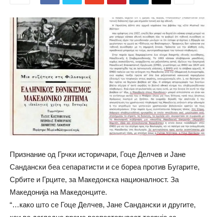
Признание од Грчки историчари, Гоце Делчев и Јане
Сандански беа сепаратисти и се бореа против Бугарите,
Србите и Грците, за Македонска националност. За
Македонија на Македонците.
“…како што се Гоце Делчев, Јане Сандански и другите,