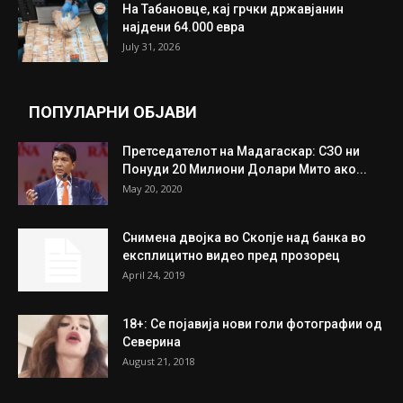
ИЗБОР НА УРЕДНИКОТ
Трамп: Постигнат е историски договор за
целосно разоружување на Хамас
July 31, 2026
Митева: Потврден новиот состав на ИК на
Унија на жени на...
July 31, 2026
На Табановце, кај грчки државјанин
најдени 64.000 евра
July 31, 2026
ПОПУЛАРНИ ОБЈАВИ
Претседателот на Мадагаскар: СЗО ни
Понуди 20 Милиони Долари Мито ако...
May 20, 2020