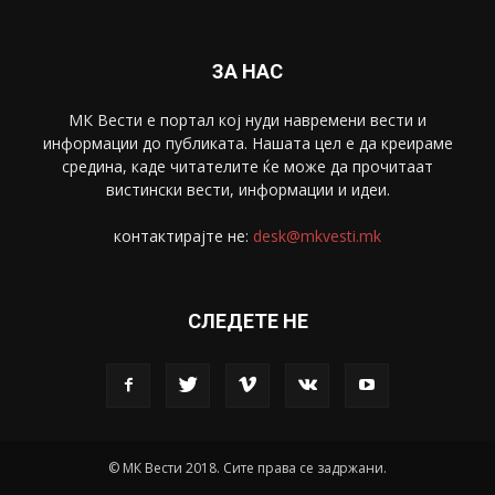
Скопје
1633
Економија
1390
Uncategorised
4
blog
1
ЗА НАС
МК Вести е портал коj нуди навремени вести и
информации до публиката. Нашата цел е да креираме
средина, каде читателите ќе може да прочитаат
вистински вести, информации и идеи.
контактирајте не:
desk@mkvesti.mk