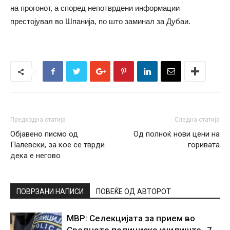
на прогонот, а според непотврдени информации
престојувал во Шпанија, по што заминал за Дубаи.
Предходна статија
Следна статија
Објавено писмо од
Од полноќ нови цени на
Палевски, за кое се тврди
горивата
дека е негово
ПОВРЗАНИ НАПИСИ
ПОВЕЌЕ ОД АВТОРОТ
МВР: Селекцијата за прием во