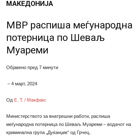
МАКЕДОНИЈА
МВР распиша меѓународна
потерница по Шеваљ
Муареми
Објавено пред 7 минути
– 4 март, 2024
Од
Е. Т. / Макфакс
Министерството за внатрешни работи, распиша
меѓународна потерница по Шеваљ Муареми – водачот на
криминална група „Дуќанџик“ од Грчец.