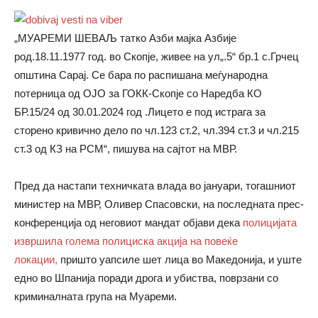
„МУАРЕМИ ШЕВАЉ татко Азби мајка Азбије
род.18.11.1977 год. во Скопје, живее на ул„.5“ бр.1 с.Грчец
општина Сарај. Се бара по распишана меѓународна
потерница од ОЈО за ГОКК-Скопје со Наредба КО
БР.15/24 од 30.01.2024 год .Лицето е под истрага за
сторено кривично дело по чл.123 ст.2, чл.394 ст.3 и чл.215
ст.3 од КЗ на РСМ“, пишува на сајтот на МВР.
Пред да настапи техничката влада во јануари, тогашниот
министер на МВР, Оливер Спасовски, на последната прес-
конференција од неговиот мандат објави дека
полицијата
извршила голема полициска акција на повеќе
локации,
пришто уапсиле шет лица во Македoнија, и уште
едно во Шпанија поради дрога и убиства, поврзани со
криминалната група на Муареми.