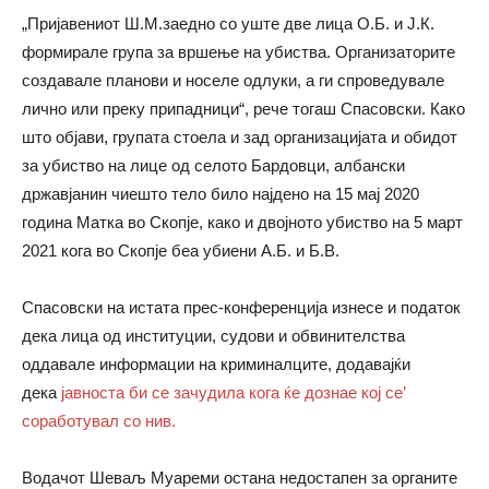
„Пријавениот Ш.М.заедно со уште две лица О.Б. и Ј.К.
формирале група за вршење на убиства. Организаторите
создавале планови и носеле одлуки, а ги спроведувале
лично или преку припадници“, рече тогаш Спасовски. Како
што објави, групата стоела и зад организацијата и обидот
за убиство на лице од селото Бардовци, албански
државјанин чиешто тело било најдено на 15 мај 2020
година Матка во Скопје, како и двојното убиство на 5 март
2021 кога во Скопје беа убиени А.Б. и Б.В.
Спасовски на истата прес-конференција изнесе и податок
дека лица од институции, судови и обвинителства
оддавале информации на криминалците, додавајќи
дека
јавноста би се зачудила кога ќе дознае кој се’
соработувал со нив.
Водачот Шеваљ Муареми остана недостапен за органите