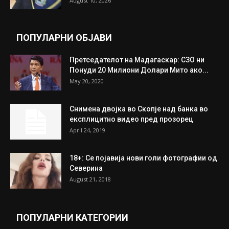
намалување на цените на горивата во...
August 10, 2026
Првични информации после силниот
земјотрес што ја погоди Колумбија:
Најмалку 20...
August 10, 2026
МВР: Селекцијата за прием во Средното
полициско училиште „7-ми Мај“ се...
August 10, 2026
ПОПУЛАРНИ ОБЈАВИ
Претседателот на Мадагаскар: СЗО ни
Понуди 20 Милиони Долари Мито ако...
May 20, 2020
Снимена двојка во Скопје над банка во