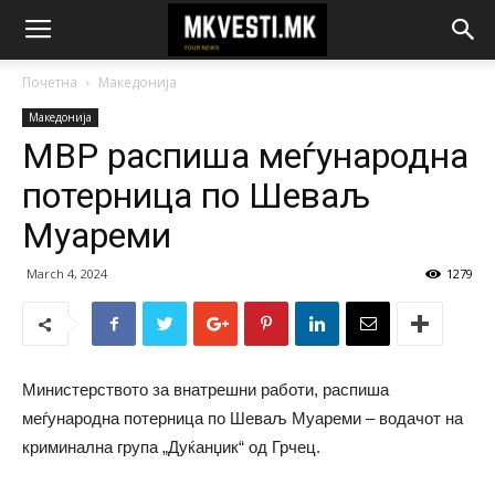
Почетна
Македонија
Македонија
МВР распиша меѓународна
потерница по Шеваљ
Муареми
March 4, 2024
1279
Министерството за внатрешни работи, распиша
меѓународна потерница по Шеваљ Муареми – водачот на
криминална група „Дуќанџик“ од Грчец.