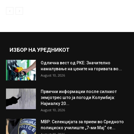
Вучиќ испрати порака до НАТО: По едно
дете умираше дневно! Никогаш...
March 25, 2021
Прикажи повеќе
ИНТЕРЕСНО
ИЗБОР НА УРЕДНИКОТ
Одлична вест од РКЕ: Значително