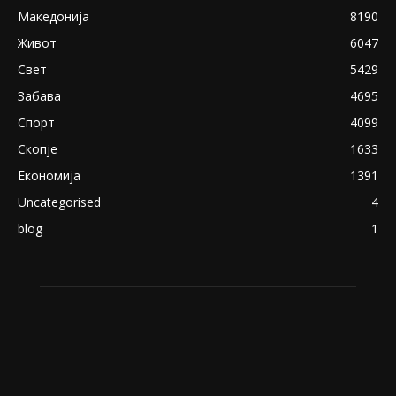
експлицитно видео пред прозорец
April 24, 2019
18+: Се појавија нови голи фотографии од
Северина
August 21, 2018
ПОПУЛАРНИ КАТЕГОРИИ
Македонија
8190
Живот
6047
Свет
5429
Забава
4695
Спорт
4099
Скопје
1633
Економија
1391