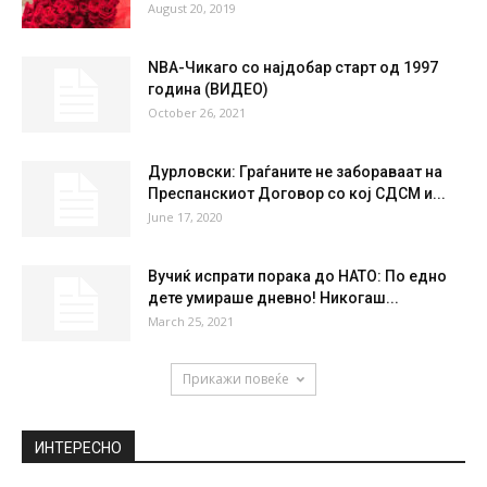
34 %
1.2kmh
6 %
MON
TUE
WED
THU
FRI
28
°
38
°
39
°
38
°
37
°
НАЈПОПУЛАРНО
Лима гола во кревет со ружи кои ѝ ги
испратил милијардер,...
August 20, 2019
NBA-Чикаго со најдобар старт од 1997
година (ВИДЕО)
October 26, 2021
Дурловски: Граѓаните не забораваат на
Преспанскиот Договор со кој СДСМ и...
June 17, 2020