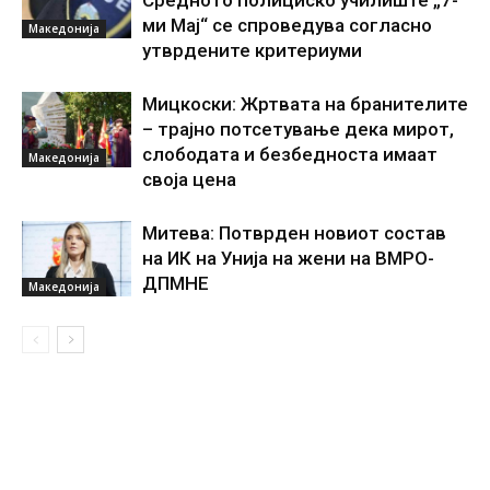
Средното полициско училиште „7-
ми Мај“ се спроведува согласно
Македонија
утврдените критериуми
Мицкоски: Жртвата на бранителите
– трајно потсетување дека мирот,
слободата и безбедноста имаат
Македонија
своја цена
Митева: Потврден новиот состав
на ИК на Унија на жени на ВМРО-
ДПМНЕ
Македонија