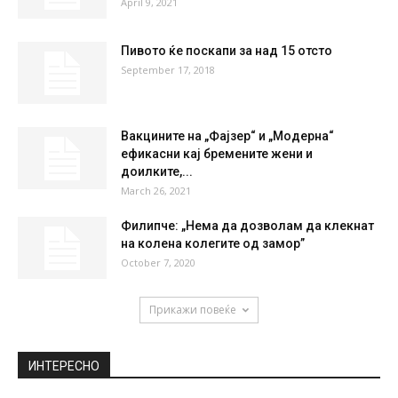
21 %
3.4kmh
0 %
SUN
MON
TUE
WED
THU
36
°
39
°
40
°
42
°
40
°
НАЈПОПУЛАРНО
Наскоро субвенции за инвертер клима
уреди и чистење на оџаците
April 9, 2021
Пивото ќе поскапи за над 15 отсто
September 17, 2018
Вакцините на „Фајзер“ и „Модерна“
ефикасни кај бремените жени и
доилките,...