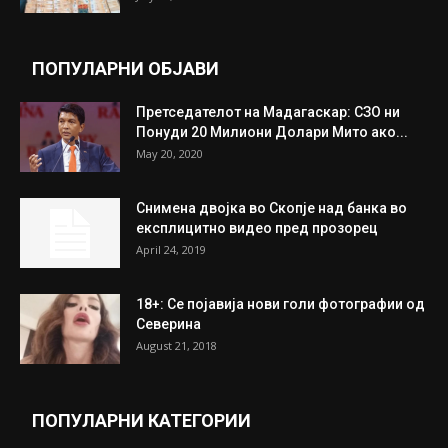
целосно разоружување на Хамас
July 31, 2026
Митева: Потврден новиот состав на ИК на
Унија на жени на...
July 31, 2026
На Табановце, кај грчки државјанин
најдени 64.000 евра
July 31, 2026
ПОПУЛАРНИ ОБЈАВИ
Претседателот на Мадагаскар: СЗО ни
Понуди 20 Милиони Долари Мито ако...
May 20, 2020
Снимена двојка во Скопје над банка во