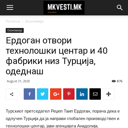
Почетна
Економија
Економија
Ердоган отвори
технолошки центар и 40
фабрики низ Турција,
одеднаш
August 31, 2020
876
Турскиот претседател Реџеп Таип Ердоган, порача дека е
одлучен Турција да ја направи глобален производствен и
технолошки центар, јави агенцијата Анадолија.