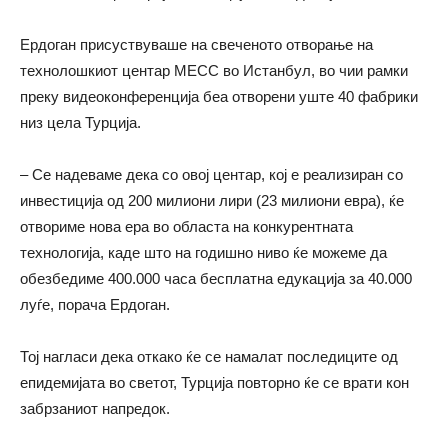
Ердоган присуствуваше на свеченото отворање на
технолошкиот центар МЕСС во Истанбул, во чии рамки
преку видеоконференција беа отворени уште 40 фабрики
низ цела Турција.
– Се надеваме дека со овој центар, кој е реализиран со
инвестиција од 200 милиони лири (23 милиони евра), ќе
отвориме нова ера во областа на конкурентната
технологија, каде што на годишно ниво ќе можеме да
обезбедиме 400.000 часа бесплатна едукација за 40.000
луѓе, порача Ердоган.
Тој нагласи дека откако ќе се намалат последиците од
епидемијата во светот, Турција повторно ќе се врати кон
забрзаниот напредок.