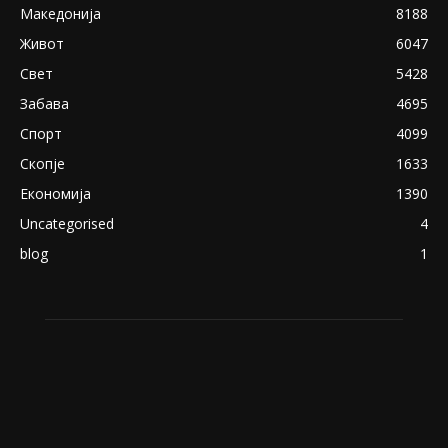
експлицитно видео пред прозорец
April 24, 2019
18+: Се појавија нови голи фотографии од
Северина
August 21, 2018
ПОПУЛАРНИ КАТЕГОРИИ
Македонија
8188
Живот
6047
Свет
5428
Забава
4695
Спорт
4099
Скопје
1633
Економија
1390