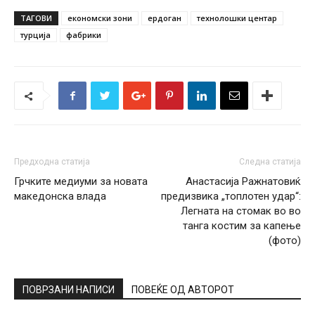
ТАГОВИ
економски зони
ердоган
технолошки центар
турција
фабрики
Предходна статија
Следна статија
Грчките медиуми за новата
Анастасија Ражнатовиќ
македонска влада
предизвика „топлотен удар“:
Легната на стомак во во
танга костим за капење
(фото)
ПОВРЗАНИ НАПИСИ
ПОВЕЌЕ ОД АВТОРОТ