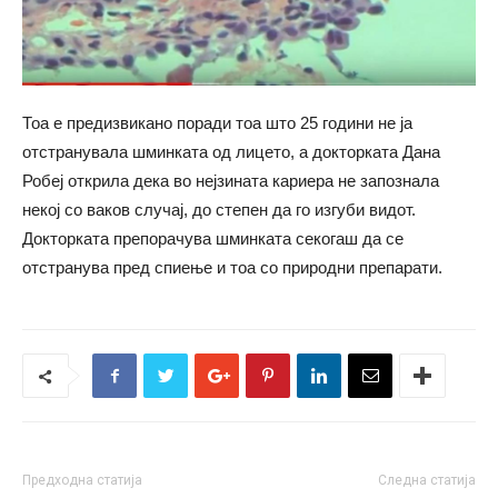
Тоа е предизвикано поради тоа што 25 години не ја
отстранувала шминката од лицето, а докторката Дана
Робеј открила дека во нејзината кариера не запознала
некој со ваков случај, до степен да го изгуби видот.
Докторката препорачува шминката секогаш да се
отстранува пред спиење и тоа со природни препарати.
Предходна статија
Следна статија