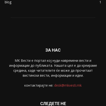
Македонија
8188
Живот
6047
Свет
5428
Забава
4695
Спорт
4099
Скопје
1633
Економија
1390
Uncategorised
4
blog
1
ЗА НАС