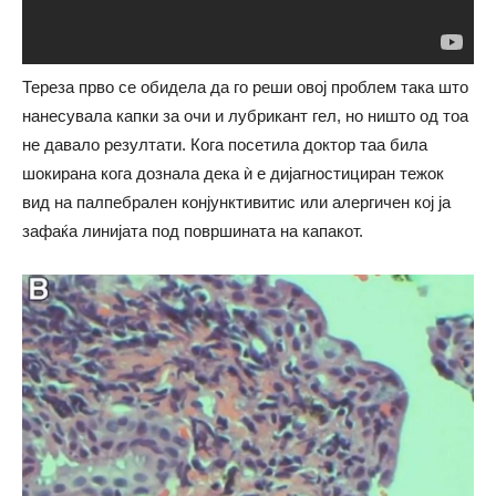
Тереза прво се обидела да го реши овој проблем така што
нанесувала капки за очи и лубрикант гел, но ништо од тоа
не давало резултати. Кога посетила доктор таа била
шокирана кога дознала дека ѝ е дијагностициран тежок
вид на палпебрален конјунктивитис или алергичен кој ја
зафаќа линијата под површината на капакот.