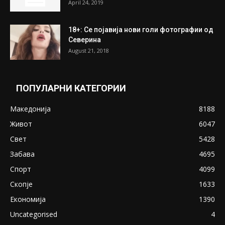
ПОПУЛАРНИ ОБЈАВИ
Претседателот на Мадагаскар: СЗО ни
Понуди 20 Милиони Долари Мито ако...
May 20, 2020
Снимена двојка во Скопје над банка во
експлицитно видео пред прозорец
April 24, 2019
18+: Се појавија нови голи фотографии од
Северина
August 21, 2018
ПОПУЛАРНИ КАТЕГОРИИ