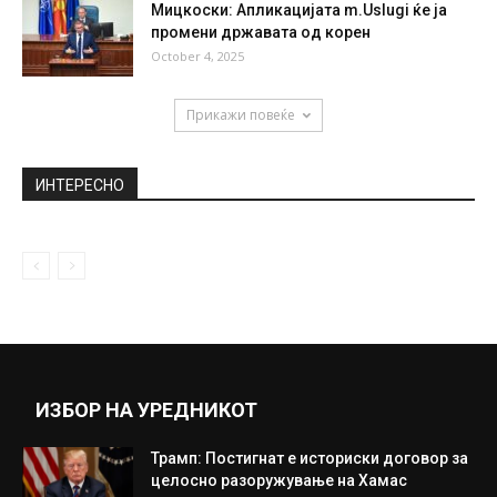
Анчелоти: Наша првична цел е да ја
поминеме групата
September 18, 2018
Остри реакции на социјалните мрежи:
Дејвид Бекам повторно ја бакнува
ќерка...
July 1, 2019
Мицкоски: Aпликацијата m.Uslugi ќе ја
промени државата од корен
October 4, 2025
Прикажи повеќе
ИНТЕРЕСНО