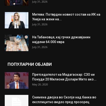
ИЗБОР НА УРЕДНИКОТ
Трамп: Постигнат е историски договор за
целосно разоружување на Хамас
July 31, 2026
Митева: Потврден новиот состав на ИК на
Унија на жени на...
July 31, 2026
На Табановце, кај грчки државјанин
најдени 64.000 евра
July 31, 2026