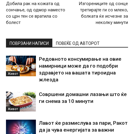
Добила рак на кожата од
Изгорениците од сонце
сончање, од одмор наместо
третирајте ги со млеко,
со црн тен се вратила со
болката ќе исчезне за
болест
неколку минути
ПОВРЗАНИ НАПИСИ
ПОВЕЌЕ ОД АВТОРОТ
Редовното консумирање на овие
намирници може да го подобри
здравјето на вашата тироидна
Живот
жлезда
Совршени домашни лазањи што ќе
ги снема за 10 минути
Живот
Лавот ќе размислува за пари, Ракот
да ја чува енергијата за важни