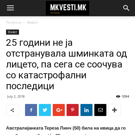
Почетна
Живот
Живот
25 години не ја
отстранувала шминката од
лицето, па сега се соочува
со катастрофални
последици
July 2, 2018
1094
Австралијанката Тереза Линч (50) била на ивица да го