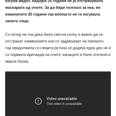
изгуби видот, бидејќи 25 години не ја отстранувала
маскарата од очите. За да биде полошо за неа, во
изминатите 25 години таа воопшто не го негувала
своето лице.
Со оглед на тоа дека била свесна колку е важно да се
отстранат хемикалиите кои се задржуваат на трепките,
таа продолжила со својата рутина сè додека еден ден не ѝ
се појавила иритација на очите, капаците ѝ биле отечени и
имала болки.