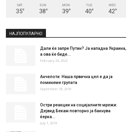
СКОПЈЕ
Broken Clouds
°
35.4
°
C
35.4
°
35.4
23 %
8.1kmh
65 %
SAT
SUN
MON
TUE
WED
35
°
38
°
39
°
40
°
42
°
НАЈПОПУЛАРНО
Дали ќе запре Путин? Ја нападна Украина,
а ова ќе биде...
February 26, 2022