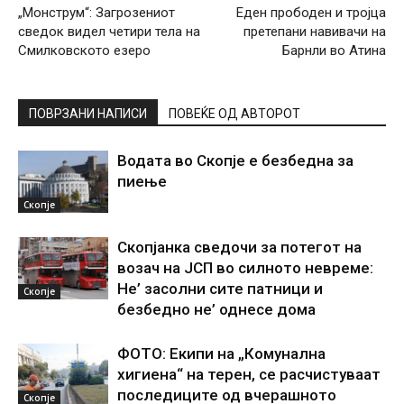
„Монструм“: Загрозениот
Еден прободен и тројца
сведок видел четири тела на
претепани навивачи на
Смилковското езеро
Барнли во Атина
ПОВРЗАНИ НАПИСИ
ПОВЕЌЕ ОД АВТОРОТ
Водата во Скопје е безбедна за
пиење
Скопје
Скопјанка сведочи за потегот на
возач на ЈСП во силното невреме:
Не’ засолни сите патници и
Скопје
безбедно не’ однесе дома
ФОТО: Екипи на „Комунална
хигиена“ на терен, се расчистуваат
последиците од вчерашното
Скопје