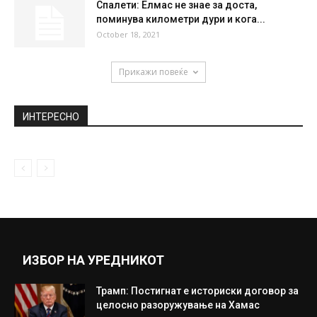
(Видeo) Фешта во Изpaeл: Kopoната е
минато, жeни кaчeни нa мacи,...
March 17, 2021
Јахтата која често може да се види на
Јадранот, а за...
September 7, 2021
Спалети: Елмас не знае за доста,
поминува километри дури и кога...
October 18, 2021
Прикажи повеќе
ИНТЕРЕСНО