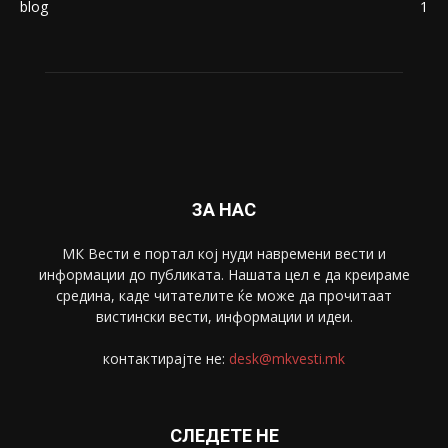
Македонија
8188
Живот
6047
Свет
5428
Забава
4695
Спорт
4099
Скопје
1633
Економија
1390
Uncategorised
4
blog
1
ЗА НАС