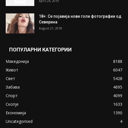
ПОПУЛАРНИ ОБЈАВИ
Претседателот на Мадагаскар: СЗО ни
Понуди 20 Милиони Долари Мито ако...
May 20, 2020
Снимена двојка во Скопје над банка во
експлицитно видео пред прозорец
April 24, 2019
18+: Се појавија нови голи фотографии од
Северина
August 21, 2018
ПОПУЛАРНИ КАТЕГОРИИ