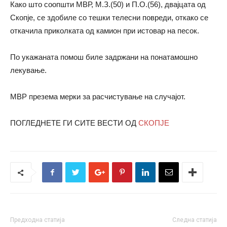
Како што соопшти МВР, М.З.(50) и П.О.(56), двајцата од
Скопје, се здобиле со тешки телесни повреди, откако се
откачила приколката од камион при истовар на песок.
По укажаната помош биле задржани на понатамошно
лекување.
МВР презема мерки за расчистување на случајот.
ПОГЛЕДНЕТЕ ГИ СИТЕ ВЕСТИ ОД
СКОПЈЕ
Предходна статија
Следна статија