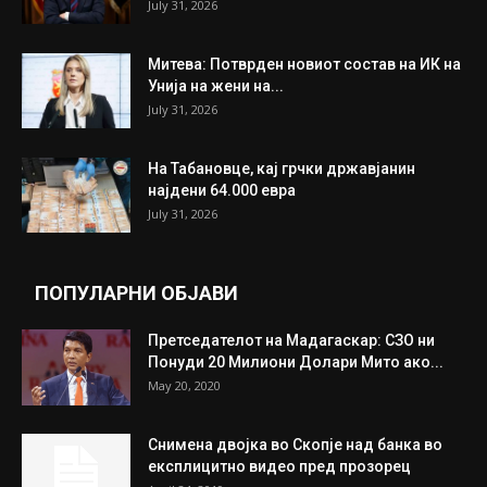
ИЗБОР НА УРЕДНИКОТ
Трамп: Постигнат е историски договор за
целосно разоружување на Хамас
July 31, 2026
Митева: Потврден новиот состав на ИК на
Унија на жени на...
July 31, 2026
На Табановце, кај грчки државјанин
најдени 64.000 евра
July 31, 2026