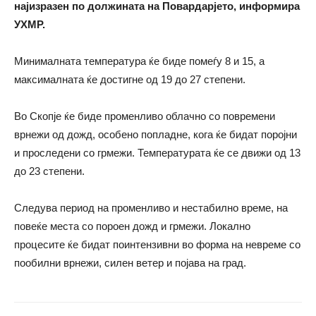
најизразен по должината на Повардарјето, информира
УХМР.
Минималната температура ќе биде помеѓу 8 и 15, а
максималната ќе достигне од 19 до 27 степени.
Во Скопје ќе биде променливо облачно со повремени
врнежи од дожд, особено попладне, кога ќе бидат поројни
и проследени со грмежи. Температурата ќе се движи од 13
до 23 степени.
Следува период на променливо и нестабилно време, на
повеќе места со пороен дожд и грмежи. Локално
процесите ќе бидат поинтензивни во форма на невреме со
пообилни врнежи, силен ветер и појава на град.