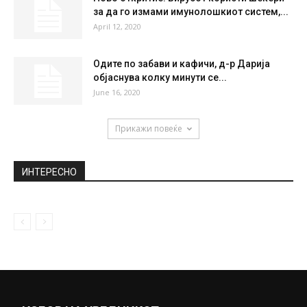
Филипче: Проектот е готов и почнуваме
тендерска постапка за гасификација на...
February 5, 2019
Погребан Џеј, 50 виолини со неговата
Недела го испратија во вечното...
December 11, 2020
Ново откритие: Вирусот користи шеќери
за да го измами имунолошкиот систем,...
April 12, 2020
Одите по забави и кафичи, д-р Дарија
објаснува колку минути се...
June 16, 2020
Прикажи повеќе