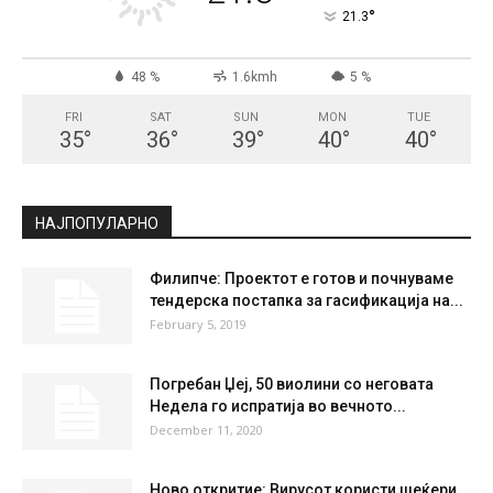
СКОПЈЕ
Clear Sky
°
21.3
°
C
21.3
°
21.3
48 %
1.6kmh
5 %
FRI
SAT
SUN
MON
TUE
35
°
36
°
39
°
40
°
40
°
НАЈПОПУЛАРНО