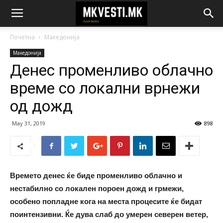
Почетна
Македонија
Македонија
Денес променливо облачно
време со локални врнежи
од дожд
May 31, 2019
898
Времето денес ќе биде променливо облачно и
нестабилно со локален пороен дожд и грмежи,
особено попладне кога на места процесите ќе бидат
поинтензивни. Ќе дува слаб до умерен северен ветер,