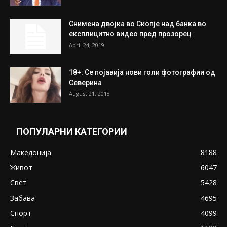
На Табановце, кај грчки државјанин
најдени 64.000 евра
July 31, 2026
ПОПУЛАРНИ ОБЈАВИ
Претседателот на Мадагаскар: СЗО ни
Понуди 20 Милиони Долари Мито ако...
May 20, 2020
Снимена двојка во Скопје над банка во
експлицитно видео пред прозорец
April 24, 2019
18+: Се појавија нови голи фотографии од
Северина
August 21, 2018