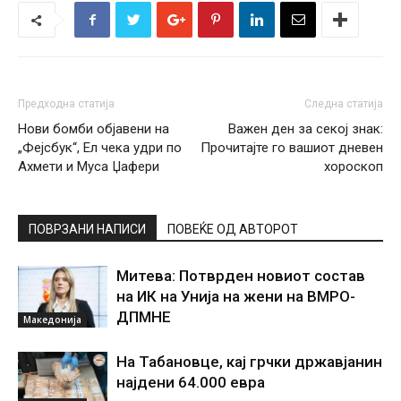
Предходна статија
Следна статија
Нови бомби објавени на
Важен ден за секој знак:
„Фејсбук“, Ел чека удри по
Прочитајте го вашиот дневен
Ахмети и Муса Џафери
хороскоп
ПОВРЗАНИ НАПИСИ
ПОВЕЌЕ ОД АВТОРОТ
Митева: Потврден новиот состав
на ИК на Унија на жени на ВМРО-
ДПМНЕ
Македонија
На Табановце, кај грчки државјанин
најдени 64.000 евра