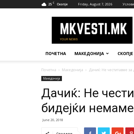
C
25
Friday, August 7, 2026
Услови
Скопје
МК
Вести
ПОЧЕТНА
МАКЕДОНИЈА
СКОПЈЕ
Почетна
Македонија
Дачиќ: Не честитавме за
Македонија
Дачиќ: Не чест
бидејќи немаме
June 20, 2018
Сподели