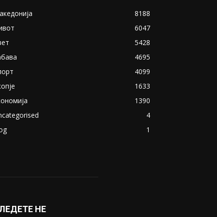
акедонија
8188
ивот
6047
вет
5428
абава
4695
порт
4099
копје
1633
кономија
1390
ncategorised
4
og
1
ЛЕДЕТЕ НЕ