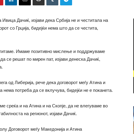
Ивица Дачиќ, изјави дека Србија не и честитала на
рот со Грција, бидејќи нема што да се честита,
ститаме. Имаме позитивно мислење и поддржуваме
 да се решат по мирен пат, изјави денеска Дачиќ,
а.
ега од Либерија, рече дека договорот меѓу Атина и
 нема потреба да се вклучува, бидејќи не е поканета.
е среќа и на Атина и на Скопје, да не влегуваме во
стабилноста на регионот, изјави Дачиќ.
колу Договорот меѓу Македонија и Атина