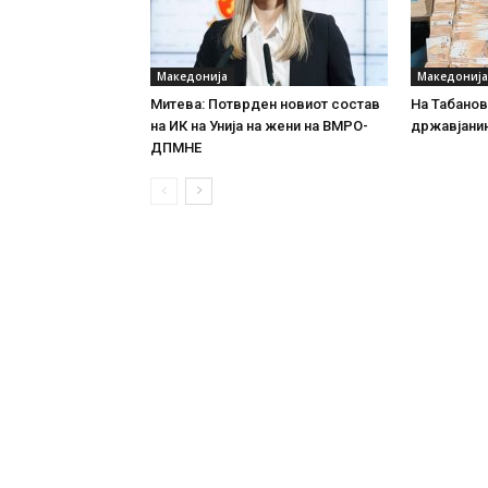
Македонија
Македонија
Митева: Потврден новиот состав
На Табановц
на ИК на Унија на жени на ВМРО-
државјанин
ДПМНЕ