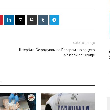
Следна статија
Штербик: Се радувам за Веспрем, но срцето
ме боли за Скопје
Т