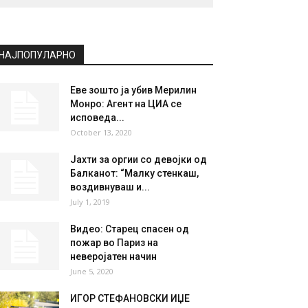
НАЈПОПУЛАРНО
Еве зошто ја убив Мерилин
Монро: Агент на ЦИА се
исповеда...
October 13, 2020
Јахти за оргии со девојки од
Балканот: “Малку стенкаш,
воздивнуваш и...
July 1, 2019
Видео: Старец спасен од
пожар во Париз на
неверојатен начин
June 5, 2020
ИГОР СТЕФАНОВСКИ ИЏЕ