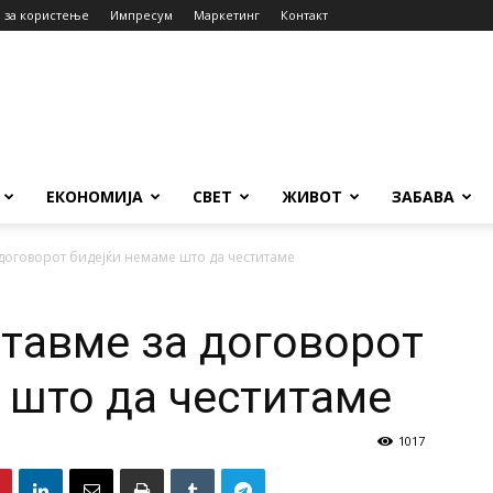
 за користење
Импресум
Маркетинг
Контакт
ЕКОНОМИЈА
СВЕТ
ЖИВОТ
ЗАБАВА
 договорот бидејќи немаме што да честитаме
итавме за договорот
 што да честитаме
1017