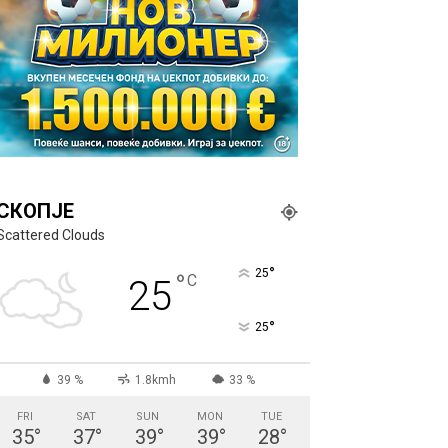
СКОПЈЕ
Scattered Clouds
°
25
°
C
25
°
25
39 %
1.8kmh
33 %
FRI
SAT
SUN
MON
TUE
35
°
37
°
39
°
39
°
28
°