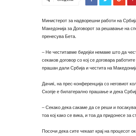
Министерот за надворешни работи на Србија 
Македонија за Договорот за решавање на спо
пренесува Бета.
– Не честитавме бидејќи немаме што да че
секаков договор со кој се договара работите
прашан дали Србија и честита на Македониј
Дачиќ, на прес-конференција со неговиот кол
Скопје е билатерално прашање и дека Србија
– Секако дека сакаме да се реши и посакувам
тоа кој како се вика, и тоа да придонесе за 
Посочи дека сите чекаат крај на процесот о