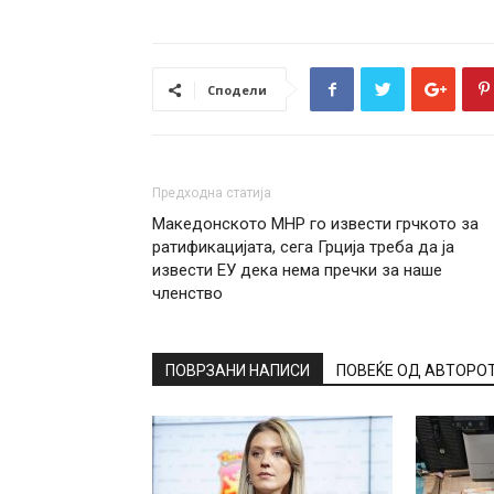
Сподели
Предходна статија
Македонското МНР го извести грчкото за
ратификацијата, сега Грција треба да ја
извести ЕУ дека нема пречки за наше
членство
ПОВРЗАНИ НАПИСИ
ПОВЕЌЕ ОД АВТОРО