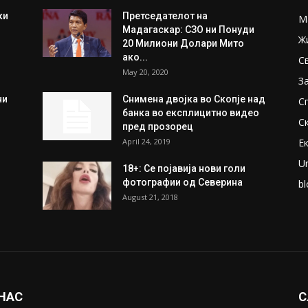
ки
Претседателот на
М
Мадагаскар: СЗО ни Понуди
Ж
20 Милиони Долари Мито
ако...
С
May 20, 2020
З
ни
Снимена двојка во Скопје над
С
банка во експлицитно видео
С
пред прозорец
April 24, 2019
Е
U
18+: Се појавија нови голи
фотографии од Северина
bl
August 21, 2018
 НАС
С