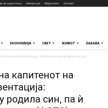
ви за користење
Импресум
Маркетинг
Контакт
ЕКОНОМИЈА
СВЕТ
ЖИВОТ
ЗАБАВА
 српската репрезентација: Љубовницата му родила син, па...
на капитенот на
зентација:
 родила син, па ѝ