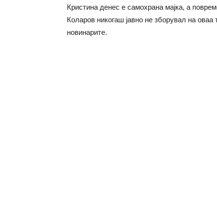
Кристина денес е самохрана мајка, а повре
Коларов никогаш јавно не зборувал на оваа т
новинарите.