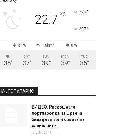
СКОПЈЕ
Clear Sky
°
22.7
°
C
22.7
°
22.7
41 %
1.8kmh
0 %
FRI
SAT
SUN
MON
TUE
35
°
37
°
39
°
39
°
35
°