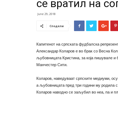
се вратил на со
June 29, 2018
Сподели
Капитенот на српската фудбалска репрезента
Александар Коларов е во брак со Весна Кола
љубовницата Кристина, за која пишувале и 
Манчестер Сити.
Коларов, наведуваат српските медиуми, осу
а љубовницата пред три години му родила с
Коларов наводно се заљубил во неа, па и пл