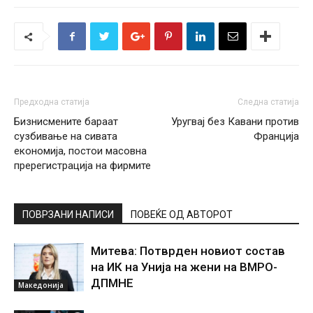
Предходна статија
Следна статија
Бизнисмените бараат
Уругвај без Кавани против
сузбивање на сивата
Франција
економија, постои масовна
пререгистрација на фирмите
ПОВРЗАНИ НАПИСИ
ПОВЕЌЕ ОД АВТОРОТ
Митева: Потврден новиот состав
на ИК на Унија на жени на ВМРО-
ДПМНЕ
Македонија