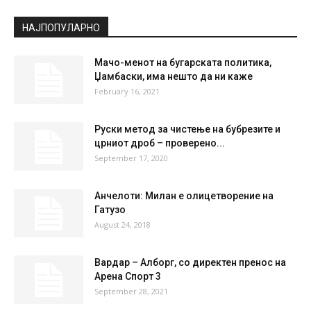
НАЈПОПУЛАРНО
Мачо-менот на бугарската политика,
Џамбаски, има нешто да ни каже
February 16, 2021
Руски метод за чистење на бубрезите и
црниот дроб – проверено...
September 17, 2020
Анчелоти: Милан е олицетворение на
Гатузо
August 24, 2018
Вардар – Алборг, со директен пренос на
Арена Спорт 3
September 28, 2021