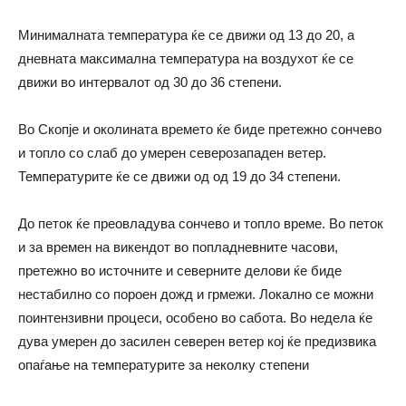
Минималната температура ќе се движи од 13 до 20, а
дневната максимална температура на воздухот ќе се
движи во интервалот од 30 до 36 степени.
Во Скопје и околината времето ќе биде претежно сончево
и топло со слаб до умерен северозападен ветер.
Температурите ќе се движи од од 19 до 34 степени.
До петок ќе преовладува сончево и топло време. Во петок
и за времен на викендот во попладневните часови,
претежно во источните и северните делови ќе биде
нестабилно со пороен дожд и грмежи. Локално се можни
поинтензивни процеси, особено во сабота. Во недела ќе
дува умерен до засилен северен ветер кој ќе предизвика
опаѓање на температурите за неколку степени