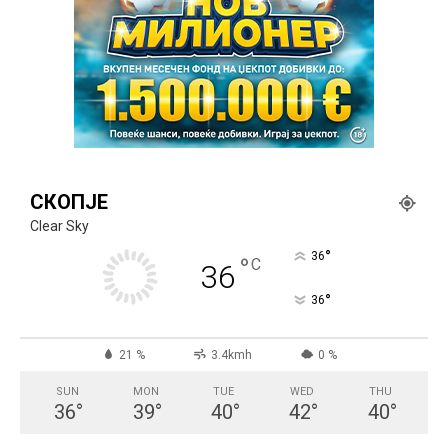
СКОПЈЕ
Clear Sky
°
36
°
C
36
°
36
21 %
3.4kmh
0 %
SUN
MON
TUE
WED
THU
36
°
39
°
40
°
42
°
40
°