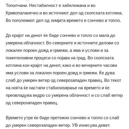
Тополчани. Нестабилност е забележана и во
Кривопаланечко и во источниот дел од скопската котлина.
Во поголемиот дел од земјата времето е сончево и топло.
До крајот на денот ќе биде сончевo и топло со мала до
умерена облачност. Во северните и источните делови со
локален пороен дожд и грмежи, а има и услови и за
поинтензивни процеси со појава на град. Во скопската
котлина кон крајот на денот, како и во вечерните часови
има услови за локален пороен дожд и грмежи. Ќе дува
слаб до умерен ветер од северозападен правец. Во текот
на ноќта ќе настапи стабилизирање на времето и ќе
преовладува ведро со умерена облачност и со слаб ветер
од северозападен правец.
Времето утре ќе биде претежно сончево и топло со слаб
до умерен северозападен ветер. УВ изнесува девет.