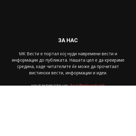
ЗА НАС
МК Вести е портал коj нуди навремени вести и
информации до публиката. Нашата цел е да креираме
средина, каде читателите ќе може да прочитаат
вистински вести, информации и идеи.
контактирајте не:
desk@mkvesti.mk
СЛЕДЕТЕ НЕ