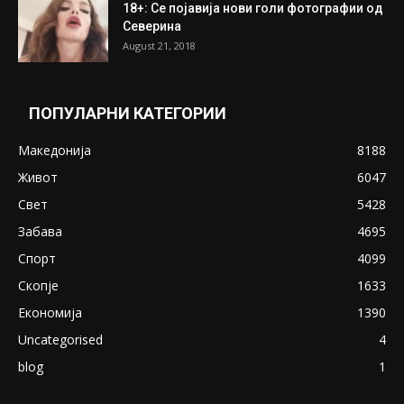
ПОПУЛАРНИ ОБЈАВИ
Претседателот на Мадагаскар: СЗО ни
Понуди 20 Милиони Долари Мито ако...
May 20, 2020
Снимена двојка во Скопје над банка во
експлицитно видео пред прозорец
April 24, 2019
18+: Се појавија нови голи фотографии од
Северина
August 21, 2018
ПОПУЛАРНИ КАТЕГОРИИ
Македонија
8188
Живот
6047