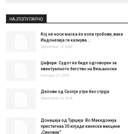
СКОПЈЕ
Scattered Clouds
°
35.1
°
C
35.1
°
35.1
19 %
6.5kmh
29 %
THU
FRI
SAT
SUN
MON
35
°
36
°
38
°
39
°
40
°
НАЈПОПУЛАРНО
Кој не носи маска ќе копа гробови, вака
Индонезија ги казнува...
September 17, 2020
Џафери: Судот ќе биде одговорен за