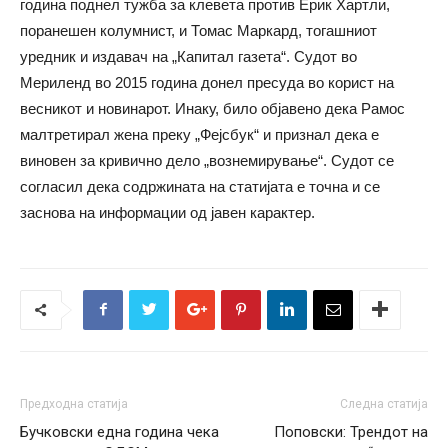
година поднел тужба за клевета против Ерик Хартли,
поранешен колумнист, и Томас Маркард, тогашниот
уредник и издавач на „Капитал газета“. Судот во
Мериленд во 2015 година донел пресуда во корист на
весникот и новинарот. Инаку, било објавено дека Рамос
малтретирал жена преку „Фејсбук“ и признал дека е
виновен за кривично дело „вознемирување“. Судот се
согласил дека содржината на статијата е точна и се
заснова на информации од јавен карактер.
Предходна статија
Следна статија
Бучковски една година чека
Поповски: Трендот на