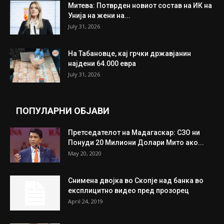
ИЗБОР НА УРЕДНИКОТ
Трамп: Постигнат е историски договор за
целосно разоружување на Хамас
July 31, 2026
Митева: Потврден новиот состав на ИК на
Унија на жени на...
July 31, 2026
На Табановце, кај грчки државјанин
најдени 64.000 евра
July 31, 2026