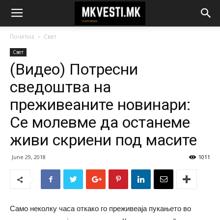
Почетна
Свет
Свет
(Видео) Потресни
сведоштва на
преживеаните новинари:
Се молевме да останеме
живи скриени под масите
June 29, 2018
1011
Само неколку часа откако го преживеаја пукањето во