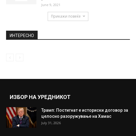
евентуалното бегство на Вељаноски
February 27, 2019
Делови од Скопје утре без струја
September 13, 2018
Донација од Турција: Во Македонија
пристигнаа 30 илјади кинески вакцини
„Синовак“
June 9, 2021
Прикажи повеќе
ИНТЕРЕСНО