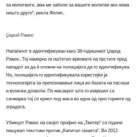
за молитвите, ама ме заболе за вашите молитви ако нема
ништо друго“, рекла Фелис.
Џарод Рамос
Напаѓачот е идентификуван како 38-годишниот Џарод
Рамос. Тој намерно ги оштетил врвовите на прстите пред
нападот за да ѝ отежни на полицијата да го идентификува.
Но, полицијата го идентификувала користејќи ја
технологијата за препознавање лица во базата на пасоши
и возачки дозволи. По масакрот што го извршил со
сачмарка тој се криел под маса во една од просториите од
зградата.
Убиецот Рамос на својот профил на „Твитер“ со години
пишувал текстови против „Капитал газаета“. Во 2012