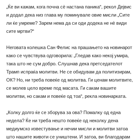
„Ќе ви кажам, кога почна сè настана паника“, рекол Дејвис
и додал дека низ глава му поминувале овие мисли „Сите
ли ќе умреме? Зарем нема да си оди додека не нè види
сите мртви?“
Неговата колешка Сан Фелис на прашањето на новинарот
како се чувствува одговорила: „Гледав како некој умира,
така што не сум добро. Слушнав дека претседателот
Трамп испраќа молитви. Не се обидувам да политизирам,
ОК? Но, ни треба повеќе од молитва. Ги ценам молитвите,
се молев цело време под масата. Ги сакам вашите
молитви, но сакам и повеќе од тоа“, рекла новинарката.
„Колку долго ќе се зборува за ова? Помалку од една
недела? Ќе ни треба нешто повеќе од неколку дена
медиумско известување и нечии мисли и молитви затоа
што нашите животи се уништени. И затоа, ви благодарам