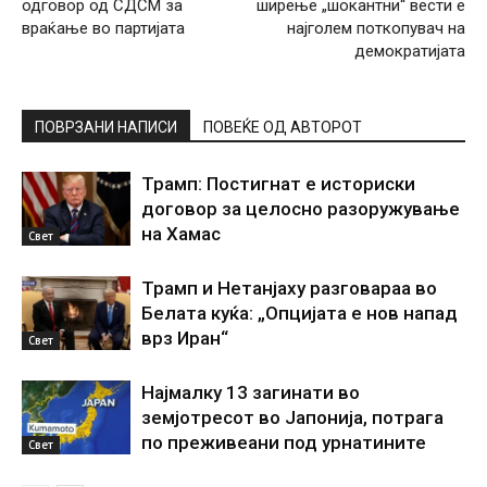
одговор од СДСМ за
ширење „шокантни“ вести е
враќање во партијата
најголем поткопувач на
демократијата
ПОВРЗАНИ НАПИСИ
ПОВЕЌЕ ОД АВТОРОТ
Трамп: Постигнат е историски
договор за целосно разоружување
на Хамас
Свет
Трамп и Нетанјаху разговараа во
Белата куќа: „Опцијата е нов напад
врз Иран“
Свет
Најмалку 13 загинати во
земјотресот во Јапонија, потрага
по преживеани под урнатините
Свет