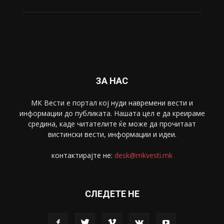
Свет
5428
Забава
4695
Спорт
4099
Скопје
1633
Економија
1390
Uncategorised
4
blog
1
ЗА НАС
МК Вести е портал коj нуди навремени вести и