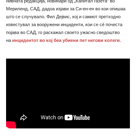
нивната редакција, новинари од „Капитал газета“ во
Мериленд, САД, дадоа изјави за Си-ен-ен во кои опишаа
што се случувало. Фил Дејвис, кој и самиот претходно
известувал за вооружени инциденти, кои се сè почеста
појава во САД, го раскажал своето ужасно сведоштво
на
инцидентот во кој беа убиени пет негови колеги.