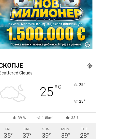
СКОПЈЕ
Scattered Clouds
°
25
°
C
25
°
25
39 %
1.8kmh
33 %
FRI
SAT
SUN
MON
TUE
35
°
37
°
39
°
39
°
28
°