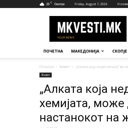
C
25
Friday, August 7, 2026
Услови
Скопје
МК
Вести
ПОЧЕТНА
МАКЕДОНИЈА
СКОПЈЕ
Почетна
Живот
„Алката која недостигала“ во х
Живот
„Алката која не
хемијата, може 
настанокот на 