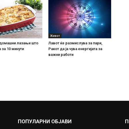
Живот
домашни лазањи што
Лавот ќе размислува за пари,
 за 10 минути
Ракот да ја чува енергијата за
важни работи
ПОПУЛАРНИ ОБЈАВИ
П