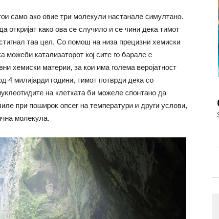
ои само ако овие три молекули настанале симултано.
а откријат како ова се случило и се чини дека тимот
стигнал таа цел. Со помош на низа прецизни хемиски
а можеби катализаторот кој сите го барале е
ни хемиски материи, за кои има голема веројатност
од 4 милијарди години, тимот потврди дека со
уклеотидите на клетката би можеле спонтано да
чиле при поширок опсег на температури и други услови,
ична молекула.