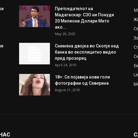
ки
Претседателот на
М
Мадагаскар: СЗО ни Понуди
Ж
20 Милиони Долари Мито
ако...
С
May 20, 2020
З
ни
Снимена двојка во Скопје над
С
банка во експлицитно видео
С
пред прозорец
April 24, 2019
Е
U
18+: Се појавија нови голи
фотографии од Северина
bl
August 21, 2018
 НАС
С