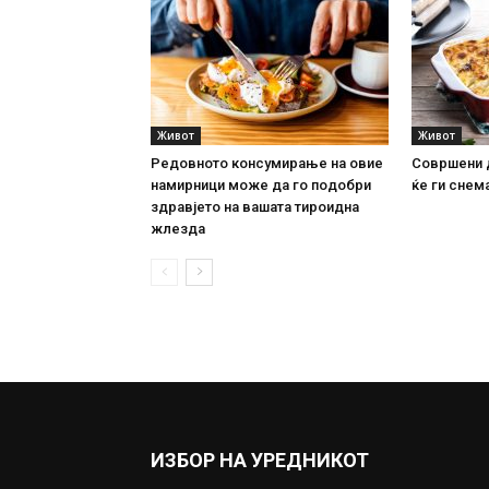
Живот
Живот
Редовното консумирање на овие
Совршени 
намирници може да го подобри
ќе ги снема
здравјето на вашата тироидна
жлезда
ИЗБОР НА УРЕДНИКОТ