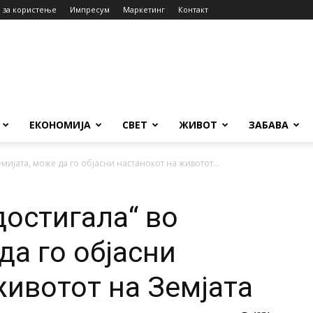
 за користење
Импресум
Маркетинг
Контакт
ЕКОНОМИЈА
СВЕТ
ЖИВОТ
ЗАБАВА
емијата, може да го објасни настанокот на животот...
достигала“ во
да го објасни
животот на Земјата