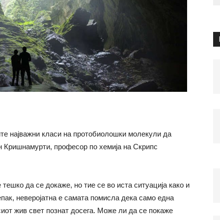
ите најважни класи на протобиолошки молекули да
ан Кришнамурти, професор по хемија на Скрипс
 тешко да се докаже, но тие се во иста ситуација како и
пак, неверојатна е самата помисла дека само една
иот жив свет познат досега. Може ли да се покаже