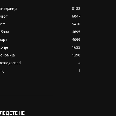
акедонија
8188
ивот
6047
вет
5428
абава
4695
порт
4099
копје
1633
кономија
1390
ncategorised
4
og
1
ЛЕДЕТЕ НЕ