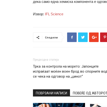
дека само една хемиска компонента е одгов
Извор:
IFL Science
Сподели
Предходна статија
Трка за контрола на морето: Јапонците
испраќаат моќен воен брод во спорните вод
се чека на одговор на „џинот“
ПОВРЗАНИ НАПИСИ
ПОВЕЌЕ ОД АВТОРО