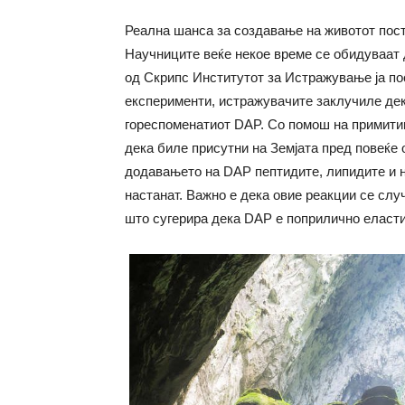
Реална шанса за создавање на животот пост
Научниците веќе некое време се обидуваат д
од Скрипс Институтот за Истражување ја по
експерименти, истражувачите заклучиле дек
гореспоменатиот DAP. Со помош на примитив
дека биле присутни на Земјата пред повеќе 
додавањето на DAP пептидите, липидите и н
настанат. Важно е дека овие реакции се слу
што сугерира дека DAP е поприлично еласт