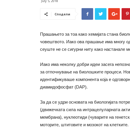
July 5, 2018
Сподели
Прашањето за тоа како хемијата стана биол
човештвото. Иако ова прашање има многу одг
сеуште не се сигурни ниту како настанале 
Иако има неколку добри идеи засега непозн
за отпочнување на биолошките процеси. Но
идентификуваше компонента која е одговорн
диамидофосфат (DAP).
За да се удри основата на биологијата потр
(движечката сила на интрацелуларната актив
мембрана), нуклеотиди (чуварите на генетск
моторите, штитовите и мозокот на клетките.