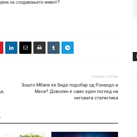
орна за создавањето живот?
Следна статија
Зошто Мбапе ќе биде подобар од Роналдо и
и,
Меси? Доволен е само еден поглед на
неговата статистика
Т