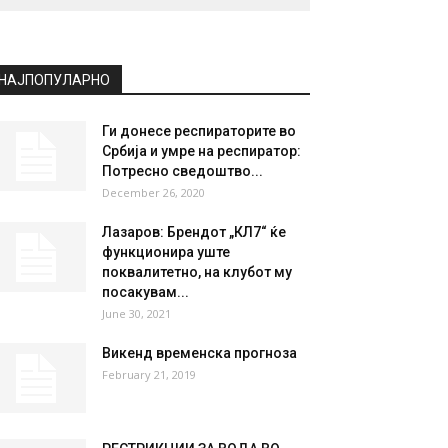
НАЈПОПУЛАРНО
Ги донесе респираторите во
Србија и умре на респиратор:
Потресно сведоштво...
December 26, 2020
Лазаров: Брендот „КЛ7“ ќе
функционира уште
поквалитетно, на клубот му
посакувам...
June 30, 2021
Викенд временска прогноза
February 21, 2019